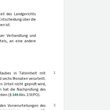
teil des Landgerichts
Entscheidung über die
en ist.
uer Verhandlung und
tels, an eine andere
1
aubes in Tateinheit mit
d sechs Monaten verurteilt.
 Urteil nicht geprüft wird,
en hat die Nachprüfung des
eben (§
349
Abs. 2 StPO).
2
iden Vorverurteilungen des