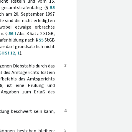
cht Idstein und vom 15.
h gesamtstrafenfähig (§
55
lich am 20. September 1997
 sind die nicht erledigten
 wobei etwaige erbrachte
.m. §
56 f
Abs. 3 Satz 2 StGB;
rafenbildung nach §
55
StGB
ie darf grundsätzlich nicht
HSt 12, 1
).
3
genen Diebstahls durch das
l des Amtsgerichts Idstein
afbefehls das Amtsgerichts
98, ist eine Prüfung und
 Angaben zum Erlaß des
4
ldung beschwert sein kann,
5
 können bestehen bleiben;