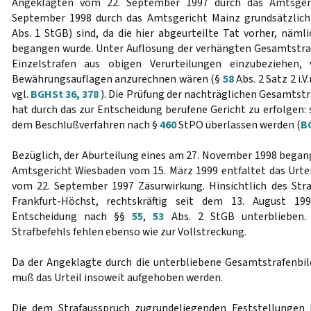
Angeklagten vom 22. September 1997 durch das Amtsgeri
September 1998 durch das Amtsgericht Mainz grundsätzlic
Abs. 1 StGB) sind, da die hier abgeurteilte Tat vorher, näm
begangen wurde. Unter Auflösung der verhängten Gesamtstrafe
Einzelstrafen aus obigen Verurteilungen einzubeziehen,
Bewährungsauflagen anzurechnen wären (§
58
Abs. 2 Satz 2 i.V
vgl.
BGHSt 36, 378
). Die Prüfung der nachträglichen Gesamtst
hat durch das zur Entscheidung berufene Gericht zu erfolgen: s
dem Beschlußverfahren nach §
460
StPO überlassen werden (
BG
Bezüglich, der Aburteilung eines am 27. November 1998 began
Amtsgericht Wiesbaden vom 15. März 1999 entfaltet das Urtei
vom 22. September 1997 Zäsurwirkung. Hinsichtlich des Str
Frankfurt-Höchst, rechtskräftig seit dem 13. August 19
Entscheidung nach §§
55
,
53
Abs. 2 StGB unterblieben.
Strafbefehls fehlen ebenso wie zur Vollstreckung.
Da der Angeklagte durch die unterbliebene Gesamtstrafenbi
muß das Urteil insoweit aufgehoben werden.
Die dem Strafausspruch zugrundeliegenden Feststellungen