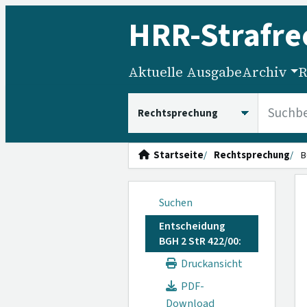
HRR
-Strafre
Aktuelle Ausgabe
Archiv
R
HRRS durchsuchen
Startseite
Rechtsprechung
B
Suchen
Entscheidung
BGH 2 StR 422/00:
Druckansicht
PDF-
Download