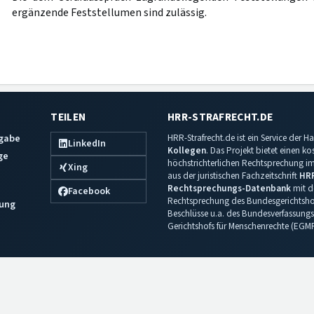
ergänzende Feststellumen sind zulässig.
TEILEN
HRR-STRAFRECHT.DE
sgabe
HRR-Strafrecht.de ist ein Service der
LinkedIn
Kollegen
. Das Projekt bietet einen k
ge
höchstrichterlichen Rechtsprechung im 
Xing
aus der juristischen Fachzeitschrift
HR
Rechtsprechungs-Datenbank
mit de
Facebook
Rechtsprechung des Bundesgerichtshof
ung
Beschlüsse u.a. des Bundesverfassungs
Gerichtshofs für Menschenrechte (EGM
Impressum
·
Datenschutz