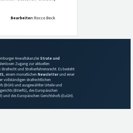
Bearbeiter:
Rocco Beck
 Hamburger Anwaltskanzlei
Strate und
ostenlosen Zugang zur aktuellen
Strafrecht und Strafverfahrensrecht. Es besteht
RS
, einem monatlichen
Newsletter
und einer
r vollständigen strafrechtlichen
s (BGH) und ausgewählter Urteile und
gerichts (BVerfG), des Europäischen
R) und des Europäischen Gerichtshofs (EuGH).