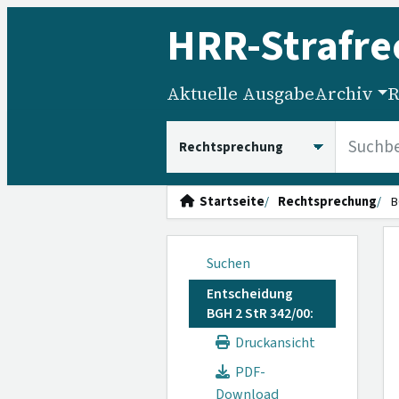
HRR
-Strafre
Aktuelle Ausgabe
Archiv
R
HRRS durchsuchen
Startseite
Rechtsprechung
B
Suchen
Entscheidung
BGH 2 StR 342/00:
Druckansicht
PDF-
Download