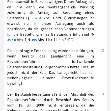
Rechtsanwältin B. zu bewilligen. Dieser Antrag ist,
da ihm dann die weitestgehende Wirkung
zukommt, als Antrag auf Bestellung eines
Beistands (§
397 a
Abs. 1 StPO) auszulegen; er
erweist sich in dieser Auslegung auch als
begründet, da die gesetzlichen Voraussetzungen
für die Bestellung eines Beistands erfüllt sind (§
397 a
Abs. 1, §
395
Abs. 1 Nr. 1 lit. a StPO).
2
Die beantragte Entscheidung würde sich erübrigen,
wenn bereits das Landgericht eine im
Revisionsverfahren fortwirkende
Beistandsbestellung vorgenommen hätte. Dies ist
jedoch nicht der Fall. Das Landgericht hat der
Nebenklägerin vielmehr Prozeßkostenhilfe
bewilligt.
3
Der Beistandsbestellung steht der Abschluß des
Revisionsverfahrens durch Beschluß des Senats
vom 19. Juli 2000 nicht entgegen, da die
Nebenklägerin den Antrag rechtzeitig gestellt hat.