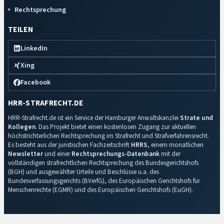
Rechtsprechung
TEILEN
LinkedIn
Xing
Facebook
HRR-STRAFRECHT.DE
HRR-Strafrecht.de ist ein Service der Hamburger Anwaltskanzlei
Strate und
Kollegen
. Das Projekt bietet einen kostenlosen Zugang zur aktuellen
höchstrichterlichen Rechtsprechung im Strafrecht und Strafverfahrensrecht.
Es besteht aus der juristischen Fachzeitschrift
HRRS
, einem monatlichen
Newsletter
und einer
Rechtsprechungs-Datenbank
mit der
vollständigen strafrechtlichen Rechtsprechung des Bundesgerichtshofs
(BGH) und ausgewählter Urteile und Beschlüsse u.a. des
Bundesverfassungsgerichts (BVerfG), des Europäischen Gerichtshofs für
Menschenrechte (EGMR) und des Europäischen Gerichtshofs (EuGH).
Impressum
·
Datenschutz