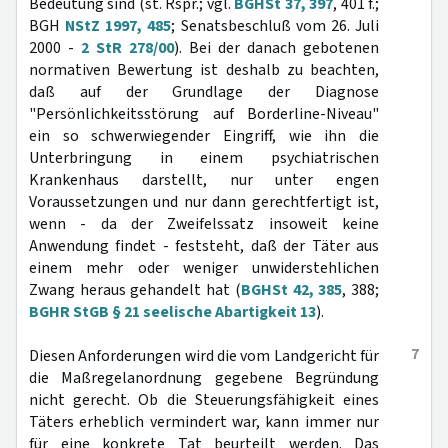
Bedeutung sind (st. Rspr.; vgl.
BGHSt 37, 397
, 401 f.;
BGH
NStZ 1997, 485
; Senatsbeschluß vom 26. Juli
2000 -
2 StR 278/00
). Bei der danach gebotenen
normativen Bewertung ist deshalb zu beachten,
daß auf der Grundlage der Diagnose
"Persönlichkeitsstörung auf Borderline-Niveau"
ein so schwerwiegender Eingriff, wie ihn die
Unterbringung in einem psychiatrischen
Krankenhaus darstellt, nur unter engen
Voraussetzungen und nur dann gerechtfertigt ist,
wenn - da der Zweifelssatz insoweit keine
Anwendung findet - feststeht, daß der Täter aus
einem mehr oder weniger unwiderstehlichen
Zwang heraus gehandelt hat (
BGHSt 42, 385
, 388;
BGHR StGB § 21 seelische Abartigkeit 13
).
7
Diesen Anforderungen wird die vom Landgericht für
die Maßregelanordnung gegebene Begründung
nicht gerecht. Ob die Steuerungsfähigkeit eines
Täters erheblich vermindert war, kann immer nur
für eine konkrete Tat beurteilt werden. Das