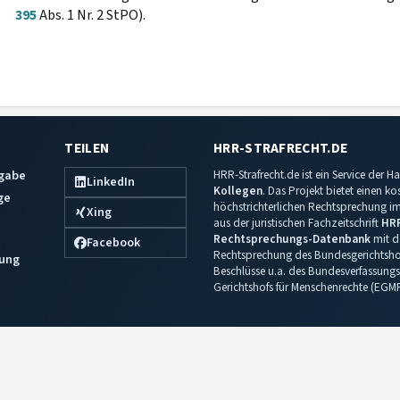
395
Abs. 1 Nr. 2 StPO).
TEILEN
HRR-STRAFRECHT.DE
sgabe
HRR-Strafrecht.de ist ein Service der
LinkedIn
Kollegen
. Das Projekt bietet einen k
ge
höchstrichterlichen Rechtsprechung im 
Xing
aus der juristischen Fachzeitschrift
HR
Rechtsprechungs-Datenbank
mit de
Facebook
Rechtsprechung des Bundesgerichtshof
ung
Beschlüsse u.a. des Bundesverfassungs
Gerichtshofs für Menschenrechte (EGM
Impressum
·
Datenschutz