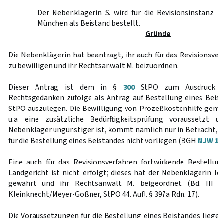
Der Nebenklägerin S. wird für die Revisionsinstanz
München als Beistand bestellt.
Gründe
Die Nebenklägerin hat beantragt, ihr auch für das Revisionsv
zu bewilligen und ihr Rechtsanwalt M. beizuordnen.
Dieser Antrag ist dem in §
300
StPO zum Ausdruck g
Rechtsgedanken zufolge als Antrag auf Bestellung eines Be
StPO auszulegen. Die Bewilligung von Prozeßkostenhilfe g
u.a. eine zusätzliche Bedürftigkeitsprüfung voraussetz
Nebenkläger ungünstiger ist, kommt nämlich nur in Betracht
für die Bestellung eines Beistandes nicht vorliegen (BGH
NJW 1
Eine auch für das Revisionsverfahren fortwirkende Bestell
Landgericht ist nicht erfolgt; dieses hat der Nebenklägerin 
gewährt und ihr Rechtsanwalt M. beigeordnet (Bd. III 
Kleinknecht/Meyer-Goßner, StPO 44. Aufl. § 397a Rdn. 17).
Die Voraussetzungen für die Bestellung eines Beistandes liege