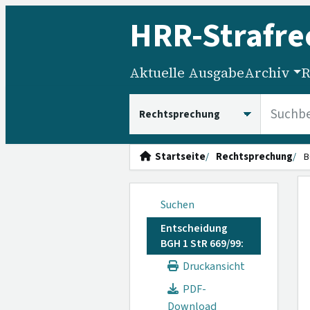
HRR
-Strafre
Aktuelle Ausgabe
Archiv
R
HRRS durchsuchen
Startseite
Rechtsprechung
B
Suchen
Entscheidung
BGH 1 StR 669/99:
Druckansicht
PDF-
Download