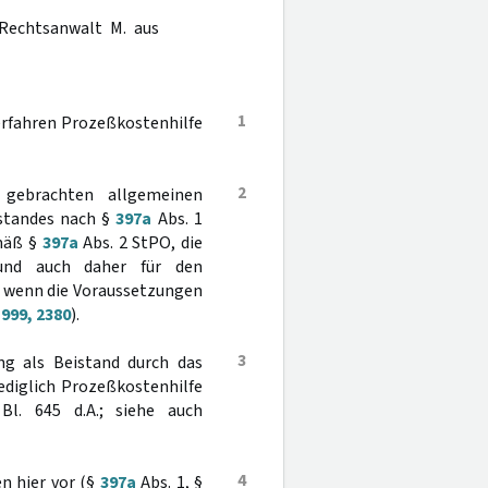
 Rechtsanwalt M. aus
1
erfahren Prozeßkostenhilfe
2
ebrachten allgemeinen
istandes nach §
397a
Abs. 1
emäß §
397a
Abs. 2 StPO, die
t und auch daher für den
, wenn die Voraussetzungen
999, 2380
).
3
ung als Beistand durch das
lediglich Prozeßkostenhilfe
Bl. 645 d.A.; siehe auch
4
n hier vor (§
397a
Abs. 1, §