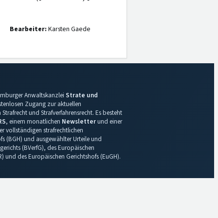
Bearbeiter:
Karsten Gaede
 Hamburger Anwaltskanzlei
Strate und
ostenlosen Zugang zur aktuellen
Strafrecht und Strafverfahrensrecht. Es besteht
RS
, einem monatlichen
Newsletter
und einer
r vollständigen strafrechtlichen
s (BGH) und ausgewählter Urteile und
gerichts (BVerfG), des Europäischen
R) und des Europäischen Gerichtshofs (EuGH).