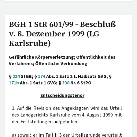
BGH 1 StR 601/99 - Beschluß
v. 8. Dezember 1999 (LG
Karlsruhe)
Gefährliche Körperverletzung; Öffentlichkeit des
Verfahrens; Öffentliche Verkündung
§
224
StGB; §
174
Abs. 1 Satz 2 1. Halbsatz GVG; §
171b
Abs. 1 Satz 1 GVG; §
338
Nr. 6 StPO
Entscheidungstenor
1. Auf die Revision des Angeklagten wird das Urteil
des Landgerichts Karlsruhe vom 4. August 1999 mit
den Feststellungen aufgehoben
a) soweit er im Fall II 5 der Urteilsgründe verurteilt