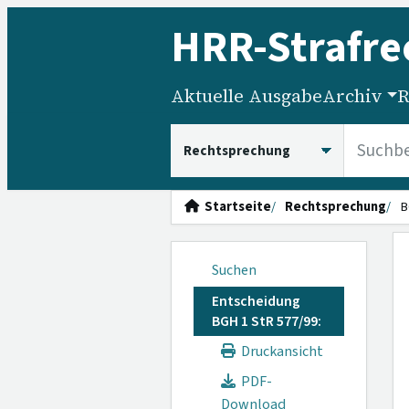
HRR
-Strafre
Aktuelle Ausgabe
Archiv
R
HRRS durchsuchen
Startseite
Rechtsprechung
B
Suchen
Entscheidung
BGH 1 StR 577/99:
Druckansicht
PDF-
Download