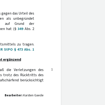
 gegen das Urteil des
den als unbegründet
ls auf Grund der
eben hat (§
349
Abs. 2
tsmittels zu tragen.
R StPO § 473 Abs. 1
at ergänzend
1
daß die Verletzungen des
s trotz des Rücktritts des
fschärfend berücksichtigt
Bearbeiter:
Karsten Gaede