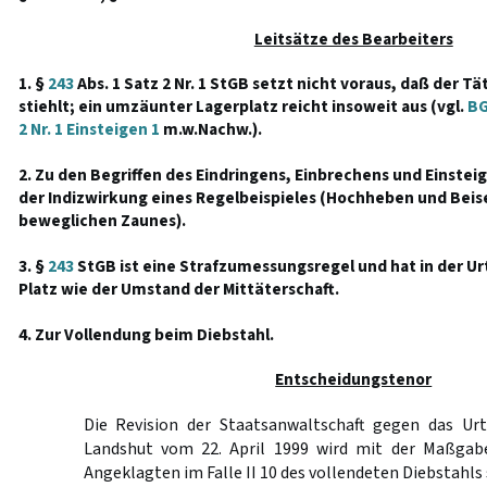
Leitsätze des Bearbeiters
1. §
243
Abs. 1 Satz 2 Nr. 1 StGB setzt nicht voraus, daß der 
stiehlt; ein umzäunter Lagerplatz reicht insoweit aus (vgl.
BG
2 Nr. 1 Einsteigen 1
m.w.Nachw.).
2. Zu den Begriffen des Eindringens, Einbrechens und Einste
der Indizwirkung eines Regelbeispieles (Hochheben und Beis
beweglichen Zaunes).
3. §
243
StGB ist eine Strafzumessungsregel und hat in der U
Platz wie der Umstand der Mittäterschaft.
4. Zur Vollendung beim Diebstahl.
Entscheidungstenor
Die Revision der Staatsanwaltschaft gegen das Urt
Landshut vom 22. April 1999 wird mit der Maßgabe
Angeklagten im Falle II 10 des vollendeten Diebstahls 