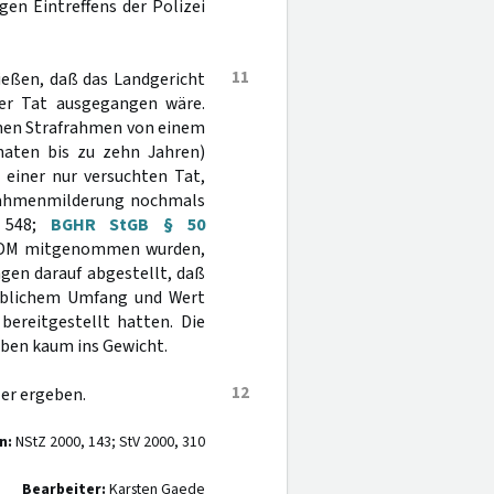
gen Eintreffens der Polizei
11
ießen, daß das Landgericht
ter Tat ausgegangen wäre.
inen Strafrahmen von einem
naten bis zu zehn Jahren)
einer nur versuchten Tat,
frahmenmilderung nochmals
1 548;
BGHR StGB § 50
50 DM mitgenommen wurden,
en darauf abgestellt, daß
eblichem Umfang und Wert
bereitgestellt hatten. Die
ben kaum ins Gewicht.
12
ler ergeben.
n:
NStZ 2000, 143; StV 2000, 310
Bearbeiter:
Karsten Gaede