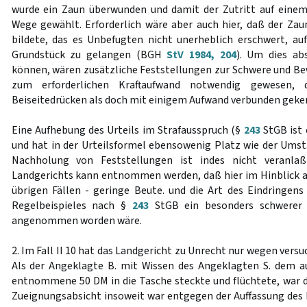
wurde ein Zaun überwunden und damit der Zutritt auf einem
Wege gewählt. Erforderlich wäre aber auch hier, daß der Zaun
bildete, das es Unbefugten nicht unerheblich erschwert, 
Grundstück zu gelangen (BGH
StV 1984, 204
). Um dies ab
können, wären zusätzliche Feststellungen zur Schwere und Be
zum erforderlichen Kraftaufwand notwendig gewesen,
Beiseitedrücken als doch mit einigem Aufwand verbunden geke
Eine Aufhebung des Urteils im Strafausspruch (§
243
StGB ist 
und hat in der Urteilsformel ebensowenig Platz wie der Umsta
Nachholung von Feststellungen ist indes nicht veranla
Landgerichts kann entnommen werden, daß hier im Hinblick auf
übrigen Fällen - geringe Beute. und die Art des Eindringen
Regelbeispieles nach §
243
StGB ein besonders schwerer F
angenommen worden wäre.
2. Im Fall II 10 hat das Landgericht zu Unrecht nur wegen versu
Als der Angeklagte B. mit Wissen des Angeklagten S. dem
entnommene 50 DM in die Tasche steckte und flüchtete, war de
Zueignungsabsicht insoweit war entgegen der Auffassung des 