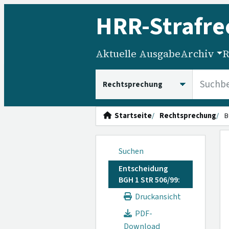
HRR
-Strafre
Aktuelle Ausgabe
Archiv
R
HRRS durchsuchen
Startseite
Rechtsprechung
B
Suchen
Entscheidung
BGH 1 StR 506/99:
Druckansicht
PDF-
Download