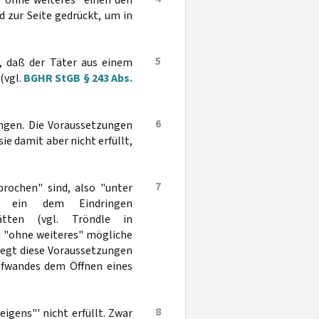
 "ohne weiteres" einen den
zur Seite gedrückt, um in
5
s, daß der Täter aus einem
(vgl.
BGHR StGB § 243 Abs.
6
ngen. Die Voraussetzungen
sie damit aber nicht erfüllt,
7
brochen" sind, also "unter
t" ein dem Eindringen
ätten (vgl. Tröndle in
nd "ohne weiteres" mögliche
legt diese Voraussetzungen
Aufwandes dem Öffnen eines
8
igens"' nicht erfüllt. Zwar