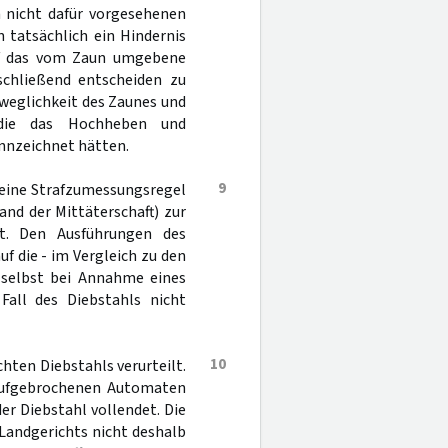
 nicht dafür vorgesehenen
 tatsächlich ein Hindernis
auf das vom Zaun umgebene
schließend entscheiden zu
weglichkeit des Zaunes und
 die das Hochheben und
nnzeichnet hätten.
9
eine Strafzumessungsregel
nd der Mittäterschaft) zur
ßt. Den Ausführungen des
 die - im Vergleich zu den
s selbst bei Annahme eines
all des Diebstahls nicht
10
chten Diebstahls verurteilt.
 aufgebrochenen Automaten
r Diebstahl vollendet. Die
Landgerichts nicht deshalb