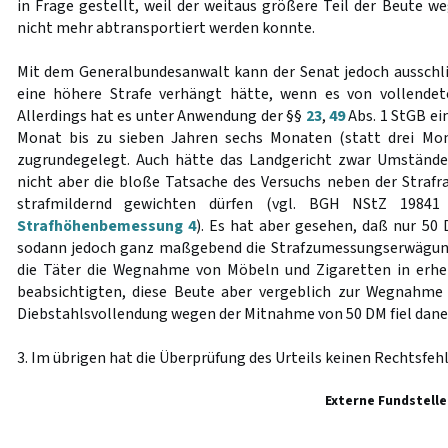
in Frage gestellt, weil der weitaus größere Teil der Beute we
nicht mehr abtransportiert werden konnte.
Mit dem Generalbundesanwalt kann der Senat jedoch ausschl
eine höhere Strafe verhängt hätte, wenn es von vollende
Allerdings hat es unter Anwendung der §§
23
,
49
Abs. 1 StGB e
Monat bis zu sieben Jahren sechs Monaten (statt drei Mo
zugrundegelegt. Auch hätte das Landgericht zwar Umstände 
nicht aber die bloße Tatsache des Versuchs neben der Stra
strafmildernd gewichten dürfen (vgl. BGH NStZ 1984
Strafhöhenbemessung 4
). Es hat aber gesehen, daß nur 
sodann jedoch ganz maßgebend die Strafzumessungserwägung
die Täter die Wegnahme von Möbeln und Zigaretten in erh
beabsichtigten, diese Beute aber vergeblich zur Wegnahme 
Diebstahlsvollendung wegen der Mitnahme von 50 DM fiel dane
3. Im übrigen hat die Überprüfung des Urteils keinen Rechtsfeh
Externe Fundstelle