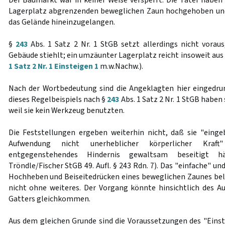
Der Baumarkt war in keiner Weise versperrt. Die Täter haben
Lagerplatz abgrenzenden beweglichen Zaun hochgehoben und 
das Gelände hineinzugelangen.
§
243
Abs. 1 Satz 2 Nr. 1 StGB setzt allerdings nicht vorau
Gebäude stiehlt; ein umzäunter Lagerplatz reicht insoweit aus 
1 Satz 2 Nr. 1 Einsteigen 1
m.w.Nachw.).
Nach der Wortbedeutung sind die Angeklagten hier eingedru
dieses Regelbeispiels nach §
243
Abs. 1 Satz 2 Nr. 1 StGB haben 
weil sie kein Werkzeug benutzten.
Die Feststellungen ergeben weiterhin nicht, daß sie "einge
Aufwendung nicht unerheblicher körperlicher Kraf
entgegenstehendes Hindernis gewaltsam beseitigt h
Tröndle/Fischer StGB 49. Aufl. § 243 Rdn. 7). Das "einfache" u
Hochheben und Beiseitedrücken eines beweglichen Zaunes be
nicht ohne weiteres. Der Vorgang könnte hinsichtlich des 
Gatters gleichkommen.
Aus dem gleichen Grunde sind die Voraussetzungen des "Einste