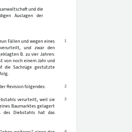
sanwaltschaft und die
digen Auslagen der
1
eun Fällen und wegen eines
 verurteilt, und zwar den
klagten B. zu vier Jahren.
st von noch einem Jahr und
uf die Sachrüge gestützte
folg.
2
der Revision folgendes:
3
stahls verurteilt, weil sie
eines Baumarktes gelagert
s des Diebstahls hat das
4