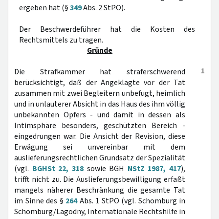
ergeben hat (§
349
Abs. 2 StPO).
Der Beschwerdeführer hat die Kosten des
Rechtsmittels zu tragen.
Gründe
1
Die Strafkammer hat straferschwerend
berücksichtigt, daß der Angeklagte vor der Tat
zusammen mit zwei Begleitern unbefugt, heimlich
und in unlauterer Absicht in das Haus des ihm völlig
unbekannten Opfers - und damit in dessen als
Intimsphäre besonders, geschützten Bereich -
eingedrungen war. Die Ansicht der Revision, diese
Erwägung sei unvereinbar mit dem
auslieferungsrechtlichen Grundsatz der Spezialität
(vgl.
BGHSt 22, 318
sowie BGH
NStZ 1987, 417
),
trifft nicht zu. Die Auslieferungsbewilligung erfaßt
mangels näherer Beschränkung die gesamte Tat
im Sinne des §
264
Abs. 1 StPO (vgl. Schomburg in
Schomburg/Lagodny, Internationale Rechtshilfe in