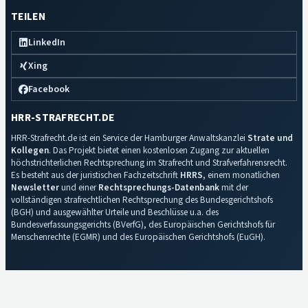
TEILEN
LinkedIn
Xing
Facebook
HRR-STRAFRECHT.DE
HRR-Strafrecht.de ist ein Service der Hamburger Anwaltskanzlei
Strate und
Kollegen
. Das Projekt bietet einen kostenlosen Zugang zur aktuellen
höchstrichterlichen Rechtsprechung im Strafrecht und Strafverfahrensrecht.
Es besteht aus der juristischen Fachzeitschrift
HRRS
, einem monatlichen
Newsletter
und einer
Rechtsprechungs-Datenbank
mit der
vollständigen strafrechtlichen Rechtsprechung des Bundesgerichtshofs
(BGH) und ausgewählter Urteile und Beschlüsse u.a. des
Bundesverfassungsgerichts (BVerfG), des Europäischen Gerichtshofs für
Menschenrechte (EGMR) und des Europäischen Gerichtshofs (EuGH).
Impressum
·
Datenschutz