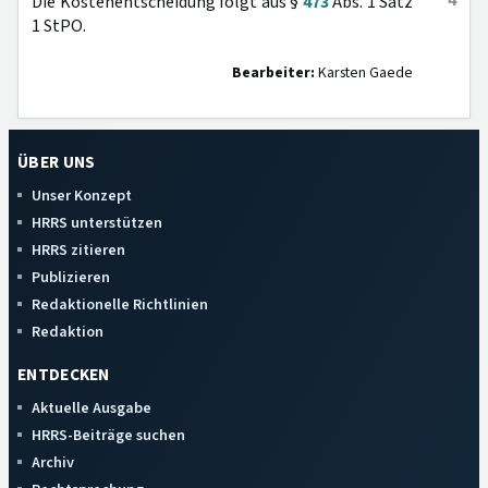
4
Die Kostenentscheidung folgt aus §
473
Abs. 1 Satz
1 StPO.
Bearbeiter:
Karsten Gaede
ÜBER UNS
Unser Konzept
HRRS unterstützen
HRRS zitieren
Publizieren
Redaktionelle Richtlinien
Redaktion
ENTDECKEN
Aktuelle Ausgabe
HRRS-Beiträge suchen
Archiv