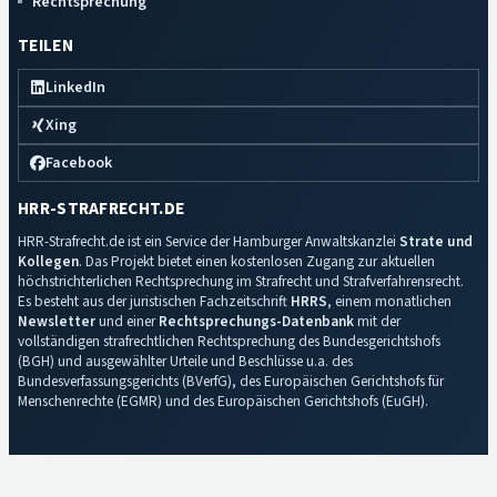
Rechtsprechung
TEILEN
LinkedIn
Xing
Facebook
HRR-STRAFRECHT.DE
HRR-Strafrecht.de ist ein Service der Hamburger Anwaltskanzlei
Strate und
Kollegen
. Das Projekt bietet einen kostenlosen Zugang zur aktuellen
höchstrichterlichen Rechtsprechung im Strafrecht und Strafverfahrensrecht.
Es besteht aus der juristischen Fachzeitschrift
HRRS
, einem monatlichen
Newsletter
und einer
Rechtsprechungs-Datenbank
mit der
vollständigen strafrechtlichen Rechtsprechung des Bundesgerichtshofs
(BGH) und ausgewählter Urteile und Beschlüsse u.a. des
Bundesverfassungsgerichts (BVerfG), des Europäischen Gerichtshofs für
Menschenrechte (EGMR) und des Europäischen Gerichtshofs (EuGH).
Impressum
·
Datenschutz