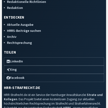
Redaktionelle Richtlinien
Redaktion
ENTDECKEN
Aktuelle Ausgabe
HRRS-Beiträge suchen
Archiv
Rechtsprechung
TEILEN
LinkedIn
Xing
Facebook
HRR-STRAFRECHT.DE
HRR-Strafrecht.de ist ein Service der Hamburger Anwaltskanzlei
Strate und
Kollegen
. Das Projekt bietet einen kostenlosen Zugang zur aktuellen
höchstrichterlichen Rechtsprechung im Strafrecht und Strafverfahrensrecht.
Es besteht aus der juristischen Fachzeitschrift
HRRS
, einem monatlichen