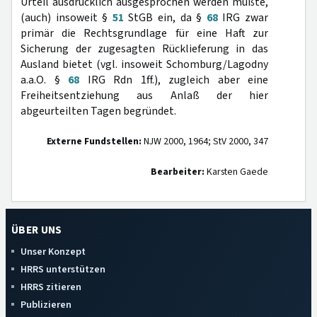
Urteil ausdrücklich ausgesprochen werden müßte,
(auch) insoweit §
51
StGB ein, da §
68
IRG zwar
primär die Rechtsgrundlage für eine Haft zur
Sicherung der zugesagten Rücklieferung in das
Ausland bietet (vgl. insoweit Schomburg/Lagodny
a.a.O. §
68
IRG Rdn 1ff.), zugleich aber eine
Freiheitsentziehung aus Anlaß der hier
abgeurteilten Tagen begründet.
Externe Fundstellen:
NJW 2000, 1964; StV 2000, 347
Bearbeiter:
Karsten Gaede
ÜBER UNS
Unser Konzept
HRRS unterstützen
HRRS zitieren
Publizieren