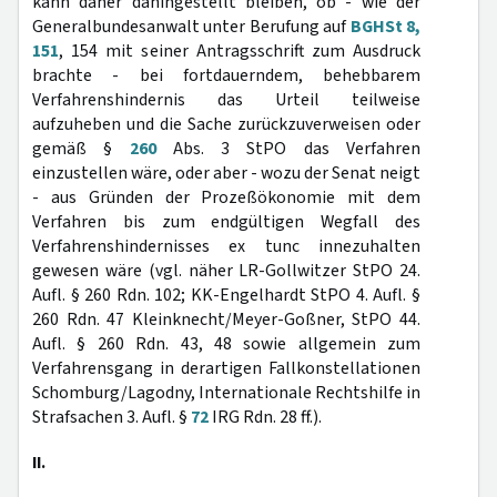
kann daher dahingestellt bleiben, ob - wie der
Generalbundesanwalt unter Berufung auf
BGHSt 8,
151
, 154 mit seiner Antragsschrift zum Ausdruck
brachte - bei fortdauerndem, behebbarem
Verfahrenshindernis das Urteil teilweise
aufzuheben und die Sache zurückzuverweisen oder
gemäß §
260
Abs. 3 StPO das Verfahren
einzustellen wäre, oder aber - wozu der Senat neigt
- aus Gründen der Prozeßökonomie mit dem
Verfahren bis zum endgültigen Wegfall des
Verfahrenshindernisses ex tunc innezuhalten
gewesen wäre (vgl. näher LR-Gollwitzer StPO 24.
Aufl. § 260 Rdn. 102; KK-Engelhardt StPO 4. Aufl. §
260 Rdn. 47 Kleinknecht/Meyer-Goßner, StPO 44.
Aufl. § 260 Rdn. 43, 48 sowie allgemein zum
Verfahrensgang in derartigen Fallkonstellationen
Schomburg/Lagodny, Internationale Rechtshilfe in
Strafsachen 3. Aufl. §
72
IRG Rdn. 28 ff.).
II.