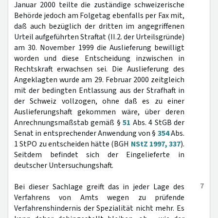
Januar 2000 teilte die zuständige schweizerische
Behörde jedoch am Folgetag ebenfalls per Fax mit,
daß auch bezüglich der dritten im angegriffenen
Urteil aufgeführten Straftat (II.2. der Urteilsgründe)
am 30. November 1999 die Auslieferung bewilligt
worden und diese Entscheidung inzwischen in
Rechtskraft erwachsen sei. Die Auslieferung des
Angeklagten wurde am 29. Februar 2000 zeitgleich
mit der bedingten Entlassung aus der Strafhaft in
der Schweiz vollzogen, ohne daß es zu einer
Auslieferungshaft gekommen wäre, über deren
Anrechnungsmaßstab gemäß §
51
Abs. 4 StGB der
Senat in entsprechender Anwendung von §
354
Abs.
1 StPO zu entscheiden hätte (BGH
NStZ 1997, 337
).
Seitdem befindet sich der Eingelieferte in
deutscher Untersuchungshaft.
7
Bei dieser Sachlage greift das in jeder Lage des
Verfahrens von Amts wegen zu prüfende
Verfahrenshindernis der Spezialität nicht mehr. Es