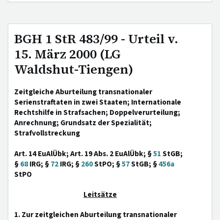
BGH 1 StR 483/99 - Urteil v.
15. März 2000 (LG
Waldshut-Tiengen)
Zeitgleiche Aburteilung transnationaler
Serienstraftaten in zwei Staaten; Internationale
Rechtshilfe in Strafsachen; Doppelverurteilung;
Anrechnung; Grundsatz der Spezialität;
Strafvollstreckung
Art. 14 EuAlÜbk; Art. 19 Abs. 2 EuAlÜbk; §
51
StGB;
§
68
IRG; §
72
IRG; §
260
StPO; §
57
StGB; §
456a
StPO
Leitsätze
1. Zur zeitgleichen Aburteilung transnationaler