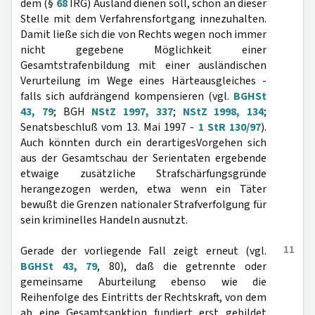
dem (§
68
IRG) Ausland dienen soll, schon an dieser
Stelle mit dem Verfahrensfortgang innezuhalten.
Damit ließe sich die von Rechts wegen noch immer
nicht gegebene Möglichkeit einer
Gesamtstrafenbildung mit einer ausländischen
Verurteilung im Wege eines Härteausgleiches -
falls sich aufdrängend kompensieren (vgl.
BGHSt
43, 79
; BGH
NStZ 1997, 337
;
NStZ 1998, 134
;
Senatsbeschluß vom 13. Mai 1997 -
1 StR 130/97
).
Auch könnten durch ein derartigesVorgehen sich
aus der Gesamtschau der Serientaten ergebende
etwaige zusätzliche Strafschärfungsgründe
herangezogen werden, etwa wenn ein Täter
bewußt die Grenzen nationaler Strafverfolgung für
sein kriminelles Handeln ausnutzt.
11
Gerade der vorliegende Fall zeigt erneut (vgl.
BGHSt 43, 79
, 80), daß die getrennte oder
gemeinsame Aburteilung ebenso wie die
Reihenfolge des Eintritts der Rechtskraft, von dem
ab eine Gesamtsanktion fundiert erst gebildet