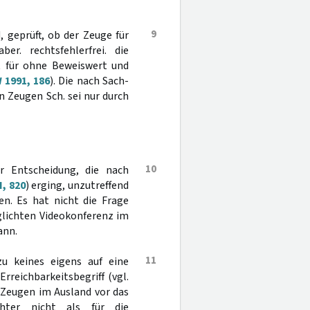
9
 geprüft, ob der Zeuge für
er. rechtsfehlerfrei. die
t für ohne Beweiswert und
 1991, 186
). Die nach Sach-
 Zeugen Sch. sei nur durch
10
er Entscheidung, die nach
I, 820
) erging, unzutreffend
n. Es hat nicht die Frage
glichten Videokonferenz im
ann.
11
u keines eigens auf eine
reichbarkeitsbegriff (vgl.
 Zeugen im Ausland vor das
chter nicht als für die