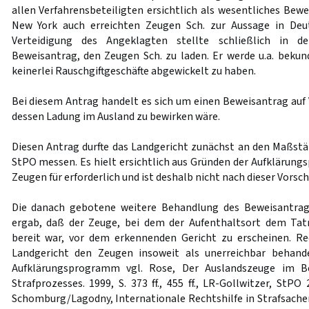
allen Verfahrensbeteiligten ersichtlich als wesentliches Bew
New York auch erreichten Zeugen Sch. zur Aussage in Deu
Verteidigung des Angeklagten stellte schließlich in d
Beweisantrag, den Zeugen Sch. zu laden. Er werde u.a. bek
keinerlei Rauschgiftgeschäfte abgewickelt zu haben.
Bei diesem Antrag handelt es sich um einen Beweisantrag au
dessen Ladung im Ausland zu bewirken wäre.
Diesen Antrag durfte das Landgericht zunächst an den Maßst
StPO messen. Es hielt ersichtlich aus Gründen der Aufklärung
Zeugen für erforderlich und ist deshalb nicht nach dieser Vorschr
Die danach gebotene weitere Behandlung des Beweisantra
ergab, daß der Zeuge, bei dem der Aufenthaltsort dem Tatr
bereit war, vor dem erkennenden Gericht zu erscheinen. Re
Landgericht den Zeugen insoweit als unerreichbar behand
Aufklärungsprogramm vgl. Rose, Der Auslandszeuge im B
Strafprozesses. 1999, S. 373 ff., 455 ff., LR-Gollwitzer, StPO 2
Schomburg/Lagodny, Internationale Rechtshilfe in Strafsachen 3.