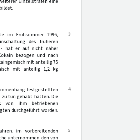
eiterer Einzelstrafen eine
ildet.
3
gte im Frühsommer 1996,
nschaltung des früheren
g - hat er auf nicht näher
Kokain bezogen und nach
kaingemisch mit anteilig 75
sch mit anteilig 1,2 kg
4
sammenhang festgestellten
 zu tun gehabt hätten. Die
es von ihm betriebenen
agten durchgeführt worden.
5
hren. im vorbereitenden
suche unternommen. den von