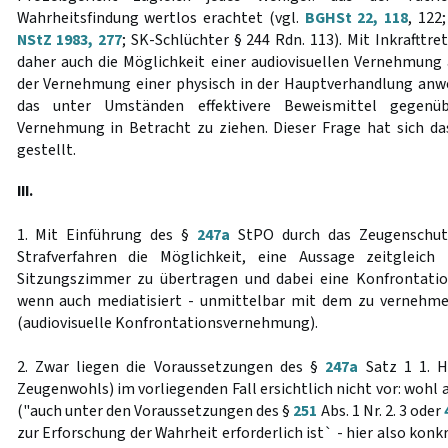
Wahrheitsfindung wertlos erachtet (vgl.
BGHSt 22, 118
, 12
NStZ 1983, 277
; SK-Schlüchter § 244 Rdn. 113). Mit Inkraftt
daher auch die Möglichkeit einer audiovisuellen Vernehmung
der Vernehmung einer physisch in der Hauptverhandlung anw
das unter Umständen effektivere Beweismittel gegenü
Vernehmung in Betracht zu ziehen. Dieser Frage hat sich da
gestellt.
III.
1. Mit Einführung des §
247a
StPO durch das Zeugenschut
Strafverfahren die Möglichkeit, eine Aussage zeitgleic
Sitzungszimmer zu übertragen und dabei eine Konfrontatio
wenn auch mediatisiert - unmittelbar mit dem zu vernehm
(audiovisuelle Konfrontationsvernehmung).
2. Zwar liegen die Voraussetzungen des §
247a
Satz 1 1. H
Zeugenwohls) im vorliegenden Fall ersichtlich nicht vor: wohl
("auch unter den Voraussetzungen des §
251
Abs. 1 Nr. 2. 3 oder
zur Erforschung der Wahrheit erforderlich ist` - hier also konkr