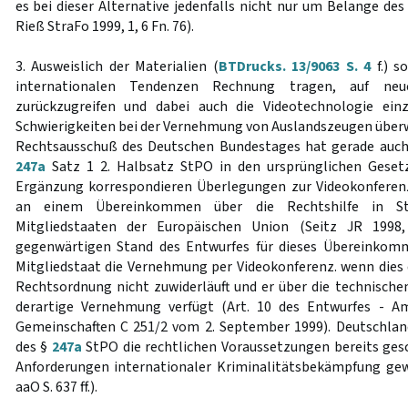
es bei dieser Alternative jedenfalls nicht nur um Belange de
Rieß StraFo 1999, 1, 6 Fn. 76).
3. Ausweislich der Materialien (
BTDrucks. 13/9063 S. 4
f.) s
internationalen Tendenzen Rechnung tragen, auf neu
zurückzugreifen und dabei auch die Videotechnologie ein
Schwierigkeiten bei der Vernehmung von Auslandszeugen übe
Rechtsausschuß des Deutschen Bundestages hat gerade auch
247a
Satz 1 2. Halbsatz StPO in den ursprünglichen Gesetz
Ergänzung korrespondieren Überlegungen zur Videokonfere
an einem Übereinkommen über die Rechtshilfe in St
Mitgliedstaaten der Europäischen Union (Seitz JR 1998
gegenwärtigen Stand des Entwurfes für dieses Übereinkomm
Mitgliedstaat die Vernehmung per Videokonferenz. wenn dies 
Rechtsordnung nicht zuwiderläuft und er über die technische
derartige Vernehmung verfügt (Art. 10 des Entwurfes - A
Gemeinschaften C 251/2 vom 2. September 1999). Deutschlan
des §
247a
StPO die rechtlichen Voraussetzungen bereits gesc
Anforderungen internationaler Kriminalitätsbekämpfung gew
aaO S. 637 ff.).