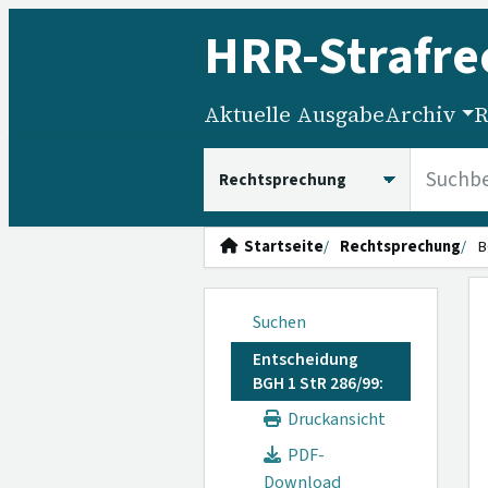
HRR
-Strafre
Aktuelle Ausgabe
Archiv
R
HRRS durchsuchen
Startseite
Rechtsprechung
B
Suchen
Entscheidung
BGH 1 StR 286/99:
Druckansicht
PDF-
Download