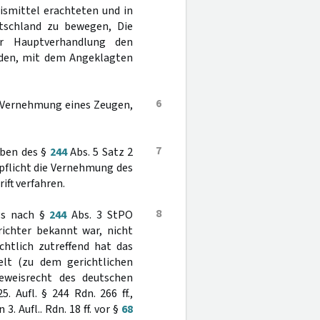
eismittel erachteten und in
tschland zu bewegen, Die
er Hauptverhandlung den
unden, mit dem Angeklagten
6
f Vernehmung eines Zeugen,
7
äben des §
244
Abs. 5 Satz 2
spflicht die Vernehmung des
ift verfahren.
8
gs nach §
244
Abs. 3 StPO
ichter bekannt war, nicht
chtlich zutreffend hat das
elt (zu dem gerichtlichen
eweisrecht des deutschen
5. Aufl. § 244 Rdn. 266 ff.,
 Aufl.. Rdn. 18 ff. vor §
68