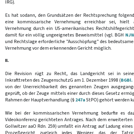
IRG).
Es hat sodann, den Grundsätzen der Rechtsprechung folgend,
eine kommissarische Vernehmung erreichbar sei, hielt ab
Vernehmung durch ein US-amerikanisches Rechtshilfegerich
damit für ein völlig ungeeignetes Beweismittel (vgl. BGH
NJW
und Rechtslage erforderliche "Ausschöpfung" des bedeutsamen
Vernehmung vor dem erkennenden Gericht möglich.
II.
Die Revision rügt zu Recht, das Landgericht sei in sein
Inkrafttreten des ZeugenschutzG am 1. Dezember 1998 (
BGBl. 
von der Unerreichbarkeit des genannten Zeugen ausgegange
geprüft, ob der Zeuge mittels einer durch dieses Gesetz ermö
Rahmen der Hauptverhandlung (§
247a
StPO) gehört werden k
Wie bei der kommissarischen Vernehmung bedurfte es daz
Videokonferenz gerichteten Antrages. Nach dem erweiterten Er
Gollwitzer aaO Rdn. 259) umfaßt ein Antrag auf Ladung eines
Prozeßgericht zugleich jedes Weniger. das der Tatri