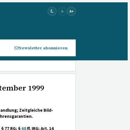
A-
A+
Newsletter abonnieren
eptember 1999
andlung; Zeitgleiche Bild-
ahrensgarantien.
 § 77 RG; §
68
ff. IRG; Art. 14