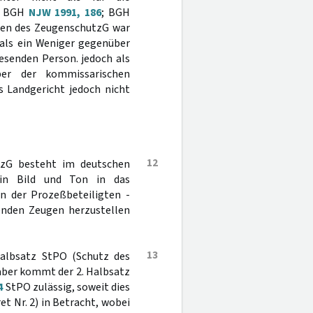
2; BGH
NJW 1991, 186
; BGH
reten des ZeugenschutzG war
 als ein Weniger gegenüber
esenden Person. jedoch als
ber der kommissarischen
s Landgericht jedoch nicht
12
zG besteht im deutschen
h in Bild und Ton in das
n der Prozeßbeteiligten -
enden Zeugen herzustellen
13
albsatz StPO (Schutz des
 aber kommt der 2. Halbsatz
4
StPO zulässig, soweit dies
et Nr. 2) in Betracht, wobei