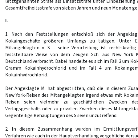
letztgenannten Strafe als Einsatzstrafe unter Einbeziehung w
Gesamtfreiheitsstrafe von sieben Jahren und neun Monaten geb
I.
1. Nach den Feststellungen entschloß sich der Angekla
Kokaingeschäfte größeren Umfangs zu tätigen. Unter Ei
Mitangeklagten v. S. - seine Verurteilung ist rechtskräfti
feststellbare Weise von dem Zeugen Sch. aus New York 
Deutschland verbracht. Dabei handelte es sich im Fall 3 um Ko
Gramm Kokainhydrochlorid und im Fall 4 um Kokaingemi
Kokainhydrochlorid.
Der Angeklagte M. hat abgestritten, daß die in diesem Zu
New York-Reisen des Mitangeklagten irgend etwas mit Kokain
Reisen seien vielmehr zu geschäftlichen Zwecken d
Verlagsgeschäfts oder zu privaten Zwecken dieses Mitangekl
Gegenteilige Behauptungen des S seien unzutreffend.
2. In diesem Zusammenhang wurden im Ermittlungsverfa
Verfahren wie auch in der Hauptverhandlung vergebliche Ver