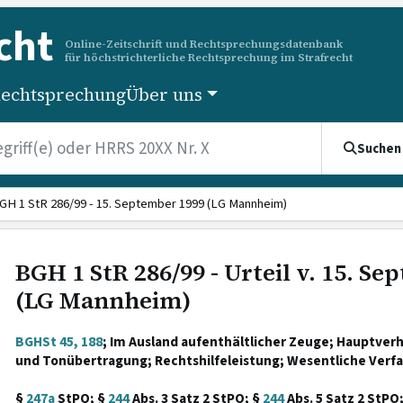
cht
Online-Zeitschrift und Rechtsprechungsdatenbank
für höchstrichterliche Rechtsprechung im Strafrecht
echtsprechung
Über uns
Suchen
GH 1 StR 286/99 - 15. September 1999 (LG Mannheim)
BGH 1 StR 286/99 - Urteil v. 15. S
(LG Mannheim)
BGHSt 45, 188
; Im Ausland aufenthältlicher Zeuge; Hauptverh
und Tonübertragung; Rechtshilfeleistung; Wesentliche Verf
§
247a
StPO; §
244
Abs. 3 Satz 2 StPO; §
244
Abs. 5 Satz 2 StPO;