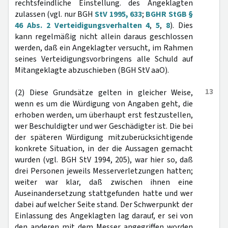
rechtsfeindliche Einstellung. des Angeklagten
zulassen (vgl. nur BGH
StV 1995, 633
;
BGHR StGB §
46 Abs. 2 Verteidigungsverhalten 4
,
5
,
8
). Dies
kann regelmäßig nicht allein daraus geschlossen
werden, daß ein Angeklagter versucht, im Rahmen
seines Verteidigungsvorbringens alle Schuld auf
Mitangeklagte abzuschieben (BGH StV aaO).
13
(2) Diese Grundsätze gelten in gleicher Weise,
wenn es um die Würdigung von Angaben geht, die
erhoben werden, um überhaupt erst festzustellen,
wer Beschuldigter und wer Geschädigter ist. Die bei
der späteren Würdigung mitzuberücksichtigende
konkrete Situation, in der die Aussagen gemacht
wurden (vgl. BGH StV 1994, 205), war hier so, daß
drei Personen jeweils Messerverletzungen hatten;
weiter war klar, daß zwischen ihnen eine
Auseinandersetzung stattgefunden hatte und wer
dabei auf welcher Seite stand. Der Schwerpunkt der
Einlassung des Angeklagten lag darauf, er sei von
den anderen mit dem Messer angegriffen worden