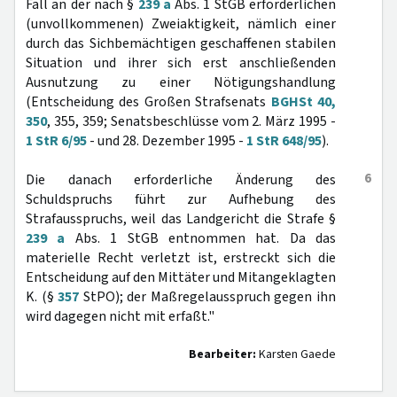
Fall an der nach §
239 a
Abs. 1 StGB erforderlichen
(unvollkommenen) Zweiaktigkeit, nämlich einer
durch das Sichbemächtigen geschaffenen stabilen
Situation und ihrer sich erst anschließenden
Ausnutzung zu einer Nötigungshandlung
(Entscheidung des Großen Strafsenats
BGHSt 40,
350
, 355, 359; Senatsbeschlüsse vom 2. März 1995 -
1 StR 6/95
- und 28. Dezember 1995 -
1 StR 648/95
).
6
Die danach erforderliche Änderung des
Schuldspruchs führt zur Aufhebung des
Strafausspruchs, weil das Landgericht die Strafe §
239 a
Abs. 1 StGB entnommen hat. Da das
materielle Recht verletzt ist, erstreckt sich die
Entscheidung auf den Mittäter und Mitangeklagten
K. (§
357
StPO); der Maßregelausspruch gegen ihn
wird dagegen nicht mit erfaßt."
Bearbeiter:
Karsten Gaede