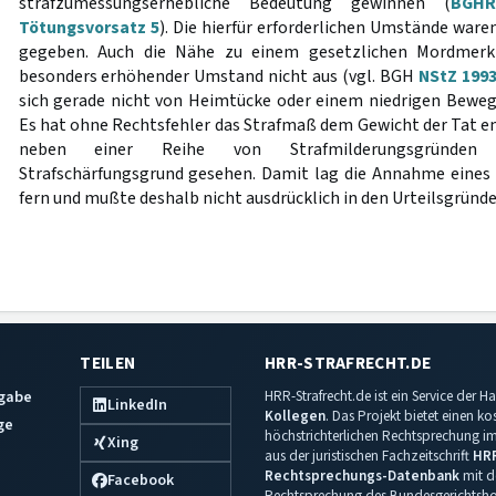
strafzumessungserhebliche Bedeutung gewinnen (
BGH
Tötungsvorsatz 5
). Die hierfür erforderlichen Umstände waren
gegeben. Auch die Nähe zu einem gesetzlichen Mordmerkm
besonders erhöhender Umstand nicht aus (vgl. BGH
NStZ 1993
sich gerade nicht von Heimtücke oder einem niedrigen Bewe
Es hat ohne Rechtsfehler das Strafmaß dem Gewicht der Tat e
neben einer Reihe von Strafmilderungsgründen
Strafschärfungsgrund gesehen. Damit lag die Annahme eines
fern und mußte deshalb nicht ausdrücklich in den Urteilsgründ
TEILEN
HRR-STRAFRECHT.DE
sgabe
HRR-Strafrecht.de ist ein Service der
LinkedIn
Kollegen
. Das Projekt bietet einen k
ge
höchstrichterlichen Rechtsprechung im 
Xing
aus der juristischen Fachzeitschrift
HR
Rechtsprechungs-Datenbank
mit de
Facebook
Rechtsprechung des Bundesgerichtshof