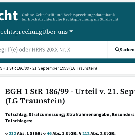
cht
Online-Zeitschrift und Rechtsprechungsdatenbank
für höchstrichterliche Rechtsprechung im Strafrecht
echtsprechung
Über uns
Suchen
GH 1 StR 186/99 - 21. September 1999 (LG Traunstein)
BGH 1 StR 186/99 - Urteil v. 21. S
(LG Traunstein)
Totschlag; Strafzumessung; Strafrahmenangabe; Besonders s
Totschlages;
§
212
Abs. 1 StGB; §
46
Abs. 1 StGB; §
212
Abs. 2 StGB;