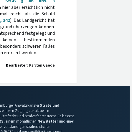
R StGB § 46 Abs. 3
 hier aber ersichtlich nicht
al reicht als die Schuld
, 342
). Das Landgericht hat
ggrund überzeugen können.
ntsprechend festgelegt und
 keinen bestimmenden
 besonders schweren Falles
en erörtert werden.
Bearbeiter:
Karsten Gaede
 Hamburger Anwaltskanzlei
Strate und
ostenlosen Zugang zur aktuellen
Strafrecht und Strafverfahrensrecht. Es besteht
RS
, einem monatlichen
Newsletter
und einer
r vollständigen strafrechtlichen
s (BGH) und ausgewählter Urteile und