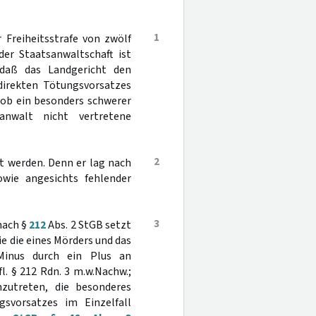
1
Freiheitsstrafe von zwölf
der Staatsanwaltschaft ist
 daß das Landgericht den
direkten Tötungsvorsatzes
 ob ein besonders schwerer
anwalt nicht vertretene
2
t werden. Denn er lag nach
owie angesichts fehlender
3
nach §
212
Abs. 2 StGB setzt
e die eines Mörders und das
Minus durch ein Plus an
fl. § 212 Rdn. 3 m.w.Nachw.;
zutreten, die besonderes
svorsatzes im Einzelfall