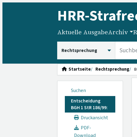
HRR
-Strafre
Aktuelle Ausgabe
Archiv
R
HRRS durchsuchen
Startseite
Rechtsprechung
B
Suchen
Entscheidung
BGH 1 StR 186/99:
Druckansicht
PDF-
Download