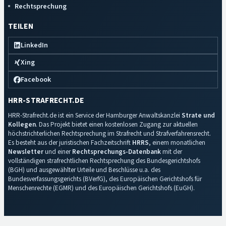
Rechtsprechung
TEILEN
LinkedIn
Xing
Facebook
HRR-STRAFRECHT.DE
HRR-Strafrecht.de ist ein Service der Hamburger Anwaltskanzlei
Strate und
Kollegen
. Das Projekt bietet einen kostenlosen Zugang zur aktuellen
höchstrichterlichen Rechtsprechung im Strafrecht und Strafverfahrensrecht.
Es besteht aus der juristischen Fachzeitschrift
HRRS
, einem monatlichen
Newsletter
und einer
Rechtsprechungs-Datenbank
mit der
vollständigen strafrechtlichen Rechtsprechung des Bundesgerichtshofs
(BGH) und ausgewählter Urteile und Beschlüsse u.a. des
Bundesverfassungsgerichts (BVerfG), des Europäischen Gerichtshofs für
Menschenrechte (EGMR) und des Europäischen Gerichtshofs (EuGH).
Impressum
·
Datenschutz