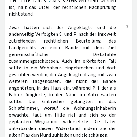
1 Nr. 2 n.F. i.V.m. §
2
Abs. 3 StGB verurteilt worden
ist, hält das Urteil der rechtlichen Nachprüfung
nicht stand.
2
Zwar hatten sich der Angeklagte und die
anderweitig Verfolgten S. und P. nach der insoweit
zutreffenden rechtlichen Beurteilung des
Landgerichts zu einer Bande mit dem Ziel
gemeinschaftlicher Diebstähle
zusammengeschlossen. Auch im erörterten Fall
sollte in ein Wohnhaus eingebrochen und dort
gestohlen werden; der Angeklagte drang mit zwei
weiteren Tatgenossen, die nicht der Bande
angehörten, in das Haus ein, während P. 1 der als
Fahrer fungierte, in der Nähe im Auto warten
sollte. Die Einbrecher gelangten in das
Schlafzimmer, worauf die Wohnungsinhaberin
erwachte, laut um Hilfe rief und sich so der
geplanten Wegnahme widersetzte. Die Täter
unterbanden diesen Widerstand, indem sie der
alten Frau den Mund zuhielten und sie schlugen.