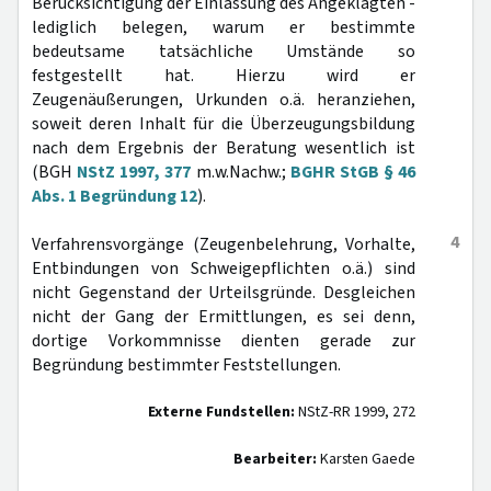
Berücksichtigung der Einlassung des Angeklagten -
lediglich belegen, warum er bestimmte
bedeutsame tatsächliche Umstände so
festgestellt hat. Hierzu wird er
Zeugenäußerungen, Urkunden o.ä. heranziehen,
soweit deren Inhalt für die Überzeugungsbildung
nach dem Ergebnis der Beratung wesentlich ist
(BGH
NStZ 1997, 377
m.w.Nachw.;
BGHR StGB § 46
Abs. 1 Begründung 12
).
4
Verfahrensvorgänge (Zeugenbelehrung, Vorhalte,
Entbindungen von Schweigepflichten o.ä.) sind
nicht Gegenstand der Urteilsgründe. Desgleichen
nicht der Gang der Ermittlungen, es sei denn,
dortige Vorkommnisse dienten gerade zur
Begründung bestimmter Feststellungen.
Externe Fundstellen:
NStZ-RR 1999, 272
Bearbeiter:
Karsten Gaede