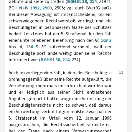
Gebote und Ziele zu treffen (
BGHSt 38, 214
, 219 ff.;
BGH
NJW 1992, 2903
, 2905; vgl. auch BVerfG aaO).
Bei dieser Abwägung ist mitentscheidend, ob ein
schwerwiegender Rechtsverstoß vorliegt und ein
Beschuldigter in besonderem Maße des Schutzes
bedarf. Letzteres hat der 5. Strafsenat für den Fall
einer unterbliebenen Belehrung nach den §§
163 a
Abs. 4,
136
StPO zutreffend verneint, weil der
Beschuldigte dort anderweitig über seine Rechte
informiert war (
BGHSt 38, 214
, 224).
11
Auch im vorliegenden Fall, in dem der Beschuldigte
ordnungsgemäß über seine Rechte aufgeklärt, die
Vernehmung mehrmals unterbrochen worden war
und er lediglich aus seiner Sicht entlastende
Angaben gemacht hatte, wöge eine Verletzung der
Beschuldigtenrechte nicht so schwer, daß daraus
ein Verwertungsverbot folgen müßte. Zwar hat der
5. Strafsenat im Urteil vom 12. Januar 1996
ausgesprochen, die Rechtssicherheit verbiete es,
bei der Frage nach einem Verwertungsverbot