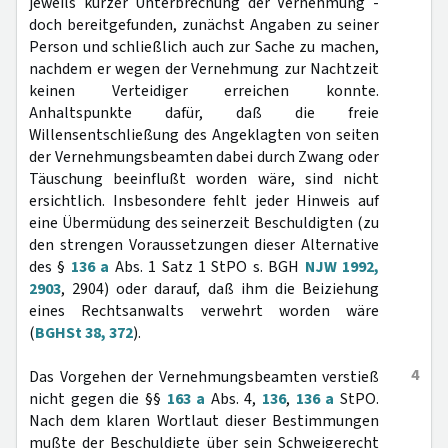
jeweils kurzer Unterbrechung der Vernehmung -
doch bereitgefunden, zunächst Angaben zu seiner
Person und schließlich auch zur Sache zu machen,
nachdem er wegen der Vernehmung zur Nachtzeit
keinen Verteidiger erreichen konnte.
Anhaltspunkte dafür, daß die freie
Willensentschließung des Angeklagten von seiten
der Vernehmungsbeamten dabei durch Zwang oder
Täuschung beeinflußt worden wäre, sind nicht
ersichtlich. Insbesondere fehlt jeder Hinweis auf
eine Übermüdung des seinerzeit Beschuldigten (zu
den strengen Voraussetzungen dieser Alternative
des §
136 a
Abs. 1 Satz 1 StPO s. BGH
NJW 1992,
2903
, 2904) oder darauf, daß ihm die Beiziehung
eines Rechtsanwalts verwehrt worden wäre
(
BGHSt 38, 372
).
4
Das Vorgehen der Vernehmungsbeamten verstieß
nicht gegen die §§
163 a
Abs. 4,
136
,
136 a
StPO.
Nach dem klaren Wortlaut dieser Bestimmungen
mußte der Beschuldigte über sein Schweigerecht