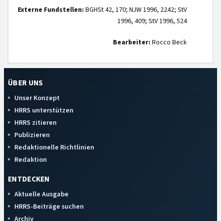
Externe Fundstellen:
BGHSt 42, 170; NJW 1996, 2242; StV
1996, 409; StV 1996, 524
Bearbeiter:
Rocco Beck
ÜBER UNS
Unser Konzept
HRRS unterstützen
HRRS zitieren
Publizieren
Redaktionelle Richtlinien
Redaktion
ENTDECKEN
Aktuelle Ausgabe
HRRS-Beiträge suchen
Archiv