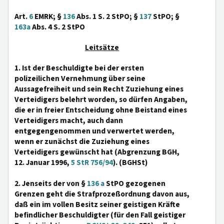
Art.
6
EMRK; §
136
Abs. 1 S. 2 StPO; §
137
StPO; §
163a
Abs. 4 S. 2 StPO
Leitsätze
1. Ist der Beschuldigte bei der ersten
polizeilichen Vernehmung über seine
Aussagefreiheit und sein Recht Zuziehung eines
Verteidigers belehrt worden, so dürfen Angaben,
die er in freier Entscheidung ohne Beistand eines
Verteidigers macht, auch dann
entgegengenommen und verwertet werden,
wenn er zunächst die Zuziehung eines
Verteidigers gewünscht hat (Abgrenzung BGH,
12. Januar 1996,
5 StR 756/94
). (BGHSt)
2. Jenseits der von §
136 a
StPO gezogenen
Grenzen geht die Strafprozeßordnung davon aus,
daß ein im vollen Besitz seiner geistigen Kräfte
befindlicher Beschuldigter (für den Fall geistiger