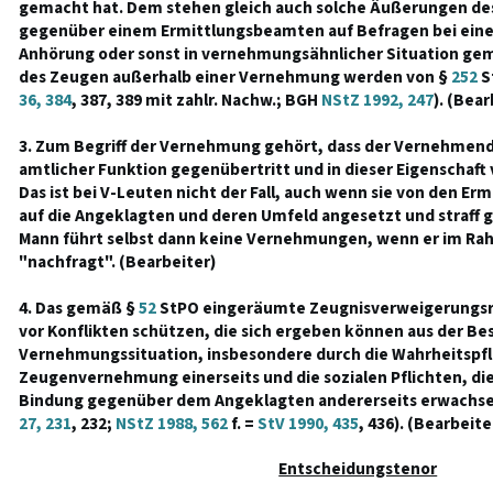
gemacht hat. Dem stehen gleich auch solche Äußerungen des
gegenüber einem Ermittlungsbeamten auf Befragen bei eine
Anhörung oder sonst in vernehmungsähnlicher Situation ge
des Zeugen außerhalb einer Vernehmung werden von §
252
St
36, 384
, 387, 389 mit zahlr. Nachw.; BGH
NStZ 1992, 247
). (Bear
3. Zum Begriff der Vernehmung gehört, dass der Vernehmen
amtlicher Funktion gegenübertritt und in dieser Eigenschaft 
Das ist bei V-Leuten nicht der Fall, auch wenn sie von den Er
auf die Angeklagten und deren Umfeld angesetzt und straff g
Mann führt selbst dann keine Vernehmungen, wenn er im R
"nachfragt". (Bearbeiter)
4. Das gemäß §
52
StPO eingeräumte Zeugnisverweigerungsre
vor Konflikten schützen, die sich ergeben können aus der Be
Vernehmungssituation, insbesondere durch die Wahrheitspfli
Zeugenvernehmung einerseits und die sozialen Pflichten, die
Bindung gegenüber dem Angeklagten andererseits erwachse
27, 231
, 232;
NStZ 1988, 562
f. =
StV 1990, 435
, 436). (Bearbeite
Entscheidungstenor