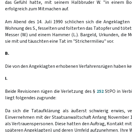
das Gefühl hatte, mit seinem Halbbruder W. "in einem Boo
erfolgreich zum Mitmachen auf.
Am Abend des 14. Juli 1990 schlichen sich die Angeklagten
Wohnung des S., fesselten und folterten das Tatopfer und tötet
Messer (W.) und einem Hammer (L.). Bargeld, Urkunden, die
sie mit und täuschten eine Tat im "Strichermilieu" vor.
B.
Die von den Angeklagten erhobenen Verfahrensrügen haben kei
I.
Beide Revisionen rügen die Verletzung des §
252
StPO in Verb
liegt folgendes zugrunde:
Da sich die Tataufklärung als äußerst schwierig erwies, ve
Einvernehmen mit der Staatsanwaltschaft Anfang November 19
als Vertrauenspersonen. Diese hatten den Auftrag, Kontakt mi
späteren Angeklagten) und deren Umfeld aufzunehmen. Ihre 