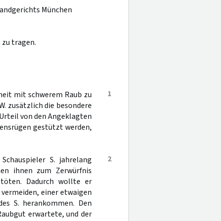
 Landgerichts München
 zu tragen.
1
nheit mit schwerem Raub zu
W. zusätzlich die besondere
 Urteil von den Angeklagten
hrensrügen gestützt werden,
2
chauspieler S. jahrelang
hen ihnen zum Zerwürfnis
töten. Dadurch wollte er
s vermeiden, einer etwaigen
des S. herankommen. Den
 Raubgut erwartete, und der