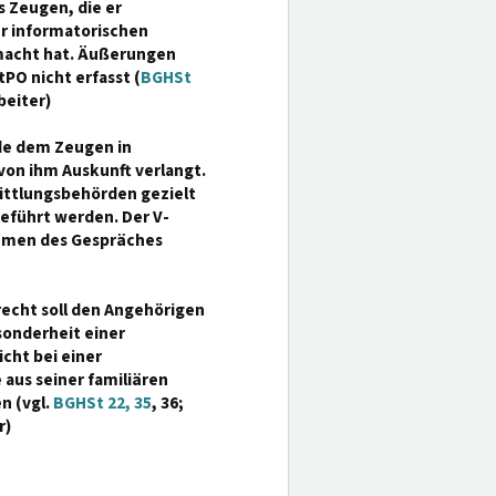
 Zeugen, die er
r informatorischen
macht hat. Äußerungen
PO nicht erfasst (
BGHSt
beiter)
de dem Zeugen in
von ihm Auskunft verlangt.
mittlungsbehörden gezielt
eführt werden. Der V-
ahmen des Gespräches
cht soll den Angehörigen
sonderheit einer
cht bei einer
 aus seiner familiären
n (vgl.
BGHSt 22, 35
, 36;
r)