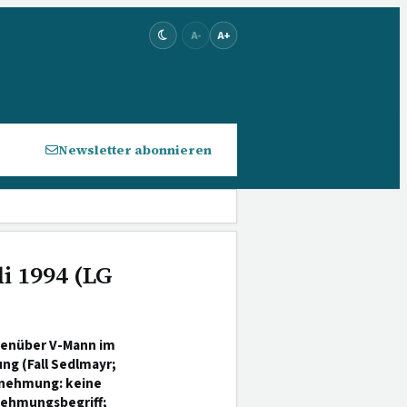
A-
A+
Newsletter abonnieren
li 1994 (LG
enüber V-Mann im
ng (Fall Sedlmayr;
rnehmung: keine
nehmungsbegriff;