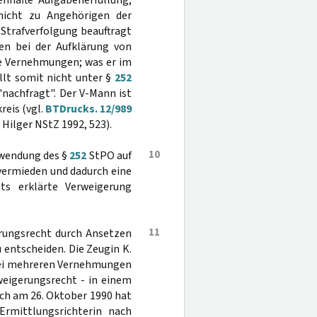
nhafte Aufgabenerfüllung,
 nicht zu Angehörigen der
Strafverfolgung beauftragt
den bei der Aufklärung von
eine Vernehmungen; was er im
llt somit nicht unter §
252
nachfragt". Der V-Mann ist
reis (vgl.
BTDrucks. 12/989
Hilger NStZ 1992, 523).
10
nwendung des §
252
StPO auf
vermieden und dadurch eine
ts erklärte Verweigerung
11
erungsrecht durch Ansetzen
 entscheiden. Die Zeugin K.
 bei mehreren Vernehmungen
weigerungsrecht - in einem
uch am 26. Oktober 1990 hat
 Ermittlungsrichterin nach