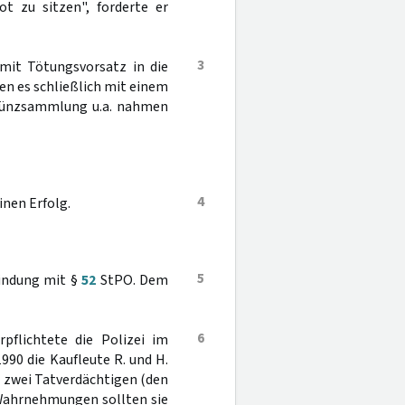
t zu sitzen", forderte er
3
 mit Tötungsvorsatz in die
en es schließlich mit einem
 Münzsammlung u.a. nahmen
4
nen Erfolg.
5
indung mit §
52
StPO. Dem
6
rpflichtete die Polizei im
90 die Kaufleute R. und H.
t zwei Tatverdächtigen (den
Wahrnehmungen sollten sie