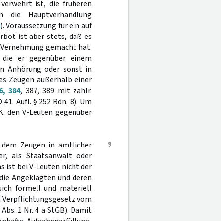
erwehrt ist, die früheren
n die Hauptverhandlung
8
). Voraussetzung für ein auf
ot ist aber stets, daß es
r Vernehmung gemacht hat.
 die er gegenüber einem
en Anhörung oder sonst in
es Zeugen außerhalb einer
6, 384
, 387, 389 mit zahlr.
41. Aufl. § 252 Rdn. 8). Um
 K. den V-Leuten gegenüber
9
 dem Zeugen in amtlicher
er, als Staatsanwalt oder
s ist bei V-Leuten nicht der
 die Angeklagten und deren
sich formell und materiell
em Verpflichtungsgesetz vom
Abs. 1 Nr. 4 a StGB). Damit