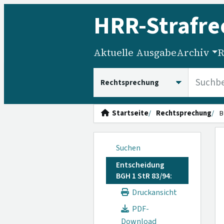
HRR
-Strafre
Aktuelle Ausgabe
Archiv
R
HRRS durchsuchen
Startseite
Rechtsprechung
B
Suchen
Entscheidung
BGH 1 StR 83/94:
Druckansicht
PDF-
Download