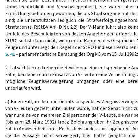
hatten sie zwar bestimmte Pflichten übernommen (gewisse
Unbestechlichkeit und Verschwiegenheit), sie waren aber
Ermittlungsbehörden geworden, die als Staatsorgane mit der 
sind; sie unterstützten lediglich die Strafverfolgungsbehör
Straftaten (s. RiStBV Anl. D Nr. 2.2). Der V-Mann führt also k
Umfeld des Beschuldigten von dessen Angehörigen erfährt, fä
StPO, selbst dann nicht, wenn er im Rahmen des Gespräches "
Zeuge und unterliegt den Regeln der StPO für diesen Personenk
S. 41
- parlamentarische Beratung des OrgKG vom 15. Juli 1992; 
2. Tatsächlich erstreben die Revisionen eine entsprechende A
Fälle, bei denen durch Einsatz von V-Leuten eine Vernehmung 
mögliche Zeugnisverweigerung umgangen oder eine berei
unterlaufen wird.
a) Einen Fall, in dem ein bereits ausgeübtes Zeugnisverweig
von V-Leuten gezielt unterlaufen wurde, hat der Senat nicht zu
war nur eine von mehreren Zielpersonen der V-Leute, sie war
(bis zum 28. März 1992) trotz Belehrung über ihr Zeugnisver
Fall in Anwesenheit ihres Rechtsbeistandes - aussagebereit. A
sie die Aussage nicht verweigert; hier hatte lediglich die