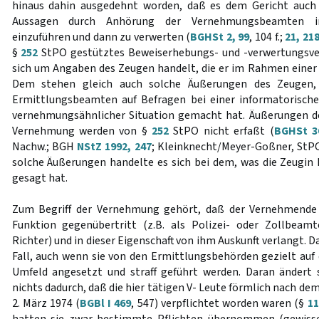
hinaus dahin ausgedehnt worden, daß es dem Gericht auch v
Aussagen durch Anhörung der Vernehmungsbeamten i
einzuführen und dann zu verwerten (
BGHSt 2, 99
, 104 f.;
21, 21
§
252
StPO gestütztes Beweiserhebungs- und -verwertungsverb
sich um Angaben des Zeugen handelt, die er im Rahmen eine
Dem stehen gleich auch solche Äußerungen des Zeugen,
Ermittlungsbeamten auf Befragen bei einer informatorisch
vernehmungsähnlicher Situation gemacht hat. Äußerungen d
Vernehmung werden von §
252
StPO nicht erfaßt (
BGHSt 3
Nachw.; BGH
NStZ 1992, 247
; Kleinknecht/Meyer-Goßner, StPO 
solche Äußerungen handelte es sich bei dem, was die Zeugin
gesagt hat.
Zum Begriff der Vernehmung gehört, daß der Vernehmende
Funktion gegenübertritt (z.B. als Polizei- oder Zollbeamt
Richter) und in dieser Eigenschaft von ihm Auskunft verlangt. Da
Fall, auch wenn sie von den Ermittlungsbehörden gezielt auf
Umfeld angesetzt und straff geführt werden. Daran ändert 
nichts dadurch, daß die hier tätigen V- Leute förmlich nach d
2. März 1974 (
BGBl I 469
, 547) verpflichtet worden waren (§
11