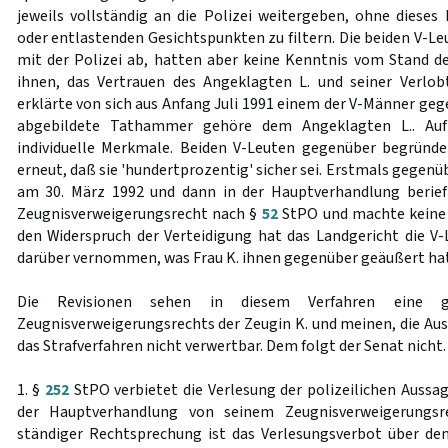
jeweils vollständig an die Polizei weitergeben, ohne dieses
oder entlastenden Gesichtspunkten zu filtern. Die beiden V-L
mit der Polizei ab, hatten aber keine Kenntnis vom Stand d
ihnen, das Vertrauen des Angeklagten L. und seiner Verlob
erklärte von sich aus Anfang Juli 1991 einem der V-Männer gege
abgebildete Tathammer gehöre dem Angeklagten L.. Auf 
individuelle Merkmale. Beiden V-Leuten gegenüber begründe
erneut, daß sie 'hundertprozentig' sicher sei. Erstmals gegen
am 30. März 1992 und dann in der Hauptverhandlung berief 
Zeugnisverweigerungsrecht nach §
52
StPO und machte keine
den Widerspruch der Verteidigung hat das Landgericht die V-
darüber vernommen, was Frau K. ihnen gegenüber geäußert hat
Die Revisionen sehen in diesem Verfahren eine 
Zeugnisverweigerungsrechts der Zeugin K. und meinen, die Aus
das Strafverfahren nicht verwertbar. Dem folgt der Senat nicht.
1. §
252
StPO verbietet die Verlesung der polizeilichen Aussag
der Hauptverhandlung von seinem Zeugnisverweigerungsr
ständiger Rechtsprechung ist das Verlesungsverbot über de