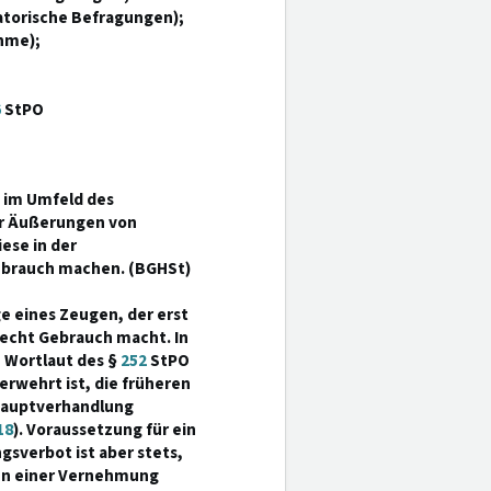
torische Befragungen);
hme);
6
StPO
n im Umfeld des
er Äußerungen von
ese in der
ebrauch machen. (BGHSt)
e eines Zeugen, der erst
echt Gebrauch macht. In
 Wortlaut des §
252
StPO
rwehrt ist, die früheren
Hauptverhandlung
18
). Voraussetzung für ein
sverbot ist aber stets,
men einer Vernehmung