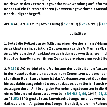
Reichweite des Verwertungsverbots: Anwendung auf informa
Recht auf ein faires Verfahren (Verwertungsverbot als Ausna
Beschuldigtenbegriff.
Art.
6
GG; Art.
8
EMRK; Art.
6
EMRK; §
52
StPO; §
252
StPO; §
13
Leitsätze
1. Setzt die Polizei zur Aufklärung eines Mordes einen V-Man
Angeklagten ein, so ist die Zeugenaussage des V-Mannes üb
Angehörigen des Angeklagten auch dann verwertbar, wenn di
Hauptverhandlung von ihrem Zeugnisverweigerungsrecht G
2. §
252
StPO verbietet die Verlesung der polizeilichen Aussag
in der Hauptverhandlung von seinem Zeugnisverweigerungsr
ständiger Rechtsprechung ist das Verlesungsverbot über den
hinaus dahin ausgedehnt worden, dass es dem Gericht auch ve
Aussagen durch Anhörung der Vernehmungsbeamten in die 
einzuführen und dann zu verwerten (
BGHSt 2, 99
, 104 f.;
21, 2
auf §
252
StPO gestütztes Beweiserhebungs- und -verwertung
daß es sich um Angaben des Zeugen handelt, die er im Rah