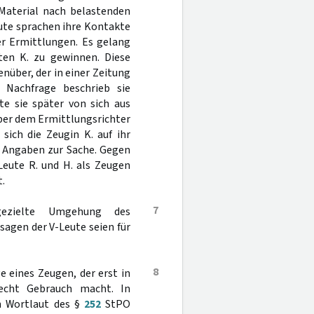
 Material nach belastenden
eute sprachen ihre Kontakte
er Ermittlungen. Es gelang
ten K. zu gewinnen. Diese
nüber, der in einer Zeitung
Nachfrage beschrieb sie
te sie später von sich aus
über dem Ermittlungsrichter
sich die Zeugin K. auf ihr
 Angaben zur Sache. Gegen
Leute R. und H. als Zeugen
.
7
gezielte Umgehung des
sagen der V-Leute seien für
8
e eines Zeugen, der erst in
echt Gebrauch macht. In
n Wortlaut des §
252
StPO