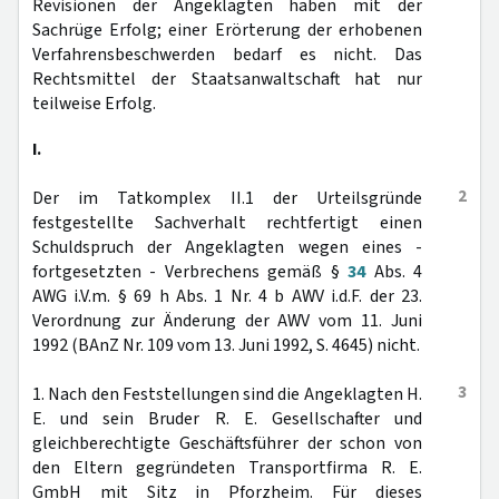
Revisionen der Angeklagten haben mit der
Sachrüge Erfolg; einer Erörterung der erhobenen
Verfahrensbeschwerden bedarf es nicht. Das
Rechtsmittel der Staatsanwaltschaft hat nur
teilweise Erfolg.
I.
2
Der im Tatkomplex II.1 der Urteilsgründe
festgestellte Sachverhalt rechtfertigt einen
Schuldspruch der Angeklagten wegen eines -
fortgesetzten - Verbrechens gemäß §
34
Abs. 4
AWG i.V.m. § 69 h Abs. 1 Nr. 4 b AWV i.d.F. der 23.
Verordnung zur Änderung der AWV vom 11. Juni
1992 (BAnZ Nr. 109 vom 13. Juni 1992, S. 4645) nicht.
3
1. Nach den Feststellungen sind die Angeklagten H.
E. und sein Bruder R. E. Gesellschafter und
gleichberechtigte Geschäftsführer der schon von
den Eltern gegründeten Transportfirma R. E.
GmbH mit Sitz in Pforzheim. Für dieses