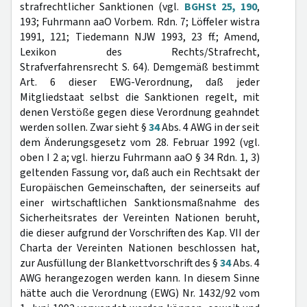
strafrechtlicher Sanktionen (vgl.
BGHSt 25, 190
,
193; Fuhrmann aaO Vorbem. Rdn. 7; Löffeler wistra
1991, 121; Tiedemann NJW 1993, 23 ff.; Amend,
Lexikon des Rechts/Strafrecht,
Strafverfahrensrecht S. 64). Demgemäß bestimmt
Art. 6 dieser EWG-Verordnung, daß jeder
Mitgliedstaat selbst die Sanktionen regelt, mit
denen Verstöße gegen diese Verordnung geahndet
werden sollen. Zwar sieht §
34
Abs. 4 AWG in der seit
dem Änderungsgesetz vom 28. Februar 1992 (vgl.
oben I 2 a; vgl. hierzu Fuhrmann aaO § 34 Rdn. 1, 3)
geltenden Fassung vor, daß auch ein Rechtsakt der
Europäischen Gemeinschaften, der seinerseits auf
einer wirtschaftlichen Sanktionsmaßnahme des
Sicherheitsrates der Vereinten Nationen beruht,
die dieser aufgrund der Vorschriften des Kap. VII der
Charta der Vereinten Nationen beschlossen hat,
zur Ausfüllung der Blankettvorschrift des §
34
Abs. 4
AWG herangezogen werden kann. In diesem Sinne
hätte auch die Verordnung (EWG) Nr. 1432/92 vom