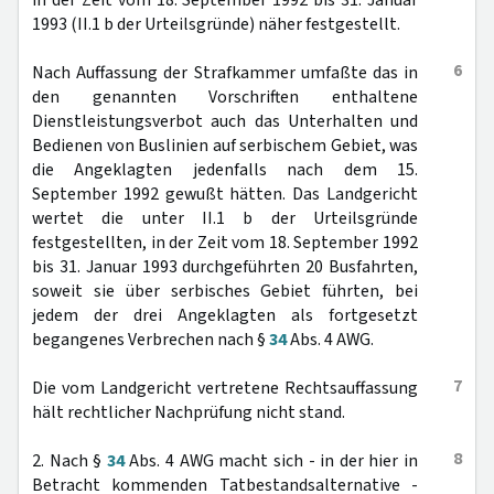
in der Zeit vom 18. September 1992 bis 31. Januar
1993 (II.1 b der Urteilsgründe) näher festgestellt.
6
Nach Auffassung der Strafkammer umfaßte das in
den genannten Vorschriften enthaltene
Dienstleistungsverbot auch das Unterhalten und
Bedienen von Buslinien auf serbischem Gebiet, was
die Angeklagten jedenfalls nach dem 15.
September 1992 gewußt hätten. Das Landgericht
wertet die unter II.1 b der Urteilsgründe
festgestellten, in der Zeit vom 18. September 1992
bis 31. Januar 1993 durchgeführten 20 Busfahrten,
soweit sie über serbisches Gebiet führten, bei
jedem der drei Angeklagten als fortgesetzt
begangenes Verbrechen nach §
34
Abs. 4 AWG.
7
Die vom Landgericht vertretene Rechtsauffassung
hält rechtlicher Nachprüfung nicht stand.
8
2. Nach §
34
Abs. 4 AWG macht sich - in der hier in
Betracht kommenden Tatbestandsalternative -