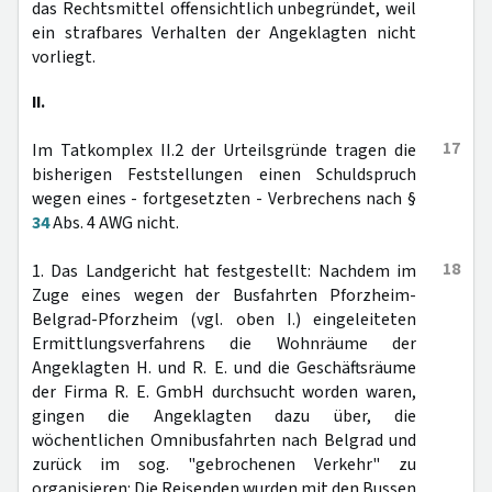
das Rechtsmittel offensichtlich unbegründet, weil
ein strafbares Verhalten der Angeklagten nicht
vorliegt.
II.
17
Im Tatkomplex II.2 der Urteilsgründe tragen die
bisherigen Feststellungen einen Schuldspruch
wegen eines - fortgesetzten - Verbrechens nach §
34
Abs. 4 AWG nicht.
18
1. Das Landgericht hat festgestellt: Nachdem im
Zuge eines wegen der Busfahrten Pforzheim-
Belgrad-Pforzheim (vgl. oben I.) eingeleiteten
Ermittlungsverfahrens die Wohnräume der
Angeklagten H. und R. E. und die Geschäftsräume
der Firma R. E. GmbH durchsucht worden waren,
gingen die Angeklagten dazu über, die
wöchentlichen Omnibusfahrten nach Belgrad und
zurück im sog. "gebrochenen Verkehr" zu
organisieren: Die Reisenden wurden mit den Bussen