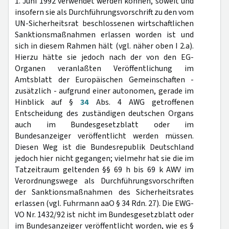
1. Juni 1992 verwendet werden können, soweit und
insofern sie als Durchführungsvorschrift zu den vom
UN-Sicherheitsrat beschlossenen wirtschaftlichen
Sanktionsmaßnahmen erlassen worden ist und
sich in diesem Rahmen hält (vgl. näher oben I 2.a).
Hierzu hätte sie jedoch nach der von den EG-
Organen veranlaßten Veröffentlichung im
Amtsblatt der Europäischen Gemeinschaften -
zusätzlich - aufgrund einer autonomen, gerade im
Hinblick auf §
34
Abs. 4 AWG getroffenen
Entscheidung des zuständigen deutschen Organs
auch im Bundesgesetzblatt oder im
Bundesanzeiger veröffentlicht werden müssen.
Diesen Weg ist die Bundesrepublik Deutschland
jedoch hier nicht gegangen; vielmehr hat sie die im
Tatzeitraum geltenden §§ 69 h bis 69 k AWV im
Verordnungswege als Durchführungsvorschriften
der Sanktionsmaßnahmen des Sicherheitsrates
erlassen (vgl. Fuhrmann aaO § 34 Rdn. 27). Die EWG-
VO Nr. 1432/92 ist nicht im Bundesgesetzblatt oder
im Bundesanzeiger veröffentlicht worden, wie es §