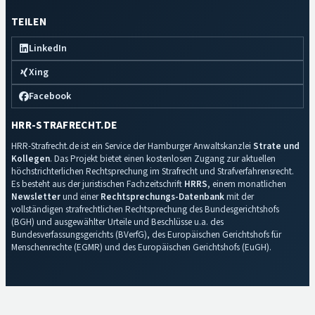
TEILEN
LinkedIn
Xing
Facebook
HRR-STRAFRECHT.DE
HRR-Strafrecht.de ist ein Service der Hamburger Anwaltskanzlei
Strate und
Kollegen
. Das Projekt bietet einen kostenlosen Zugang zur aktuellen
höchstrichterlichen Rechtsprechung im Strafrecht und Strafverfahrensrecht.
Es besteht aus der juristischen Fachzeitschrift
HRRS
, einem monatlichen
Newsletter
und einer
Rechtsprechungs-Datenbank
mit der
vollständigen strafrechtlichen Rechtsprechung des Bundesgerichtshofs
(BGH) und ausgewählter Urteile und Beschlüsse u.a. des
Bundesverfassungsgerichts (BVerfG), des Europäischen Gerichtshofs für
Menschenrechte (EGMR) und des Europäischen Gerichtshofs (EuGH).
Impressum
·
Datenschutz