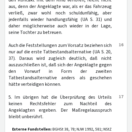
den Kontakt mit dem Kind verloren, reicht nicht
aus, denn der Angeklagte war, als er das Fahrzeug
verließ, zwar wohl noch schuldunfähig, aber
jedenfalls wieder handlungsfähig (UA S. 31) und
daher möglicherweise auch wieder in der Lage,
seine Tochter zu betreuen.
16
Auch die Feststellungen zum Vorsatz beziehen sich
nur auf die erste Tatbestandsalternative (UA S. 20,
37). Daraus wird zugleich deutlich, daß nicht
auszuschließen ist, daß sich der Angeklagte gegen
den Vorwurf in Form der zweiten
Tatbestandsalternative anders als geschehen
hätte verteidigen können.
17
5. Im übrigen hat die Überprüfung des Urteils
keinen Rechtsfehler zum Nachteil des
Angeklagten ergeben. Der Maßregelausspruch
bleibt unberührt.
Externe Fundstellen:
BGHSt 38, 78; NJW 1992, 581; NStZ