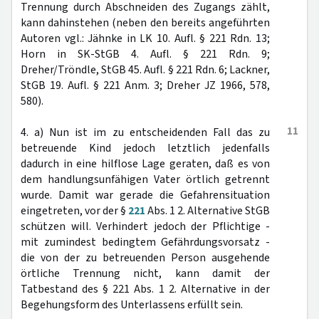
Trennung durch Abschneiden des Zugangs zählt,
kann dahinstehen (neben den bereits angeführten
Autoren vgl.: Jähnke in LK 10. Aufl. § 221 Rdn. 13;
Horn in SK-StGB 4. Aufl. § 221 Rdn. 9;
Dreher/Tröndle, StGB 45. Aufl. § 221 Rdn. 6; Lackner,
StGB 19. Aufl. § 221 Anm. 3; Dreher JZ 1966, 578,
580).
11
4. a) Nun ist im zu entscheidenden Fall das zu
betreuende Kind jedoch letztlich jedenfalls
dadurch in eine hilflose Lage geraten, daß es von
dem handlungsunfähigen Vater örtlich getrennt
wurde. Damit war gerade die Gefahrensituation
eingetreten, vor der §
221
Abs. 1 2. Alternative StGB
schützen will. Verhindert jedoch der Pflichtige -
mit zumindest bedingtem Gefährdungsvorsatz -
die von der zu betreuenden Person ausgehende
örtliche Trennung nicht, kann damit der
Tatbestand des § 221 Abs. 1 2. Alternative in der
Begehungsform des Unterlassens erfüllt sein.