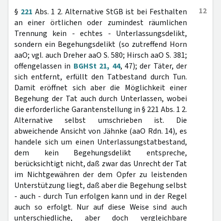
12
§
221
Abs. 1 2. Alternative StGB ist bei Festhalten
an einer örtlichen oder zumindest räumlichen
Trennung kein - echtes - Unterlassungsdelikt,
sondern ein Begehungsdelikt (so zutreffend Horn
aaO; vgl. auch Dreher aaO S. 580; Hirsch aaO S. 381;
offengelassen in
BGHSt 21, 44
, 47); der Täter, der
sich entfernt, erfüllt den Tatbestand durch Tun.
Damit eröffnet sich aber die Möglichkeit einer
Begehung der Tat auch durch Unterlassen, wobei
die erforderliche Garantenstellung in § 221 Abs. 1 2.
Alternative selbst umschrieben ist. Die
abweichende Ansicht von Jähnke (aaO Rdn. 14), es
handele sich um einen Unterlassungstatbestand,
dem kein Begehungsdelikt entspreche,
berücksichtigt nicht, daß zwar das Unrecht der Tat
im Nichtgewähren der dem Opfer zu leistenden
Unterstützung liegt, daß aber die Begehung selbst
- auch - durch Tun erfolgen kann und in der Regel
auch so erfolgt. Nur auf diese Weise sind auch
unterschiedliche, aber doch vergleichbare