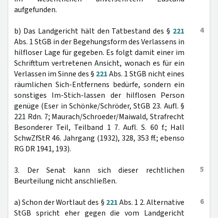
aufgefunden.
4
b) Das Landgericht hält den Tatbestand des §
221
Abs. 1 StGB in der Begehungsform des Verlassens in
hilfloser Lage für gegeben. Es folgt damit einer im
Schrifttum vertretenen Ansicht, wonach es für ein
Verlassen im Sinne des §
221
Abs. 1 StGB nicht eines
räumlichen Sich-Entfernens bedürfe, sondern ein
sonstiges Im-Stich-lassen der hilflosen Person
genüge (Eser in Schönke/Schröder, StGB 23. Aufl. §
221 Rdn. 7; Maurach/Schroeder/Maiwald, Strafrecht
Besonderer Teil, Teilband 1 7. Aufl. S. 60 f.; Hall
SchwZfStR 46. Jahrgang (1932), 328, 353 ff.; ebenso
RG DR 1941, 193).
5
3. Der Senat kann sich dieser rechtlichen
Beurteilung nicht anschließen.
6
a) Schon der Wortlaut des §
221
Abs. 1 2. Alternative
StGB spricht eher gegen die vom Landgericht