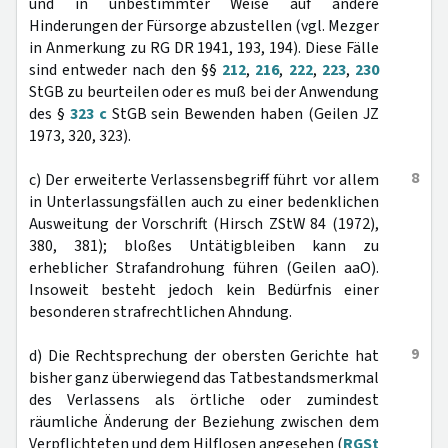
und in unbestimmter Weise auf andere
Hinderungen der Fürsorge abzustellen (vgl. Mezger
in Anmerkung zu RG DR 1941, 193, 194). Diese Fälle
sind entweder nach den §§
212
,
216
,
222
,
223
,
230
StGB zu beurteilen oder es muß bei der Anwendung
des §
323 c
StGB sein Bewenden haben (Geilen JZ
1973, 320, 323).
8
c) Der erweiterte Verlassensbegriff führt vor allem
in Unterlassungsfällen auch zu einer bedenklichen
Ausweitung der Vorschrift (Hirsch ZStW 84 (1972),
380, 381); bloßes Untätigbleiben kann zu
erheblicher Strafandrohung führen (Geilen aaO).
Insoweit besteht jedoch kein Bedürfnis einer
besonderen strafrechtlichen Ahndung.
9
d) Die Rechtsprechung der obersten Gerichte hat
bisher ganz überwiegend das Tatbestandsmerkmal
des Verlassens als örtliche oder zumindest
räumliche Änderung der Beziehung zwischen dem
Verpflichteten und dem Hilflosen angesehen (
RGSt