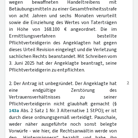
wegen bewaffneten Handeltreibens mit
Betäubungsmitteln zu einer Gesamtfreiheitsstrafe
von acht Jahren und sechs Monaten verurteilt
sowie die Einziehung des Wertes von Taterträgen
in Höhe von 168.100 € angeordnet. Die im
Ermittlungsverfahren bestellte
Pflichtverteidigerin des Angeklagten hat gegen
dieses Urteil Revision eingelegt und die Verletzung
sachlichen Rechts beanstandet. Mit Schreiben vom
3. Juni 2025 hat der Angeklagte beantragt, seine
Pflichtverteidigerin zu entpflichten.
2
2. Der Antrag ist unbegründet. Der Angeklagte hat
eine endgültige Zerstörung des
Vertrauensverhältnisses zu seiner
Pflichtverteidigerin nicht glaubhaft gemacht (§
143a
Abs. 2 Satz 1 Nr. 3 Alternative 1 StPO); er ist
durch diese ordnungsgemäß verteidigt. Pauschale,
weder näher ausgeführte noch sonst belegte
Vorwürfe - wie hier, die Rechtsanwältin werde von
den „Hintermännern“ bezahlt und habe ihn