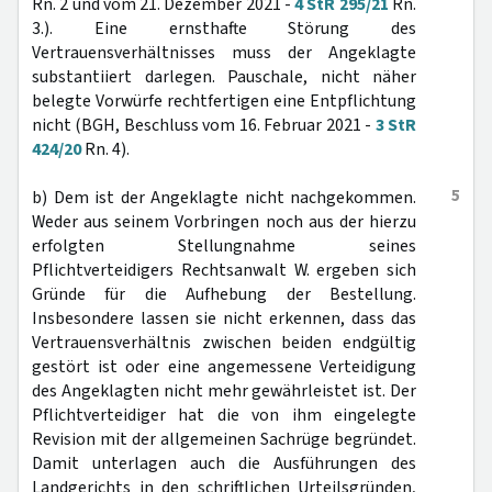
Rn. 2 und vom 21. Dezember 2021 -
4 StR 295/21
Rn.
3.). Eine ernsthafte Störung des
Vertrauensverhältnisses muss der Angeklagte
substantiiert darlegen. Pauschale, nicht näher
belegte Vorwürfe rechtfertigen eine Entpflichtung
nicht (BGH, Beschluss vom 16. Februar 2021 -
3 StR
424/20
Rn. 4).
5
b) Dem ist der Angeklagte nicht nachgekommen.
Weder aus seinem Vorbringen noch aus der hierzu
erfolgten Stellungnahme seines
Pflichtverteidigers Rechtsanwalt W. ergeben sich
Gründe für die Aufhebung der Bestellung.
Insbesondere lassen sie nicht erkennen, dass das
Vertrauensverhältnis zwischen beiden endgültig
gestört ist oder eine angemessene Verteidigung
des Angeklagten nicht mehr gewährleistet ist. Der
Pflichtverteidiger hat die von ihm eingelegte
Revision mit der allgemeinen Sachrüge begründet.
Damit unterlagen auch die Ausführungen des
Landgerichts in den schriftlichen Urteilsgründen,