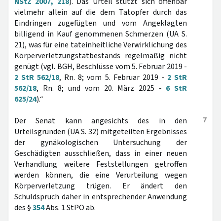
NStZ 2007, 218
). Das Urteil stützt sich offenbar
vielmehr allein auf die dem Tatopfer durch das
Eindringen zugefügten und vom Angeklagten
billigend in Kauf genommenen Schmerzen (UA S.
21), was für eine tateinheitliche Verwirklichung des
Körperverletzungstatbestands regelmäßig nicht
genügt (vgl. BGH, Beschlüsse vom 5. Februar 2019 -
2 StR 562/18
, Rn. 8; vom 5. Februar 2019 -
2 StR
562/18
, Rn. 8; und vom 20. März 2025 -
6 StR
625/24
).“
7
Der Senat kann angesichts des in den
Urteilsgründen (UA S. 32) mitgeteilten Ergebnisses
der gynäkologischen Untersuchung der
Geschädigten ausschließen, dass in einer neuen
Verhandlung weitere Feststellungen getroffen
werden können, die eine Verurteilung wegen
Körperverletzung trügen. Er ändert den
Schuldspruch daher in entsprechender Anwendung
des §
354
Abs. 1 StPO ab.