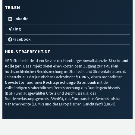
TEILEN
LinkedIn
Xing
Facebook
HRR-STRAFRECHT.DE
HRR-Strafrecht.de ist ein Service der Hamburger Anwaltskanzlei
Strate und
Kollegen
. Das Projekt bietet einen kostenlosen Zugang zur aktuellen
höchstrichterlichen Rechtsprechung im Strafrecht und Strafverfahrensrecht.
Es besteht aus der juristischen Fachzeitschrift
HRRS
, einem monatlichen
Newsletter
und einer
Rechtsprechungs-Datenbank
mit der
vollständigen strafrechtlichen Rechtsprechung des Bundesgerichtshofs
(BGH) und ausgewählter Urteile und Beschlüsse u.a. des
Bundesverfassungsgerichts (BVerfG), des Europäischen Gerichtshofs für
Menschenrechte (EGMR) und des Europäischen Gerichtshofs (EuGH).
Impressum
·
Datenschutz