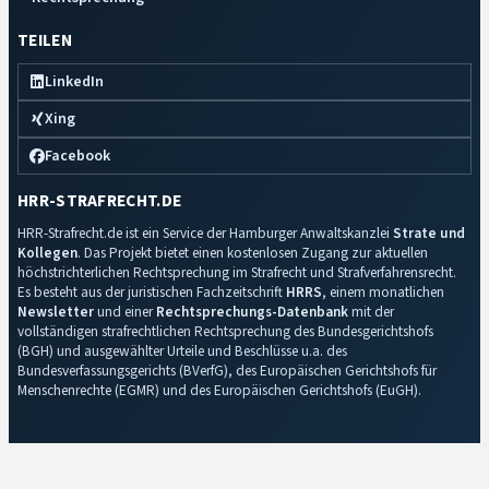
TEILEN
LinkedIn
Xing
Facebook
HRR-STRAFRECHT.DE
HRR-Strafrecht.de ist ein Service der Hamburger Anwaltskanzlei
Strate und
Kollegen
. Das Projekt bietet einen kostenlosen Zugang zur aktuellen
höchstrichterlichen Rechtsprechung im Strafrecht und Strafverfahrensrecht.
Es besteht aus der juristischen Fachzeitschrift
HRRS
, einem monatlichen
Newsletter
und einer
Rechtsprechungs-Datenbank
mit der
vollständigen strafrechtlichen Rechtsprechung des Bundesgerichtshofs
(BGH) und ausgewählter Urteile und Beschlüsse u.a. des
Bundesverfassungsgerichts (BVerfG), des Europäischen Gerichtshofs für
Menschenrechte (EGMR) und des Europäischen Gerichtshofs (EuGH).
Impressum
·
Datenschutz