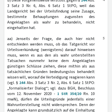
b) Diese Vorgehensweise verstößt gegen §
244
Abs.
3 Satz 3 Nr. 6, Abs. 6 Satz 1 StPO, weil das
Landgericht bei der Urteilsfindung seine Zusage,
bestimmte Behauptungen zugunsten des
Angeklagten als wahr zu behandeln, nicht
eingehalten hat.
5
aa) Jenseits der Frage, die auch hier nicht
entschieden werden muss, ob das Tatgericht vor
Urteilsverkündung (wenigstens) darauf hinweisen
muss, wenn es aus den als wahr unterstellten
Tatsachen nunmehr keine dem Angeklagten
günstigen Schlüsse ziehen, diese mithin als aus
tatsächlichen Gründen bedeutungslos behandelt
wissen will, worauf die Verteidigung reagieren kann
(vgl. §
244
Abs. 3 Satz 3 Nr. 2, Abs. 6 Satz 1 StPO:
„formalisierter Dialog“; vgl. dazu BGH, Beschluss
vom 12. November 2020 -
1 StR 354/20
Rn. 10
mwN), dürfen die Urteilsgründe jedenfalls einer
Wahrunterstellung nicht widersprechen. Denn der
Angeklagte kann grundsätzlich auf die Einhaltung