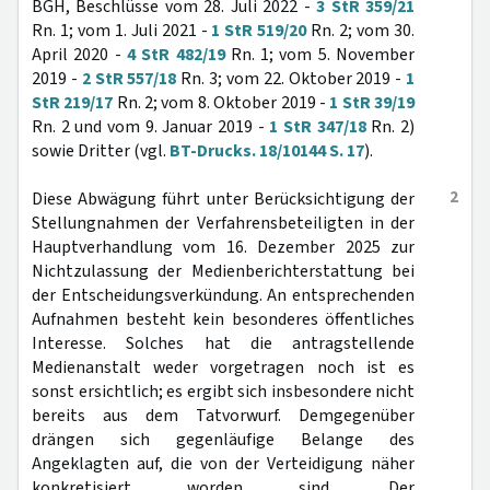
BGH, Beschlüsse vom 28. Juli 2022 -
3 StR 359/21
Rn. 1; vom 1. Juli 2021 -
1 StR 519/20
Rn. 2; vom 30.
April 2020 -
4 StR 482/19
Rn. 1; vom 5. November
2019 -
2 StR 557/18
Rn. 3; vom 22. Oktober 2019 -
1
StR 219/17
Rn. 2; vom 8. Oktober 2019 -
1 StR 39/19
Rn. 2 und vom 9. Januar 2019 -
1 StR 347/18
Rn. 2)
sowie Dritter (vgl.
BT-Drucks. 18/10144 S. 17
).
2
Diese Abwägung führt unter Berücksichtigung der
Stellungnahmen der Verfahrensbeteiligten in der
Hauptverhandlung vom 16. Dezember 2025 zur
Nichtzulassung der Medienberichterstattung bei
der Entscheidungsverkündung. An entsprechenden
Aufnahmen besteht kein besonderes öffentliches
Interesse. Solches hat die antragstellende
Medienanstalt weder vorgetragen noch ist es
sonst ersichtlich; es ergibt sich insbesondere nicht
bereits aus dem Tatvorwurf. Demgegenüber
drängen sich gegenläufige Belange des
Angeklagten auf, die von der Verteidigung näher
konkretisiert worden sind. Der