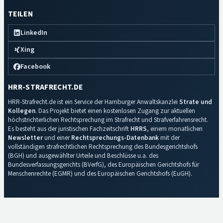
TEILEN
LinkedIn
Xing
Facebook
HRR-STRAFRECHT.DE
HRR-Strafrecht.de ist ein Service der Hamburger Anwaltskanzlei
Strate und
Kollegen
. Das Projekt bietet einen kostenlosen Zugang zur aktuellen
höchstrichterlichen Rechtsprechung im Strafrecht und Strafverfahrensrecht.
Es besteht aus der juristischen Fachzeitschrift
HRRS
, einem monatlichen
Newsletter
und einer
Rechtsprechungs-Datenbank
mit der
vollständigen strafrechtlichen Rechtsprechung des Bundesgerichtshofs
(BGH) und ausgewählter Urteile und Beschlüsse u.a. des
Bundesverfassungsgerichts (BVerfG), des Europäischen Gerichtshofs für
Menschenrechte (EGMR) und des Europäischen Gerichtshofs (EuGH).
Impressum
·
Datenschutz