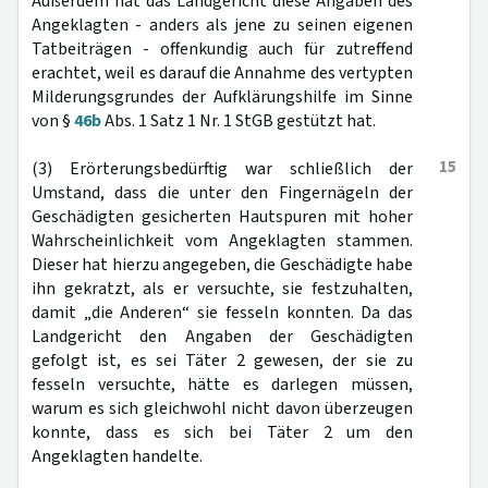
Außerdem hat das Landgericht diese Angaben des
Angeklagten - anders als jene zu seinen eigenen
Tatbeiträgen - offenkundig auch für zutreffend
erachtet, weil es darauf die Annahme des vertypten
Milderungsgrundes der Aufklärungshilfe im Sinne
von §
46b
Abs. 1 Satz 1 Nr. 1 StGB gestützt hat.
15
(3) Erörterungsbedürftig war schließlich der
Umstand, dass die unter den Fingernägeln der
Geschädigten gesicherten Hautspuren mit hoher
Wahrscheinlichkeit vom Angeklagten stammen.
Dieser hat hierzu angegeben, die Geschädigte habe
ihn gekratzt, als er versuchte, sie festzuhalten,
damit „die Anderen“ sie fesseln konnten. Da das
Landgericht den Angaben der Geschädigten
gefolgt ist, es sei Täter 2 gewesen, der sie zu
fesseln versuchte, hätte es darlegen müssen,
warum es sich gleichwohl nicht davon überzeugen
konnte, dass es sich bei Täter 2 um den
Angeklagten handelte.