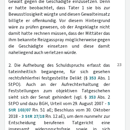
Gewalt gegen die Geschädigte einzusetzen. Denn
er hatte beobachtet, dass Täter 1 sie bis zur
Bewusstlosigkeit würgte und diesen Gewalteinsatz
billigte er offenkundig. Vor diesem Hintergrund
wäre zu prüfen gewesen, ob der Angeklagte nicht
damit hatte rechnen müssen, dass der Mittäter das
ihm bekannte Reizgasspray möglicherweise gegen
die Geschädigte einsetzen und diese damit
naheliegend auch verletzen würde.
23
2. Die Aufhebung des Schuldspruchs erfasst das
tateinheitlich begangene, für sich gesehen
rechtsfehlerfrei festgestellte Delikt (§
353
Abs. 1
StPO). Auch an der Aufrechterhaltung der
Feststellungen zum objektiven Tatgeschehen
sieht sich der Senat gehindert (vgl. §
353
Abs. 2
StPO und dazu BGH, Urteil vom 29. August 2007 -
5
StR 103/07
Rn. 51 aE; Beschluss vom 30. Oktober
2018 -
3 StR 27/18
Rn. 12 aE), um dem nunmehr zur
Entscheidung berufenen Tatgericht eine
insgesamt widerspruchsfreie sowie in sich