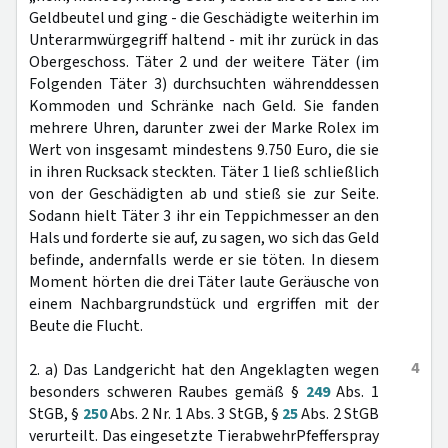
Geldbeutel und ging - die Geschädigte weiterhin im
Unterarmwürgegriff haltend - mit ihr zurück in das
Obergeschoss. Täter 2 und der weitere Täter (im
Folgenden Täter 3) durchsuchten währenddessen
Kommoden und Schränke nach Geld. Sie fanden
mehrere Uhren, darunter zwei der Marke Rolex im
Wert von insgesamt mindestens 9.750 Euro, die sie
in ihren Rucksack steckten. Täter 1 ließ schließlich
von der Geschädigten ab und stieß sie zur Seite.
Sodann hielt Täter 3 ihr ein Teppichmesser an den
Hals und forderte sie auf, zu sagen, wo sich das Geld
befinde, andernfalls werde er sie töten. In diesem
Moment hörten die drei Täter laute Geräusche von
einem Nachbargrundstück und ergriffen mit der
Beute die Flucht.
4
2. a) Das Landgericht hat den Angeklagten wegen
besonders schweren Raubes gemäß §
249
Abs. 1
StGB, §
250
Abs. 2 Nr. 1 Abs. 3 StGB, §
25
Abs. 2 StGB
verurteilt. Das eingesetzte TierabwehrPfefferspray