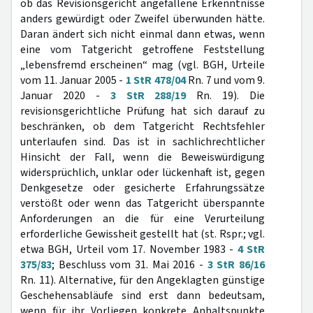
ob das Revisionsgericht angefallene Erkenntnisse
anders gewürdigt oder Zweifel überwunden hätte.
Daran ändert sich nicht einmal dann etwas, wenn
eine vom Tatgericht getroffene Feststellung
„lebensfremd erscheinen“ mag (vgl. BGH, Urteile
vom 11. Januar 2005 -
1 StR 478/04
Rn. 7 und vom 9.
Januar 2020 -
3 StR 288/19
Rn. 19). Die
revisionsgerichtliche Prüfung hat sich darauf zu
beschränken, ob dem Tatgericht Rechtsfehler
unterlaufen sind. Das ist in sachlichrechtlicher
Hinsicht der Fall, wenn die Beweiswürdigung
widersprüchlich, unklar oder lückenhaft ist, gegen
Denkgesetze oder gesicherte Erfahrungssätze
verstößt oder wenn das Tatgericht überspannte
Anforderungen an die für eine Verurteilung
erforderliche Gewissheit gestellt hat (st. Rspr.; vgl.
etwa BGH, Urteil vom 17. November 1983 -
4 StR
375/83
; Beschluss vom 31. Mai 2016 -
3 StR 86/16
Rn. 11). Alternative, für den Angeklagten günstige
Geschehensabläufe sind erst dann bedeutsam,
wenn für ihr Vorliegen konkrete Anhaltspunkte