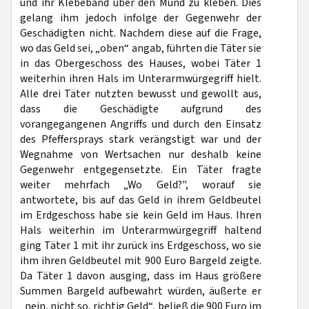
und ihr Klebeband über den Mund zu kleben. Dies
gelang ihm jedoch infolge der Gegenwehr der
Geschädigten nicht. Nachdem diese auf die Frage,
wo das Geld sei, „oben“ angab, führten die Täter sie
in das Obergeschoss des Hauses, wobei Täter 1
weiterhin ihren Hals im Unterarmwürgegriff hielt.
Alle drei Täter nutzten bewusst und gewollt aus,
dass die Geschädigte aufgrund des
vorangegangenen Angriffs und durch den Einsatz
des Pfeffersprays stark verängstigt war und der
Wegnahme von Wertsachen nur deshalb keine
Gegenwehr entgegensetzte. Ein Täter fragte
weiter mehrfach „Wo Geld?", worauf sie
antwortete, bis auf das Geld in ihrem Geldbeutel
im Erdgeschoss habe sie kein Geld im Haus. Ihren
Hals weiterhin im Unterarmwürgegriff haltend
ging Täter 1 mit ihr zurück ins Erdgeschoss, wo sie
ihm ihren Geldbeutel mit 900 Euro Bargeld zeigte.
Da Täter 1 davon ausging, dass im Haus größere
Summen Bargeld aufbewahrt würden, äußerte er
„nein, nicht so, richtig Geld“, beließ die 900 Euro im