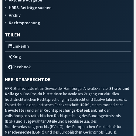
Aktuelle Ausgabe
HRRS-Beiträge suchen
Archiv
Rechtsprechung
TEILEN
LinkedIn
Xing
Facebook
HRR-STRAFRECHT.DE
HRR-Strafrecht.de ist ein Service der Hamburger Anwaltskanzlei
Strate und
Kollegen
. Das Projekt bietet einen kostenlosen Zugang zur aktuellen
höchstrichterlichen Rechtsprechung im Strafrecht und Strafverfahrensrecht.
Es besteht aus der juristischen Fachzeitschrift
HRRS
, einem monatlichen
Newsletter
und einer
Rechtsprechungs-Datenbank
mit der
vollständigen strafrechtlichen Rechtsprechung des Bundesgerichtshofs
(BGH) und ausgewählter Urteile und Beschlüsse u.a. des
Bundesverfassungsgerichts (BVerfG), des Europäischen Gerichtshofs für
Menschenrechte (EGMR) und des Europäischen Gerichtshofs (EuGH).