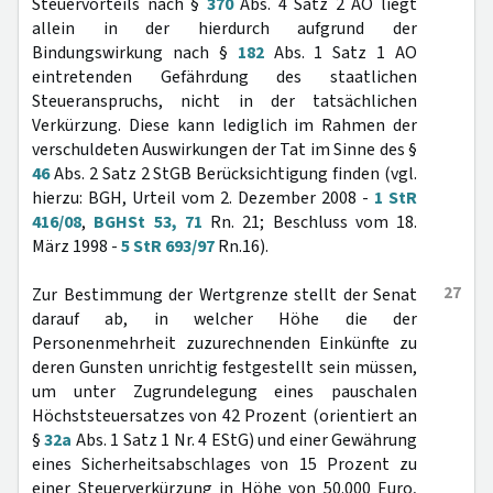
Steuervorteils nach §
370
Abs. 4 Satz 2 AO liegt
allein in der hierdurch aufgrund der
Bindungswirkung nach §
182
Abs. 1 Satz 1 AO
eintretenden Gefährdung des staatlichen
Steueranspruchs, nicht in der tatsächlichen
Verkürzung. Diese kann lediglich im Rahmen der
verschuldeten Auswirkungen der Tat im Sinne des §
46
Abs. 2 Satz 2 StGB Berücksichtigung finden (vgl.
hierzu: BGH, Urteil vom 2. Dezember 2008 -
1 StR
416/08
,
BGHSt 53, 71
Rn. 21; Beschluss vom 18.
März 1998 -
5 StR 693/97
Rn.16).
27
Zur Bestimmung der Wertgrenze stellt der Senat
darauf ab, in welcher Höhe die der
Personenmehrheit zuzurechnenden Einkünfte zu
deren Gunsten unrichtig festgestellt sein müssen,
um unter Zugrundelegung eines pauschalen
Höchststeuersatzes von 42 Prozent (orientiert an
§
32a
Abs. 1 Satz 1 Nr. 4 EStG) und einer Gewährung
eines Sicherheitsabschlages von 15 Prozent zu
einer Steuerverkürzung in Höhe von 50.000 Euro,