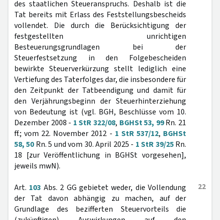
des staatlichen Steueranspruchs. Deshalb ist die
Tat bereits mit Erlass des Feststellungsbescheids
vollendet. Die durch die Berücksichtigung der
festgestellten unrichtigen
Besteuerungsgrundlagen bei der
Steuerfestsetzung in den Folgebescheiden
bewirkte Steuerverkürzung stellt lediglich eine
Vertiefung des Taterfolges dar, die insbesondere für
den Zeitpunkt der Tatbeendigung und damit für
den Verjährungsbeginn der Steuerhinterziehung
von Bedeutung ist (vgl. BGH, Beschlüsse vom 10.
Dezember 2008 -
1 StR 322/08
,
BGHSt 53, 99
Rn. 21
ff.; vom 22. November 2012 -
1 StR 537/12
,
BGHSt
58, 50
Rn. 5 und vom 30. April 2025 -
1 StR 39/25
Rn.
18 [zur Veröffentlichung in BGHSt vorgesehen],
jeweils mwN).
22
Art.
103
Abs. 2 GG gebietet weder, die Vollendung
der Tat davon abhängig zu machen, auf der
Grundlage des bezifferten Steuervorteils die