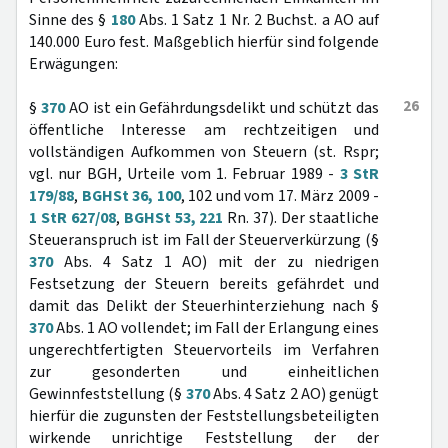
Sinne des §
180
Abs. 1 Satz 1 Nr. 2 Buchst. a AO auf
140.000 Euro fest. Maßgeblich hierfür sind folgende
Erwägungen:
26
§
370
AO ist ein Gefährdungsdelikt und schützt das
öffentliche Interesse am rechtzeitigen und
vollständigen Aufkommen von Steuern (st. Rspr;
vgl. nur BGH, Urteile vom 1. Februar 1989 -
3 StR
179/88
,
BGHSt 36, 100
, 102 und vom 17. März 2009 -
1 StR 627/08
,
BGHSt 53, 221
Rn. 37). Der staatliche
Steueranspruch ist im Fall der Steuerverkürzung (§
370
Abs. 4 Satz 1 AO) mit der zu niedrigen
Festsetzung der Steuern bereits gefährdet und
damit das Delikt der Steuerhinterziehung nach §
370
Abs. 1 AO vollendet; im Fall der Erlangung eines
ungerechtfertigten Steuervorteils im Verfahren
zur gesonderten und einheitlichen
Gewinnfeststellung (§
370
Abs. 4 Satz 2 AO) genügt
hierfür die zugunsten der Feststellungsbeteiligten
wirkende unrichtige Feststellung der der