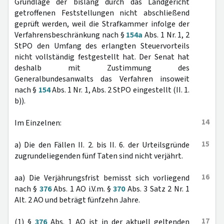
Grundlage der bislang durch das Landgericht
getroffenen Feststellungen nicht abschließend
geprüft werden, weil die Strafkammer infolge der
Verfahrensbeschränkung nach §
154a
Abs. 1 Nr. 1, 2
StPO den Umfang des erlangten Steuervorteils
nicht vollständig festgestellt hat. Der Senat hat
deshalb mit Zustimmung des
Generalbundesanwalts das Verfahren insoweit
nach §
154
Abs. 1 Nr. 1, Abs. 2 StPO eingestellt (II. 1.
b)).
14
Im Einzelnen:
15
a) Die den Fällen II. 2. bis II. 6. der Urteilsgründe
zugrundeliegenden fünf Taten sind nicht verjährt.
16
aa) Die Verjährungsfrist bemisst sich vorliegend
nach §
376
Abs. 1 AO i.V.m. §
370
Abs. 3 Satz 2 Nr. 1
Alt. 2 AO und beträgt fünfzehn Jahre.
17
(1) §
376
Abs. 1 AO ist in der aktuell geltenden