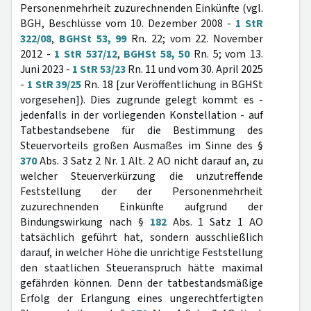
Personenmehrheit zuzurechnenden Einkünfte (vgl.
BGH, Beschlüsse vom 10. Dezember 2008 -
1 StR
322/08
,
BGHSt 53, 99
Rn. 22; vom 22. November
2012 -
1 StR 537/12
,
BGHSt 58, 50
Rn. 5; vom 13.
Juni 2023 -
1 StR 53/23
Rn. 11 und vom 30. April 2025
-
1 StR 39/25
Rn. 18 [zur Veröffentlichung in BGHSt
vorgesehen]). Dies zugrunde gelegt kommt es -
jedenfalls in der vorliegenden Konstellation - auf
Tatbestandsebene für die Bestimmung des
Steuervorteils großen Ausmaßes im Sinne des §
370
Abs. 3 Satz 2 Nr. 1 Alt. 2 AO nicht darauf an, zu
welcher Steuerverkürzung die unzutreffende
Feststellung der der Personenmehrheit
zuzurechnenden Einkünfte aufgrund der
Bindungswirkung nach §
182
Abs. 1 Satz 1 AO
tatsächlich geführt hat, sondern ausschließlich
darauf, in welcher Höhe die unrichtige Feststellung
den staatlichen Steueranspruch hätte maximal
gefährden können. Denn der tatbestandsmäßige
Erfolg der Erlangung eines ungerechtfertigten