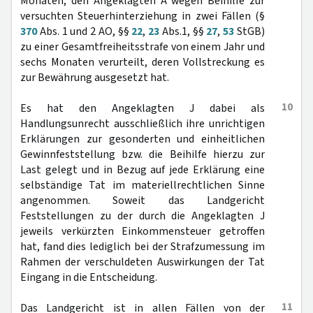
Monaten, den Angeklagten A wegen Beihilfe zur
versuchten Steuerhinterziehung in zwei Fällen (§
370
Abs. 1 und 2 AO, §§
22
,
23
Abs.1, §§
27
,
53
StGB)
zu einer Gesamtfreiheitsstrafe von einem Jahr und
sechs Monaten verurteilt, deren Vollstreckung es
zur Bewährung ausgesetzt hat.
10
Es hat den Angeklagten J dabei als
Handlungsunrecht ausschließlich ihre unrichtigen
Erklärungen zur gesonderten und einheitlichen
Gewinnfeststellung bzw. die Beihilfe hierzu zur
Last gelegt und in Bezug auf jede Erklärung eine
selbständige Tat im materiellrechtlichen Sinne
angenommen. Soweit das Landgericht
Feststellungen zu der durch die Angeklagten J
jeweils verkürzten Einkommensteuer getroffen
hat, fand dies lediglich bei der Strafzumessung im
Rahmen der verschuldeten Auswirkungen der Tat
Eingang in die Entscheidung.
11
Das Landgericht ist in allen Fällen von der