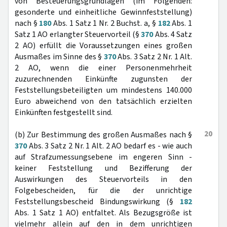
von Besteuerungsgrundlagen (im Folgenden:
gesonderte und einheitliche Gewinnfeststellung)
nach §
180
Abs. 1 Satz 1 Nr. 2 Buchst. a, §
182
Abs. 1
Satz 1 AO erlangter Steuervorteil (§
370
Abs. 4 Satz
2 AO) erfüllt die Voraussetzungen eines großen
Ausmaßes im Sinne des §
370
Abs. 3 Satz 2 Nr. 1 Alt.
2 AO, wenn die einer Personenmehrheit
zuzurechnenden Einkünfte zugunsten der
Feststellungsbeteiligten um mindestens 140.000
Euro abweichend von den tatsächlich erzielten
Einkünften festgestellt sind.
20
(b) Zur Bestimmung des großen Ausmaßes nach §
370
Abs. 3 Satz 2 Nr. 1 Alt. 2 AO bedarf es - wie auch
auf Strafzumessungsebene im engeren Sinn -
keiner Feststellung und Bezifferung der
Auswirkungen des Steuervorteils in den
Folgebescheiden, für die der unrichtige
Feststellungsbescheid Bindungswirkung (§
182
Abs. 1 Satz 1 AO) entfaltet. Als Bezugsgröße ist
vielmehr allein auf den in dem unrichtigen