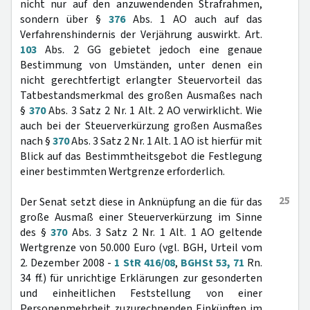
nicht nur auf den anzuwendenden Strafrahmen,
sondern über §
376
Abs. 1 AO auch auf das
Verfahrenshindernis der Verjährung auswirkt. Art.
103
Abs. 2 GG gebietet jedoch eine genaue
Bestimmung von Umständen, unter denen ein
nicht gerechtfertigt erlangter Steuervorteil das
Tatbestandsmerkmal des großen Ausmaßes nach
§
370
Abs. 3 Satz 2 Nr. 1 Alt. 2 AO verwirklicht. Wie
auch bei der Steuerverkürzung großen Ausmaßes
nach §
370
Abs. 3 Satz 2 Nr. 1 Alt. 1 AO ist hierfür mit
Blick auf das Bestimmtheitsgebot die Festlegung
einer bestimmten Wertgrenze erforderlich.
25
Der Senat setzt diese in Anknüpfung an die für das
große Ausmaß einer Steuerverkürzung im Sinne
des §
370
Abs. 3 Satz 2 Nr. 1 Alt. 1 AO geltende
Wertgrenze von 50.000 Euro (vgl. BGH, Urteil vom
2. Dezember 2008 -
1 StR 416/08
,
BGHSt 53, 71
Rn.
34 ff.) für unrichtige Erklärungen zur gesonderten
und einheitlichen Feststellung von einer
Personenmehrheit zuzurechnenden Einkünften im