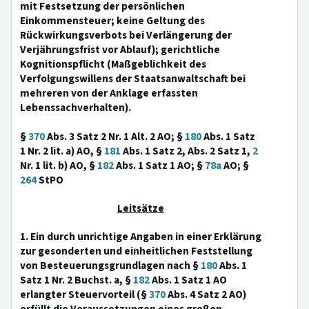
mit Festsetzung der persönlichen
Einkommensteuer; keine Geltung des
Rückwirkungsverbots bei Verlängerung der
Verjährungsfrist vor Ablauf); gerichtliche
Kognitionspflicht (Maßgeblichkeit des
Verfolgungswillens der Staatsanwaltschaft bei
mehreren von der Anklage erfassten
Lebenssachverhalten).
§
370
Abs. 3 Satz 2 Nr. 1 Alt. 2 AO; §
180
Abs. 1 Satz
1 Nr. 2 lit. a) AO, §
181
Abs. 1 Satz 2, Abs. 2 Satz 1,
2
Nr. 1 lit. b) AO, §
182
Abs. 1 Satz 1 AO; §
78a
AO; §
264
StPO
Leitsätze
1. Ein durch unrichtige Angaben in einer Erklärung
zur gesonderten und einheitlichen Feststellung
von Besteuerungsgrundlagen nach §
180
Abs. 1
Satz 1 Nr. 2 Buchst. a, §
182
Abs. 1 Satz 1 AO
erlangter Steuervorteil (§
370
Abs. 4 Satz 2 AO)