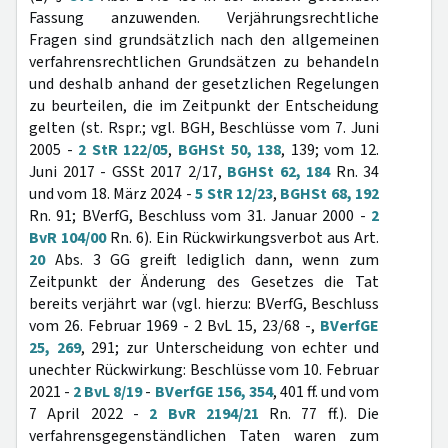
Fassung anzuwenden. Verjährungsrechtliche
Fragen sind grundsätzlich nach den allgemeinen
verfahrensrechtlichen Grundsätzen zu behandeln
und deshalb anhand der gesetzlichen Regelungen
zu beurteilen, die im Zeitpunkt der Entscheidung
gelten (st. Rspr.; vgl. BGH, Beschlüsse vom 7. Juni
2005 -
2 StR 122/05
,
BGHSt 50, 138
, 139; vom 12.
Juni 2017 - GSSt 2017 2/17,
BGHSt 62, 184
Rn. 34
und vom 18. März 2024 -
5 StR 12/23
,
BGHSt 68, 192
Rn. 91; BVerfG, Beschluss vom 31. Januar 2000 -
2
BvR 104/00
Rn. 6). Ein Rückwirkungsverbot aus Art.
20
Abs. 3 GG greift lediglich dann, wenn zum
Zeitpunkt der Änderung des Gesetzes die Tat
bereits verjährt war (vgl. hierzu: BVerfG, Beschluss
vom 26. Februar 1969 - 2 BvL 15, 23/68 -,
BVerfGE
25, 269
, 291; zur Unterscheidung von echter und
unechter Rückwirkung: Beschlüsse vom 10. Februar
2021 -
2 BvL 8/19
-
BVerfGE 156, 354
, 401 ff. und vom
7 April 2022 -
2 BvR 2194/21
Rn. 77 ff.). Die
verfahrensgegenständlichen Taten waren zum