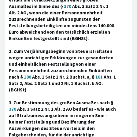
erfüllt die Voraussetzungen eines großen
Ausmaßes im Sinne des §
370
Abs. 3 Satz 2 Nr. 1
Alt. 2 AO, wenn die einer Personenmehrheit
zuzurechnenden Einkünfte zugunsten der
Feststellungsbeteiligten um mindestens 140.000
Euro abweichend von den tatsächlich erzielten
Einkünften festgestellt sind (BGHSt).
2. Zum Verjährungsbeginn von Steuerstraftaten
wegen unrichtiger Erklärungen zur gesonderten
und einheitlichen Feststellung von einer
Personenmehrheit zuzurechnenden Einkünften
nach §
180
Abs. 1 Satz 1 Nr. 2 Buchst. a, §
181
Abs. 1
Satz 2, Abs. 2 Satz 1 und 2 Nr. 1 Buchst. b AO.
(BGHSt)
3. Zur Bestimmung des großen Ausmaßes nach §
370
Abs. 3 Satz 2 Nr. 1 Alt. 2 AO bedarf es - wie auch
auf Strafzumessungsebene im engeren Sinn -
keiner Feststellung und Bezifferung der
Auswirkungen des Steuervorteils in den
Folgebescheiden, für die der unrichtige