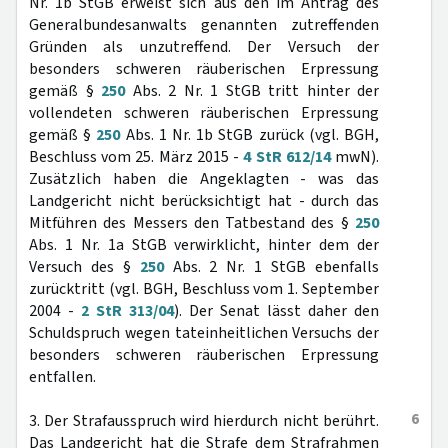
Nr. 1b StGB erweist sich aus den im Antrag des
Generalbundesanwalts genannten zutreffenden
Gründen als unzutreffend. Der Versuch der
besonders schweren räuberischen Erpressung
gemäß §
250
Abs. 2 Nr. 1 StGB tritt hinter der
vollendeten schweren räuberischen Erpressung
gemäß §
250
Abs. 1 Nr. 1b StGB zurück (vgl. BGH,
Beschluss vom 25. März 2015 -
4 StR 612/14
mwN).
Zusätzlich haben die Angeklagten - was das
Landgericht nicht berücksichtigt hat - durch das
Mitführen des Messers den Tatbestand des §
250
Abs. 1 Nr. 1a StGB verwirklicht, hinter dem der
Versuch des §
250
Abs. 2 Nr. 1 StGB ebenfalls
zurücktritt (vgl. BGH, Beschluss vom 1. September
2004 -
2 StR 313/04
). Der Senat lässt daher den
Schuldspruch wegen tateinheitlichen Versuchs der
besonders schweren räuberischen Erpressung
entfallen.
6
3. Der Strafausspruch wird hierdurch nicht berührt.
Das Landgericht hat die Strafe dem Strafrahmen