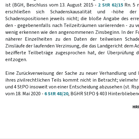
ist (BGH, Beschluss vom 13. August 2015 -
2 StR 62/15
Rn. 5 
erschließen sich Schadenskausalität und -höhe der
Schadenspositionen jeweils nicht; die bloße Angabe des err
den - gegebenenfalls nach Teilzeiträumen variierenden - zu 
wenig erkennen wie den angenommenen Zinsbeginn. In der F
näherer Einzelheiten zu den Daten der teilweisen Schade
Zinsläufe der laufenden Verzinsung, die das Landgericht dem 
bezifferte Teilbeträge zugesprochen hat, der Überprüfung d
entzogen.
Eine Zurückverweisung der Sache zu neuer Verhandlung und 
ihres zivilrechtlichen Teils kommt nicht in Betracht; vielmehr
und 4 StPO insoweit von einer Entscheidung abzusehen (st. Rspr
vom 18. Mai 2020 -
6 StR 48/20
, BGHR StPO § 403 Hinterblieben
HR