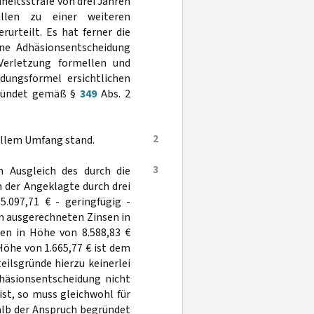
heitsstrafe von drei Jahren
len zu einer weiteren
urteilt. Es hat ferner die
ne Adhäsionsentscheidung
 Verletzung formellen und
dungsformel ersichtlichen
egründet gemäß §
349
Abs. 2
2
vollem Umfang stand.
3
m Ausgleich des durch die
 der Angeklagte durch drei
5.097,71 € - geringfügig -
on ausgerechneten Zinsen in
en in Höhe von 8.588,83 €
öhe von 1.665,77 € ist dem
eilsgründe hierzu keinerlei
häsionsentscheidung nicht
ist, so muss gleichwohl für
alb der Anspruch begründet