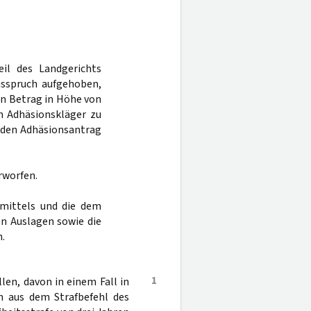
eil des Landgerichts
sspruch aufgehoben,
en Betrag in Höhe von
n Adhäsionskläger zu
r den Adhäsionsantrag
rworfen.
smittels und die dem
n Auslagen sowie die
.
1
en, davon in einem Fall in
en aus dem Strafbefehl des