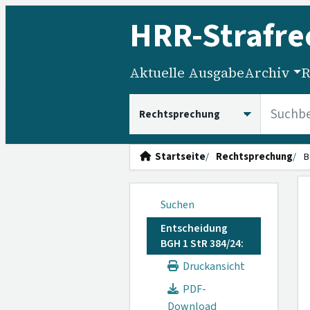
HRR
-Strafre
Aktuelle Ausgabe
Archiv
R
HRRS durchsuchen
Startseite
Rechtsprechung
B
Suchen
Entscheidung
BGH 1 StR 384/24:
Druckansicht
PDF-
Download