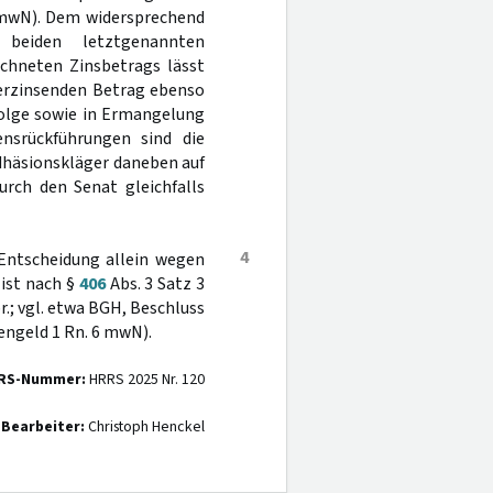
mwN). Dem widersprechend
 beiden letztgenannten
echneten Zinsbetrags lässt
verzinsenden Betrag ebenso
olge sowie in Ermangelung
nsrückführungen sind die
Adhäsionskläger daneben auf
urch den Senat gleichfalls
4
Entscheidung allein wegen
 ist nach §
406
Abs. 3 Satz 3
.; vgl. etwa BGH, Beschluss
engeld 1 Rn. 6 mwN).
RS-Nummer:
HRRS 2025 Nr. 120
Bearbeiter:
Christoph Henckel