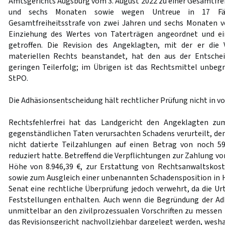
Amtsgerichts Augsburg vom 3. August 2022 zu einer Gesamtfrei
und sechs Monaten sowie wegen Untreue in 17 Fäl
Gesamtfreiheitsstrafe von zwei Jahren und sechs Monaten ver
Einziehung des Wertes von Taterträgen angeordnet und ei
getroffen. Die Revision des Angeklagten, mit der er die
materiellen Rechts beanstandet, hat den aus der Entschei
geringen Teilerfolg; im Übrigen ist das Rechtsmittel unb
StPO.
Die Adhäsionsentscheidung hält rechtlicher Prüfung nicht in 
Rechtsfehlerfrei hat das Landgericht den Angeklagten zu
gegenständlichen Taten verursachten Schadens verurteilt, den
nicht datierte Teilzahlungen auf einen Betrag von noch 59
reduziert hatte. Betreffend die Verpflichtungen zur Zahlung v
Höhe von 8.946,39 €, zur Erstattung von Rechtsanwaltskost
sowie zum Ausgleich einer unbenannten Schadensposition in H
Senat eine rechtliche Überprüfung jedoch verwehrt, da die Urt
Feststellungen enthalten. Auch wenn die Begründung der Ad
unmittelbar an den zivilprozessualen Vorschriften zu messen 
das Revisionsgericht nachvollziehbar dargelegt werden, wesh