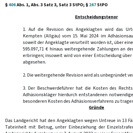
§
406
Abs. 1, Abs. 3 Satz 3, Satz 3 StPO; §
267
StPO
Entscheidungstenor
1. Auf die Revision des Angeklagten wird das Urt
Kempten (Allgäu) vom 15. Mai 2024 im Adhäsionsau
soweit der Angeklagte verurteilt worden ist, über ein
595.097,71 € hinaus weitergehende Zahlungen an de
erbringen; insoweit wird von einer Entscheidung übe
abgesehen.
2. Die weitergehende Revision wird als unbegründet ve
3. Der Beschwerdeführer hat die Kosten des Recht
Adhäsionskläger hierdurch entstandenen notwendige
besonderen Kosten des Adhäsionsverfahrens zu tragen
Gründe
Das Landgericht hat den Angeklagten wegen Untreue in 13 Fäll
Tateinheit mit Betrug, unter Einbeziehung der Einzelstraf