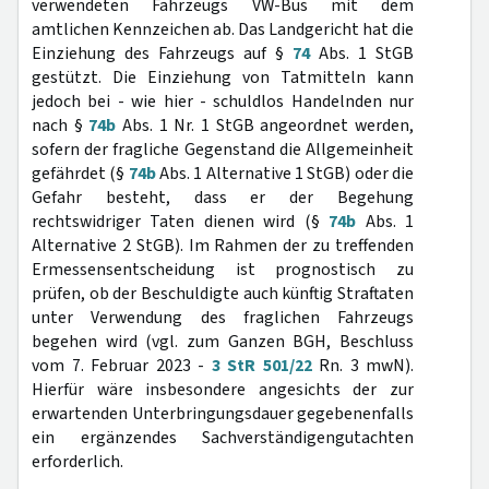
verwendeten Fahrzeugs VW-Bus mit dem
amtlichen Kennzeichen ab. Das Landgericht hat die
Einziehung des Fahrzeugs auf §
74
Abs. 1 StGB
gestützt. Die Einziehung von Tatmitteln kann
jedoch bei - wie hier - schuldlos Handelnden nur
nach §
74b
Abs. 1 Nr. 1 StGB angeordnet werden,
sofern der fragliche Gegenstand die Allgemeinheit
gefährdet (§
74b
Abs. 1 Alternative 1 StGB) oder die
Gefahr besteht, dass er der Begehung
rechtswidriger Taten dienen wird (§
74b
Abs. 1
Alternative 2 StGB). Im Rahmen der zu treffenden
Ermessensentscheidung ist prognostisch zu
prüfen, ob der Beschuldigte auch künftig Straftaten
unter Verwendung des fraglichen Fahrzeugs
begehen wird (vgl. zum Ganzen BGH, Beschluss
vom 7. Februar 2023 -
3 StR 501/22
Rn. 3 mwN).
Hierfür wäre insbesondere angesichts der zur
erwartenden Unterbringungsdauer gegebenenfalls
ein ergänzendes Sachverständigengutachten
erforderlich.