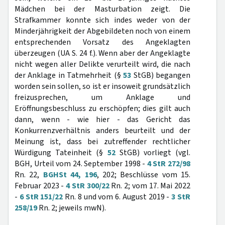
Mädchen bei der Masturbation zeigt. Die
Strafkammer konnte sich indes weder von der
Minderjährigkeit der Abgebildeten noch von einem
entsprechenden Vorsatz des Angeklagten
überzeugen (UA S. 24 f.). Wenn aber der Angeklagte
nicht wegen aller Delikte verurteilt wird, die nach
der Anklage in Tatmehrheit (§
53
StGB) begangen
worden sein sollen, so ist er insoweit grundsätzlich
freizusprechen, um Anklage und
Eröffnungsbeschluss zu erschöpfen; dies gilt auch
dann, wenn - wie hier - das Gericht das
Konkurrenzverhältnis anders beurteilt und der
Meinung ist, dass bei zutreffender rechtlicher
Würdigung Tateinheit (§
52
StGB) vorliegt (vgl.
BGH, Urteil vom 24. September 1998 -
4 StR 272/98
Rn. 22,
BGHSt 44, 196
, 202; Beschlüsse vom 15.
Februar 2023 -
4 StR 300/22
Rn. 2; vom 17. Mai 2022
-
6 StR 151/22
Rn. 8 und vom 6. August 2019 -
3 StR
258/19
Rn. 2; jeweils mwN).