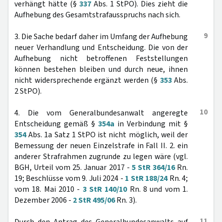
verhängt hätte (§
337
Abs. 1 StPO). Dies zieht die
Aufhebung des Gesamtstrafausspruchs nach sich.
9
3. Die Sache bedarf daher im Umfang der Aufhebung
neuer Verhandlung und Entscheidung. Die von der
Aufhebung nicht betroffenen Feststellungen
können bestehen bleiben und durch neue, ihnen
nicht widersprechende ergänzt werden (§
353
Abs.
2 StPO).
10
4. Die vom Generalbundesanwalt angeregte
Entscheidung gemäß §
354a
in Verbindung mit §
354
Abs. 1a Satz 1 StPO ist nicht möglich, weil der
Bemessung der neuen Einzelstrafe in Fall II. 2. ein
anderer Strafrahmen zugrunde zu legen wäre (vgl.
BGH, Urteil vom 25. Januar 2017 -
5 StR 364/16
Rn.
19; Beschlüsse vom 9. Juli 2024 -
1 StR 188/24
Rn. 4;
vom 18. Mai 2010 -
3 StR 140/10
Rn. 8 und vom 1.
Dezember 2006 -
2 StR 495/06
Rn. 3).
11