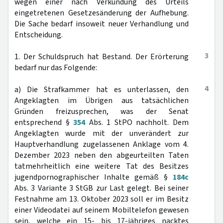
wegen einer nach Verkündung des Urteils
eingetretenen Gesetzesänderung der Aufhebung.
Die Sache bedarf insoweit neuer Verhandlung und
Entscheidung.
3
1. Der Schuldspruch hat Bestand. Der Erörterung
bedarf nur das Folgende:
4
a) Die Strafkammer hat es unterlassen, den
Angeklagten im Übrigen aus tatsächlichen
Gründen freizusprechen, was der Senat
entsprechend §
354
Abs. 1 StPO nachholt. Dem
Angeklagten wurde mit der unverändert zur
Hauptverhandlung zugelassenen Anklage vom 4.
Dezember 2023 neben den abgeurteilten Taten
tatmehrheitlich eine weitere Tat des Besitzes
jugendpornographischer Inhalte gemäß §
184c
Abs. 3 Variante 3 StGB zur Last gelegt. Bei seiner
Festnahme am 13. Oktober 2023 soll er im Besitz
einer Videodatei auf seinem Mobiltelefon gewesen
sein, welche ein 15- bis 17-jähriges nacktes