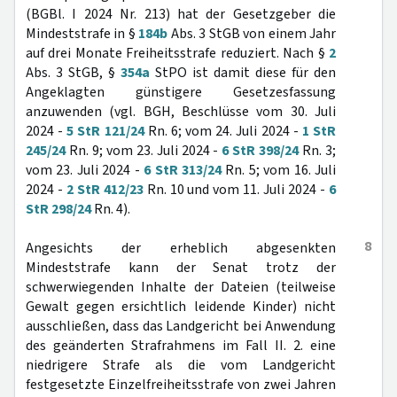
(BGBl. I 2024 Nr. 213) hat der Gesetzgeber die
Mindeststrafe in §
184b
Abs. 3 StGB von einem Jahr
auf drei Monate Freiheitsstrafe reduziert. Nach §
2
Abs. 3 StGB, §
354a
StPO ist damit diese für den
Angeklagten günstigere Gesetzesfassung
anzuwenden (vgl. BGH, Beschlüsse vom 30. Juli
2024 -
5 StR 121/24
Rn. 6; vom 24. Juli 2024 -
1 StR
245/24
Rn. 9; vom 23. Juli 2024 -
6 StR 398/24
Rn. 3;
vom 23. Juli 2024 -
6 StR 313/24
Rn. 5; vom 16. Juli
2024 -
2 StR 412/23
Rn. 10 und vom 11. Juli 2024 -
6
StR 298/24
Rn. 4).
8
Angesichts der erheblich abgesenkten
Mindeststrafe kann der Senat trotz der
schwerwiegenden Inhalte der Dateien (teilweise
Gewalt gegen ersichtlich leidende Kinder) nicht
ausschließen, dass das Landgericht bei Anwendung
des geänderten Strafrahmens im Fall II. 2. eine
niedrigere Strafe als die vom Landgericht
festgesetzte Einzelfreiheitsstrafe von zwei Jahren