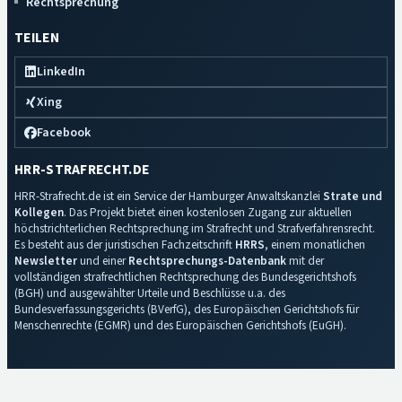
Rechtsprechung
TEILEN
LinkedIn
Xing
Facebook
HRR-STRAFRECHT.DE
HRR-Strafrecht.de ist ein Service der Hamburger Anwaltskanzlei
Strate und
Kollegen
. Das Projekt bietet einen kostenlosen Zugang zur aktuellen
höchstrichterlichen Rechtsprechung im Strafrecht und Strafverfahrensrecht.
Es besteht aus der juristischen Fachzeitschrift
HRRS
, einem monatlichen
Newsletter
und einer
Rechtsprechungs-Datenbank
mit der
vollständigen strafrechtlichen Rechtsprechung des Bundesgerichtshofs
(BGH) und ausgewählter Urteile und Beschlüsse u.a. des
Bundesverfassungsgerichts (BVerfG), des Europäischen Gerichtshofs für
Menschenrechte (EGMR) und des Europäischen Gerichtshofs (EuGH).
Impressum
·
Datenschutz