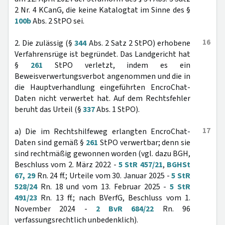
2 Nr. 4 KCanG, die keine Katalogtat im Sinne des §
100b
Abs. 2 StPO sei.
16
2. Die zulässig (§
344
Abs. 2 Satz 2 StPO) erhobene
Verfahrensrüge ist begründet. Das Landgericht hat
§
261
StPO verletzt, indem es ein
Beweisverwertungsverbot angenommen und die in
die Hauptverhandlung eingeführten EncroChat-
Daten nicht verwertet hat. Auf dem Rechtsfehler
beruht das Urteil (§
337
Abs. 1 StPO).
17
a) Die im Rechtshilfeweg erlangten EncroChat-
Daten sind gemäß §
261
StPO verwertbar; denn sie
sind rechtmäßig gewonnen worden (vgl. dazu BGH,
Beschluss vom 2. März 2022 -
5 StR 457/21
,
BGHSt
67, 29
Rn. 24 ff.; Urteile vom 30. Januar 2025 -
5 StR
528/24
Rn. 18 und vom 13. Februar 2025 -
5 StR
491/23
Rn. 13 ff.; nach BVerfG, Beschluss vom 1.
November 2024 -
2 BvR 684/22
Rn. 96
verfassungsrechtlich unbedenklich).