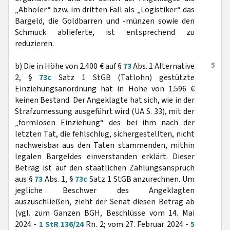
„Abholer“ bzw. im dritten Fall als „Logistiker“ das
Bargeld, die Goldbarren und -münzen sowie den
Schmuck ablieferte, ist entsprechend zu
reduzieren.
5
b) Die in Höhe von 2.400 € auf §
73
Abs. 1 Alternative
2, §
73c
Satz 1 StGB (Tatlohn) gestützte
Einziehungsanordnung hat in Höhe von 1.596 €
keinen Bestand. Der Angeklagte hat sich, wie in der
Strafzumessung ausgeführt wird (UA S. 33), mit der
„formlosen Einziehung“ des bei ihm nach der
letzten Tat, die fehlschlug, sichergestellten, nicht
nachweisbar aus den Taten stammenden, mithin
legalen Bargeldes einverstanden erklärt. Dieser
Betrag ist auf den staatlichen Zahlungsanspruch
aus §
73
Abs. 1, §
73c
Satz 1 StGB anzurechnen. Um
jegliche Beschwer des Angeklagten
auszuschließen, zieht der Senat diesen Betrag ab
(vgl. zum Ganzen BGH, Beschlüsse vom 14. Mai
2024 -
1 StR 136/24
Rn. 2; vom 27. Februar 2024 -
5