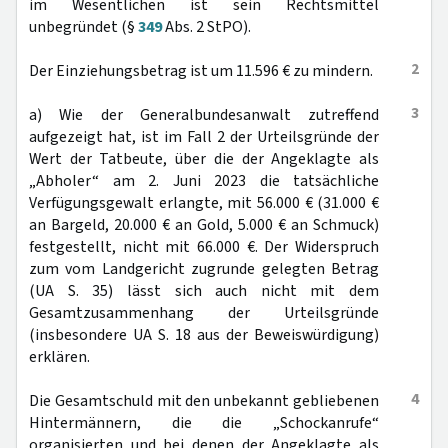
im Wesentlichen ist sein Rechtsmittel
unbegründet (§
349
Abs. 2 StPO).
2
Der Einziehungsbetrag ist um 11.596 € zu mindern.
3
a) Wie der Generalbundesanwalt zutreffend
aufgezeigt hat, ist im Fall 2 der Urteilsgründe der
Wert der Tatbeute, über die der Angeklagte als
„Abholer“ am 2. Juni 2023 die tatsächliche
Verfügungsgewalt erlangte, mit 56.000 € (31.000 €
an Bargeld, 20.000 € an Gold, 5.000 € an Schmuck)
festgestellt, nicht mit 66.000 €. Der Widerspruch
zum vom Landgericht zugrunde gelegten Betrag
(UA S. 35) lässt sich auch nicht mit dem
Gesamtzusammenhang der Urteilsgründe
(insbesondere UA S. 18 aus der Beweiswürdigung)
erklären.
4
Die Gesamtschuld mit den unbekannt gebliebenen
Hintermännern, die die „Schockanrufe“
organisierten und bei denen der Angeklagte als