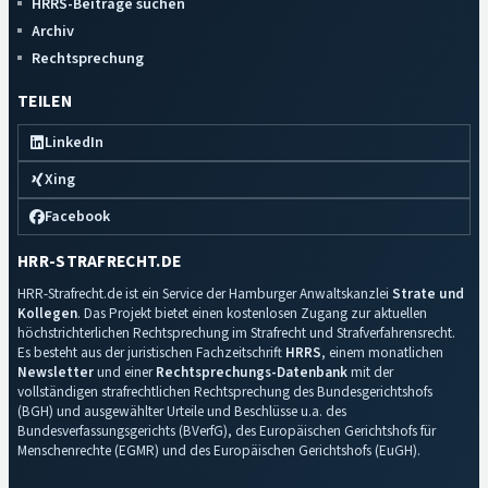
HRRS-Beiträge suchen
Archiv
Rechtsprechung
TEILEN
LinkedIn
Xing
Facebook
HRR-STRAFRECHT.DE
HRR-Strafrecht.de ist ein Service der Hamburger Anwaltskanzlei
Strate und
Kollegen
. Das Projekt bietet einen kostenlosen Zugang zur aktuellen
höchstrichterlichen Rechtsprechung im Strafrecht und Strafverfahrensrecht.
Es besteht aus der juristischen Fachzeitschrift
HRRS
, einem monatlichen
Newsletter
und einer
Rechtsprechungs-Datenbank
mit der
vollständigen strafrechtlichen Rechtsprechung des Bundesgerichtshofs
(BGH) und ausgewählter Urteile und Beschlüsse u.a. des
Bundesverfassungsgerichts (BVerfG), des Europäischen Gerichtshofs für
Menschenrechte (EGMR) und des Europäischen Gerichtshofs (EuGH).