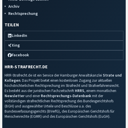
Archiv
Rechtsprechung
TEILEN
LinkedIn
Xing
Facebook
HRR-STRAFRECHT.DE
HRR-Strafrecht.de ist ein Service der Hamburger Anwaltskanzlei
Strate und
Kollegen
. Das Projekt bietet einen kostenlosen Zugang zur aktuellen
höchstrichterlichen Rechtsprechung im Strafrecht und Strafverfahrensrecht.
Es besteht aus der juristischen Fachzeitschrift
HRRS
, einem monatlichen
Newsletter
und einer
Rechtsprechungs-Datenbank
mit der
vollständigen strafrechtlichen Rechtsprechung des Bundesgerichtshofs
(BGH) und ausgewählter Urteile und Beschlüsse u.a. des
Bundesverfassungsgerichts (BVerfG), des Europäischen Gerichtshofs für
Menschenrechte (EGMR) und des Europäischen Gerichtshofs (EuGH).