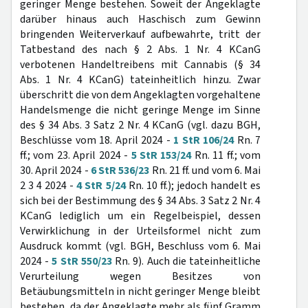
geringer Menge bestehen. Soweit der Angeklagte
darüber hinaus auch Haschisch zum Gewinn
bringenden Weiterverkauf aufbewahrte, tritt der
Tatbestand des nach § 2 Abs. 1 Nr. 4 KCanG
verbotenen Handeltreibens mit Cannabis (§ 34
Abs. 1 Nr. 4 KCanG) tateinheitlich hinzu. Zwar
überschritt die von dem Angeklagten vorgehaltene
Handelsmenge die nicht geringe Menge im Sinne
des § 34 Abs. 3 Satz 2 Nr. 4 KCanG (vgl. dazu BGH,
Beschlüsse vom 18. April 2024 -
1 StR 106/24
Rn. 7
ff.; vom 23. April 2024 -
5 StR 153/24
Rn. 11 ff.; vom
30. April 2024 -
6 StR 536/23
Rn. 21 ff. und vom 6. Mai
2 3 4 2024 -
4 StR 5/24
Rn. 10 ff.); jedoch handelt es
sich bei der Bestimmung des § 34 Abs. 3 Satz 2 Nr. 4
KCanG lediglich um ein Regelbeispiel, dessen
Verwirklichung in der Urteilsformel nicht zum
Ausdruck kommt (vgl. BGH, Beschluss vom 6. Mai
2024 -
5 StR 550/23
Rn. 9). Auch die tateinheitliche
Verurteilung wegen Besitzes von
Betäubungsmitteln in nicht geringer Menge bleibt
bestehen, da der Angeklagte mehr als fünf Gramm