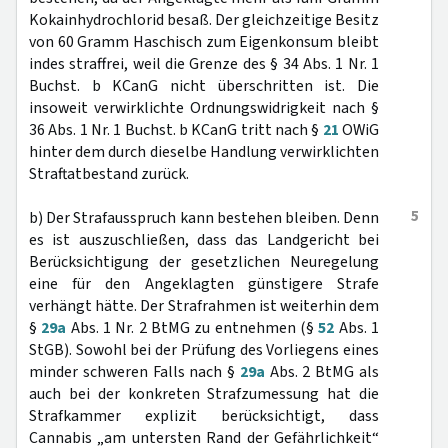
Kokainhydrochlorid besaß. Der gleichzeitige Besitz
von 60 Gramm Haschisch zum Eigenkonsum bleibt
indes straffrei, weil die Grenze des § 34 Abs. 1 Nr. 1
Buchst. b KCanG nicht überschritten ist. Die
insoweit verwirklichte Ordnungswidrigkeit nach §
36 Abs. 1 Nr. 1 Buchst. b KCanG tritt nach §
21
OWiG
hinter dem durch dieselbe Handlung verwirklichten
Straftatbestand zurück.
5
b) Der Strafausspruch kann bestehen bleiben. Denn
es ist auszuschließen, dass das Landgericht bei
Berücksichtigung der gesetzlichen Neuregelung
eine für den Angeklagten günstigere Strafe
verhängt hätte. Der Strafrahmen ist weiterhin dem
§
29a
Abs. 1 Nr. 2 BtMG zu entnehmen (§
52
Abs. 1
StGB). Sowohl bei der Prüfung des Vorliegens eines
minder schweren Falls nach §
29a
Abs. 2 BtMG als
auch bei der konkreten Strafzumessung hat die
Strafkammer explizit berücksichtigt, dass
Cannabis „am untersten Rand der Gefährlichkeit“