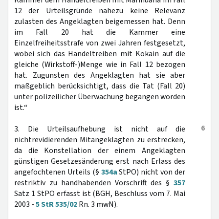
Kammer dem Handeltreiben mit Marihuana im Fall
12 der Urteilsgründe nahezu keine Relevanz
zulasten des Angeklagten beigemessen hat. Denn
im Fall 20 hat die Kammer eine
Einzelfreiheitsstrafe von zwei Jahren festgesetzt,
wobei sich das Handeltreiben mit Kokain auf die
gleiche (Wirkstoff-)Menge wie in Fall 12 bezogen
hat. Zugunsten des Angeklagten hat sie aber
maßgeblich berücksichtigt, dass die Tat (Fall 20)
unter polizeilicher Überwachung begangen worden
ist.“
6
3. Die Urteilsaufhebung ist nicht auf die
nichtrevidierenden Mitangeklagten zu erstrecken,
da die Konstellation der einem Angeklagten
günstigen Gesetzesänderung erst nach Erlass des
angefochtenen Urteils (§
354a
StPO) nicht von der
restriktiv zu handhabenden Vorschrift des §
357
Satz 1 StPO erfasst ist (BGH, Beschluss vom 7. Mai
2003 -
5 StR 535/02
Rn. 3 mwN).