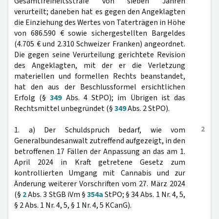
Gesamtfreiheitsstrafe von sieben Jahren
verurteilt; daneben hat es gegen den Angeklagten
die Einziehung des Wertes von Taterträgen in Höhe
von 686.590 € sowie sichergestellten Bargeldes
(4.705 € und 2.310 Schweizer Franken) angeordnet.
Die gegen seine Verurteilung gerichtete Revision
des Angeklagten, mit der er die Verletzung
materiellen und formellen Rechts beanstandet,
hat den aus der Beschlussformel ersichtlichen
Erfolg (§
349
Abs. 4 StPO); im Übrigen ist das
Rechtsmittel unbegründet (§
349
Abs. 2 StPO).
2
1. a) Der Schuldspruch bedarf, wie vom
Generalbundesanwalt zutreffend aufgezeigt, in den
betroffenen 17 Fällen der Anpassung an das am 1.
April 2024 in Kraft getretene Gesetz zum
kontrollierten Umgang mit Cannabis und zur
Änderung weiterer Vorschriften vom 27. März 2024
(§
2
Abs. 3 StGB iVm §
354a
StPO; § 34 Abs. 1 Nr. 4, 5,
§ 2 Abs. 1 Nr. 4, 5, § 1 Nr. 4, 5 KCanG).