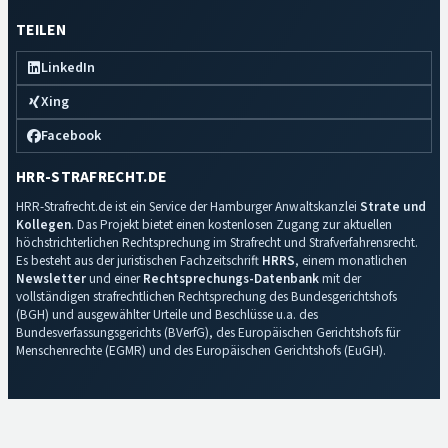
TEILEN
LinkedIn
Xing
Facebook
HRR-STRAFRECHT.DE
HRR-Strafrecht.de ist ein Service der Hamburger Anwaltskanzlei
Strate und
Kollegen
. Das Projekt bietet einen kostenlosen Zugang zur aktuellen
höchstrichterlichen Rechtsprechung im Strafrecht und Strafverfahrensrecht.
Es besteht aus der juristischen Fachzeitschrift
HRRS
, einem monatlichen
Newsletter
und einer
Rechtsprechungs-Datenbank
mit der
vollständigen strafrechtlichen Rechtsprechung des Bundesgerichtshofs
(BGH) und ausgewählter Urteile und Beschlüsse u.a. des
Bundesverfassungsgerichts (BVerfG), des Europäischen Gerichtshofs für
Menschenrechte (EGMR) und des Europäischen Gerichtshofs (EuGH).
Impressum
·
Datenschutz