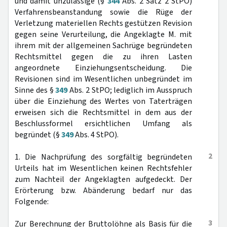
und damit unzulässige (§
344
Abs. 2 Satz 2 StPO)
Verfahrensbeanstandung sowie die Rüge der
Verletzung materiellen Rechts gestützen Revision
gegen seine Verurteilung, die Angeklagte M. mit
ihrem mit der allgemeinen Sachrüge begründeten
Rechtsmittel gegen die zu ihren Lasten
angeordnete Einziehungsentscheidung. Die
Revisionen sind im Wesentlichen unbegründet im
Sinne des §
349
Abs. 2 StPO; lediglich im Ausspruch
über die Einziehung des Wertes von Taterträgen
erweisen sich die Rechtsmittel in dem aus der
Beschlussformel ersichtlichen Umfang als
begründet (§
349
Abs. 4 StPO).
2
1. Die Nachprüfung des sorgfältig begründeten
Urteils hat im Wesentlichen keinen Rechtsfehler
zum Nachteil der Angeklagten aufgedeckt. Der
Erörterung bzw. Abänderung bedarf nur das
Folgende:
3
Zur Berechnung der Bruttolöhne als Basis für die