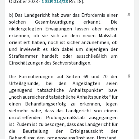
Oktober 2023 -
1 StR 214/23
Rn. 18).
5
b) Das Landgericht hat zwar das Erfordernis einer
solchen Gesamtwürdigung erkannt. Die
niedergelegten Erwägungen lassen aber weder
erkennen, ob sie sich an dem neuen Maßstab
orientiert haben, noch ist sicher anzunehmen, ob
und inwieweit es sich dabei um diejenigen der
Strafkammer handelt oder ausschließlich um
Einschätzungen des Sachverständigen.
6
Die Formulierungen auf Seiten 69 und 70 der
Urteilsgründe, bei den Angeklagten seien
„genügend tatsächliche Anhaltspunkte“ bzw.
„noch ausreichend tatsächliche Anhaltspunkte“ für
einen Behandlungserfolg zu erkennen, legen
vielmehr nahe, dass das Landgericht von einem
unzutreffenden Prüfungsmaßstab ausgegangen
ist. Zudem ist zu besorgen, dass das Landgericht für
die Beurteilung der Erfolgsaussicht der
Behandlung den prognoseungünstigen Umstand,