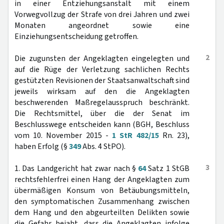
in einer Entziehungsanstalt mit einem
Vorwegvollzug der Strafe von drei Jahren und zwei
Monaten angeordnet sowie eine
Einziehungsentscheidung getroffen.
2
Die zugunsten der Angeklagten eingelegten und
auf die Rüge der Verletzung sachlichen Rechts
gestützten Revisionen der Staatsanwaltschaft sind
jeweils wirksam auf den die Angeklagten
beschwerenden Maßregelausspruch beschränkt.
Die Rechtsmittel, über die der Senat im
Beschlusswege entscheiden kann (BGH, Beschluss
vom 10. November 2015 -
1 StR 482/15
Rn. 23),
haben Erfolg (§
349
Abs. 4 StPO).
3
1. Das Landgericht hat zwar nach §
64
Satz 1 StGB
rechtsfehlerfrei einen Hang der Angeklagten zum
übermäßigen Konsum von Betäubungsmitteln,
den symptomatischen Zusammenhang zwischen
dem Hang und den abgeurteilten Delikten sowie
die Gefahr bejaht, dass die Angeklagten infolge