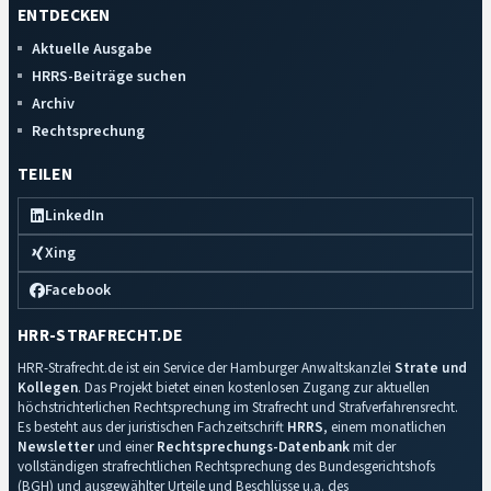
ENTDECKEN
Aktuelle Ausgabe
HRRS-Beiträge suchen
Archiv
Rechtsprechung
TEILEN
LinkedIn
Xing
Facebook
HRR-STRAFRECHT.DE
HRR-Strafrecht.de ist ein Service der Hamburger Anwaltskanzlei
Strate und
Kollegen
. Das Projekt bietet einen kostenlosen Zugang zur aktuellen
höchstrichterlichen Rechtsprechung im Strafrecht und Strafverfahrensrecht.
Es besteht aus der juristischen Fachzeitschrift
HRRS
, einem monatlichen
Newsletter
und einer
Rechtsprechungs-Datenbank
mit der
vollständigen strafrechtlichen Rechtsprechung des Bundesgerichtshofs
(BGH) und ausgewählter Urteile und Beschlüsse u.a. des