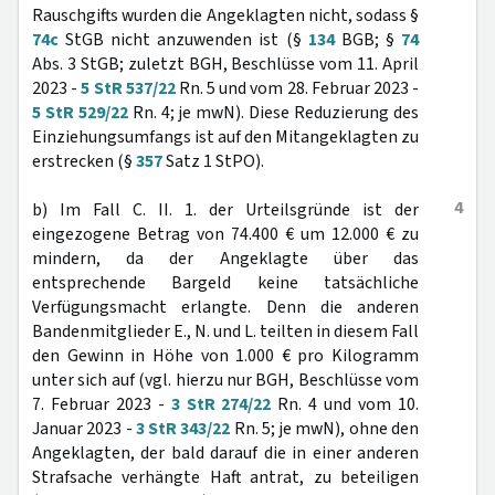
Rauschgifts wurden die Angeklagten nicht, sodass §
74c
StGB nicht anzuwenden ist (§
134
BGB; §
74
Abs. 3 StGB; zuletzt BGH, Beschlüsse vom 11. April
2023 -
5 StR 537/22
Rn. 5 und vom 28. Februar 2023 -
5 StR 529/22
Rn. 4; je mwN). Diese Reduzierung des
Einziehungsumfangs ist auf den Mitangeklagten zu
erstrecken (§
357
Satz 1 StPO).
4
b) Im Fall C. II. 1. der Urteilsgründe ist der
eingezogene Betrag von 74.400 € um 12.000 € zu
mindern, da der Angeklagte über das
entsprechende Bargeld keine tatsächliche
Verfügungsmacht erlangte. Denn die anderen
Bandenmitglieder E., N. und L. teilten in diesem Fall
den Gewinn in Höhe von 1.000 € pro Kilogramm
unter sich auf (vgl. hierzu nur BGH, Beschlüsse vom
7. Februar 2023 -
3 StR 274/22
Rn. 4 und vom 10.
Januar 2023 -
3 StR 343/22
Rn. 5; je mwN), ohne den
Angeklagten, der bald darauf die in einer anderen
Strafsache verhängte Haft antrat, zu beteiligen