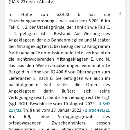
(UA S. 23 erster Absatz).
5
In Höhe von 62.400 € hat die
Einziehungsanordnung - wie auch von 6.200 € im
Fall C. I. 2. der Urteilsgründe, der ähnlich wie Fall C.
I. 1. gelagert ist - Bestand. Auf Weisung des
Angeklagten, der als Bandenmitglied und Mittäter
den Mitangeklagten L. bei Bezug der 12 Kilogramm
Marihuana auf Kommission anleitete, verbrachten
die nichtrevidierenden Mitangeklagten E. und N.
das aus den Weiterveräußerungen vereinnahmte
Bargeld in Höhe von 62.400 € von Oberbayern zum
Lieferanten S. nach B. Sie befolgten wie auch im
nachfolgenden Fall strikt die Order des
Angeklagten; darin äußert sich seine
Verfügungsgewalt, die die Einziehung rechtfertigt
(vgl. BGH, Beschlüsse vom 10. August 2023 -
3 StR
217/22
Rn. 8 und vom 13. Januar 2022 -
1 StR 481/21
Rn. 6-9; eine Verfügungsgewalt des
ortsabwesenden Zwischenhehlers, dessen
Anweisungen in einer abgekürzten Lieferung