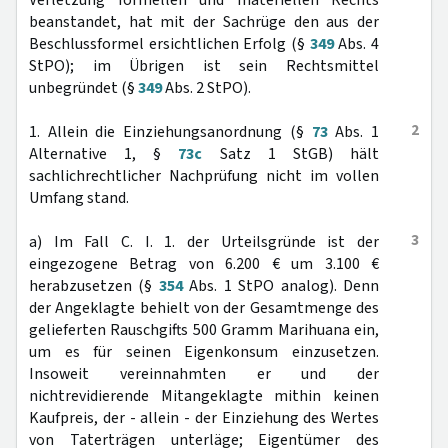
Verletzung formellen und materiellen Rechts
beanstandet, hat mit der Sachrüge den aus der
Beschlussformel ersichtlichen Erfolg (§
349
Abs. 4
StPO); im Übrigen ist sein Rechtsmittel
unbegründet (§
349
Abs. 2 StPO).
2
1. Allein die Einziehungsanordnung (§
73
Abs. 1
Alternative 1, §
73c
Satz 1 StGB) hält
sachlichrechtlicher Nachprüfung nicht im vollen
Umfang stand.
3
a) Im Fall C. I. 1. der Urteilsgründe ist der
eingezogene Betrag von 6.200 € um 3.100 €
herabzusetzen (§
354
Abs. 1 StPO analog). Denn
der Angeklagte behielt von der Gesamtmenge des
gelieferten Rauschgifts 500 Gramm Marihuana ein,
um es für seinen Eigenkonsum einzusetzen.
Insoweit vereinnahmten er und der
nichtrevidierende Mitangeklagte mithin keinen
Kaufpreis, der - allein - der Einziehung des Wertes
von Taterträgen unterläge; Eigentümer des