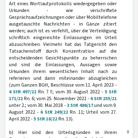
Art eines Wortlautprotokolls wiedergegeben oder
Urkunden - wie verschriftete
Gesprächsaufzeichnungen oder über Mobiltelefone
ausgetauschte Nachrichten - in Gänze zitiert
werden; auch ist es verfehlt, über die Verteidigung
schriftlich eingereichte Einlassungen im Urteil
abzuschreiben. Vielmehr hat das Tatgericht den
Tatsachenstoff durch Konzentration auf die
entscheidenden Gesichtspunkte zu beherrschen
und sind die Einlassungen, Aussagen sowie
Urkunden ihrem wesentlichen Inhalt nach zu
referieren und dann miteinander abzugleichen
(zum Ganzen BGH, Beschlüsse vom 11. April 2023 -
4 StR 497/22
Rn. 7 f.; vom 30. August 2022 -
5 StR
171/22
Rn. 6; vom 25. November 2021 -
4 StR 255/21
unter 2.; vom 30. Mai 2018 -
3 StR 486/17
und vom 9.
August 2022 -
6 StR 249/22
Rn. 11; Urteil vom 27.
April 2022 -
5 StR 18/22
Rn. 13).
8
b) Hier sind den Urteilsgründen in ihrem