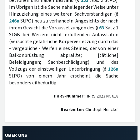
betroffen und haben Bestand (§
353
Abs. 2 StPO).
Im Übrigen ist die Sache naheliegender Weise unter
Hinzuziehung eines weiteren Sachverständigen (§
246a
StPO) neu zu verhandeln. Angesichts der nach
ihrem Gewicht die Voraussetzungen des §
63
Satz 1
StGB bei Weitem nicht erfüllenden Anlasstaten
(versuchte gefährliche Körperverletzung durch das
- vergebliche - Werfen eines Steines, der von einer
Balkonbrüstung abprallte; [tätliche]
Beleidigungen; Sachbeschädigung) und des
Vollzugs der einstweiligen Unterbringung (§
126a
StPO) von einem Jahr erscheint die Sache
besonders eilbedürftig.
HRRS-Nummer:
HRRS 2023 Nr. 618
Bearbeiter:
Christoph Henckel
ÜBER UNS