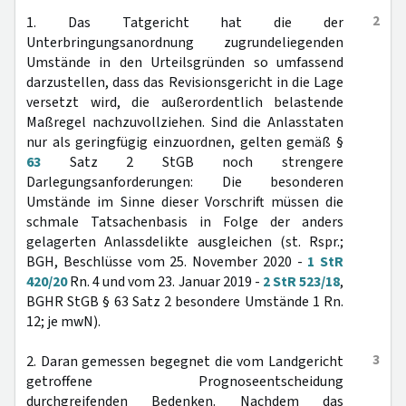
2
1. Das Tatgericht hat die der
Unterbringungsanordnung zugrundeliegenden
Umstände in den Urteilsgründen so umfassend
darzustellen, dass das Revisionsgericht in die Lage
versetzt wird, die außerordentlich belastende
Maßregel nachzuvollziehen. Sind die Anlasstaten
nur als geringfügig einzuordnen, gelten gemäß §
63
Satz 2 StGB noch strengere
Darlegungsanforderungen: Die besonderen
Umstände im Sinne dieser Vorschrift müssen die
schmale Tatsachenbasis in Folge der anders
gelagerten Anlassdelikte ausgleichen (st. Rspr.;
BGH, Beschlüsse vom 25. November 2020 -
1 StR
420/20
Rn. 4 und vom 23. Januar 2019 -
2 StR 523/18
,
BGHR StGB § 63 Satz 2 besondere Umstände 1 Rn.
12; je mwN).
3
2. Daran gemessen begegnet die vom Landgericht
getroffene Prognoseentscheidung
durchgreifenden Bedenken. Nachdem das