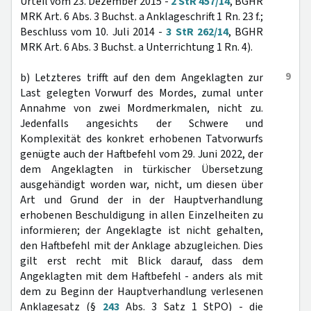
Urteil vom 23. Dezember 2015 -
2 StR 457/14
, BGHR
MRK Art. 6 Abs. 3 Buchst. a Anklageschrift 1 Rn. 23 f.;
Beschluss vom 10. Juli 2014 -
3 StR 262/14
, BGHR
MRK Art. 6 Abs. 3 Buchst. a Unterrichtung 1 Rn. 4).
9
b) Letzteres trifft auf den dem Angeklagten zur
Last gelegten Vorwurf des Mordes, zumal unter
Annahme von zwei Mordmerkmalen, nicht zu.
Jedenfalls angesichts der Schwere und
Komplexität des konkret erhobenen Tatvorwurfs
genügte auch der Haftbefehl vom 29. Juni 2022, der
dem Angeklagten in türkischer Übersetzung
ausgehändigt worden war, nicht, um diesen über
Art und Grund der in der Hauptverhandlung
erhobenen Beschuldigung in allen Einzelheiten zu
informieren; der Angeklagte ist nicht gehalten,
den Haftbefehl mit der Anklage abzugleichen. Dies
gilt erst recht mit Blick darauf, dass dem
Angeklagten mit dem Haftbefehl - anders als mit
dem zu Beginn der Hauptverhandlung verlesenen
Anklagesatz (§
243
Abs. 3 Satz 1 StPO) - die