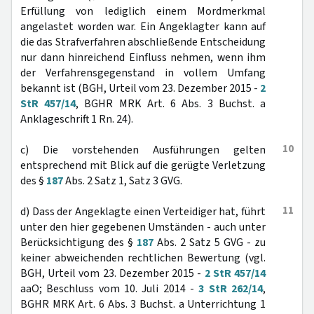
Erfüllung von lediglich einem Mordmerkmal
angelastet worden war. Ein Angeklagter kann auf
die das Strafverfahren abschließende Entscheidung
nur dann hinreichend Einfluss nehmen, wenn ihm
der Verfahrensgegenstand in vollem Umfang
bekannt ist (BGH, Urteil vom 23. Dezember 2015 -
2
StR 457/14
, BGHR MRK Art. 6 Abs. 3 Buchst. a
Anklageschrift 1 Rn. 24).
10
c) Die vorstehenden Ausführungen gelten
entsprechend mit Blick auf die gerügte Verletzung
des §
187
Abs. 2 Satz 1, Satz 3 GVG.
11
d) Dass der Angeklagte einen Verteidiger hat, führt
unter den hier gegebenen Umständen - auch unter
Berücksichtigung des §
187
Abs. 2 Satz 5 GVG - zu
keiner abweichenden rechtlichen Bewertung (vgl.
BGH, Urteil vom 23. Dezember 2015 -
2 StR 457/14
aaO; Beschluss vom 10. Juli 2014 -
3 StR 262/14
,
BGHR MRK Art. 6 Abs. 3 Buchst. a Unterrichtung 1