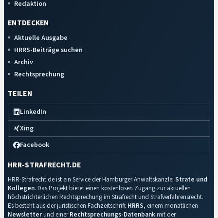
Redaktion
ENTDECKEN
Aktuelle Ausgabe
HRRS-Beiträge suchen
Archiv
Rechtsprechung
TEILEN
LinkedIn
Xing
Facebook
HRR-STRAFRECHT.DE
HRR-Strafrecht.de ist ein Service der Hamburger Anwaltskanzlei
Strate und
Kollegen
. Das Projekt bietet einen kostenlosen Zugang zur aktuellen
höchstrichterlichen Rechtsprechung im Strafrecht und Strafverfahrensrecht.
Es besteht aus der juristischen Fachzeitschrift
HRRS
, einem monatlichen
Newsletter
und einer
Rechtsprechungs-Datenbank
mit der