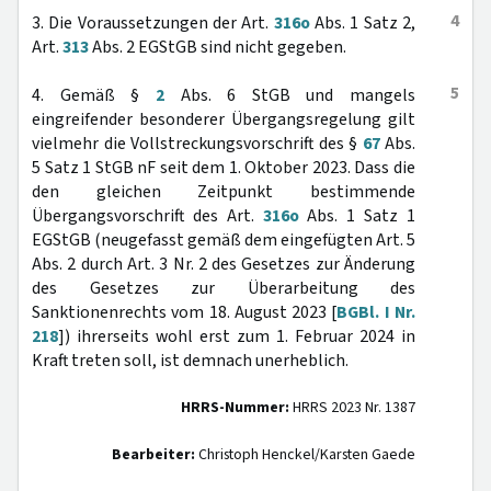
4
3. Die Voraussetzungen der Art.
316o
Abs. 1 Satz 2,
Art.
313
Abs. 2 EGStGB sind nicht gegeben.
5
4. Gemäß §
2
Abs. 6 StGB und mangels
eingreifender besonderer Übergangsregelung gilt
vielmehr die Vollstreckungsvorschrift des §
67
Abs.
5 Satz 1 StGB nF seit dem 1. Oktober 2023. Dass die
den gleichen Zeitpunkt bestimmende
Übergangsvorschrift des Art.
316o
Abs. 1 Satz 1
EGStGB (neugefasst gemäß dem eingefügten Art. 5
Abs. 2 durch Art. 3 Nr. 2 des Gesetzes zur Änderung
des Gesetzes zur Überarbeitung des
Sanktionenrechts vom 18. August 2023 [
BGBl. I Nr.
218
]) ihrerseits wohl erst zum 1. Februar 2024 in
Kraft treten soll, ist demnach unerheblich.
HRRS-Nummer:
HRRS 2023 Nr. 1387
Bearbeiter:
Christoph Henckel/Karsten Gaede