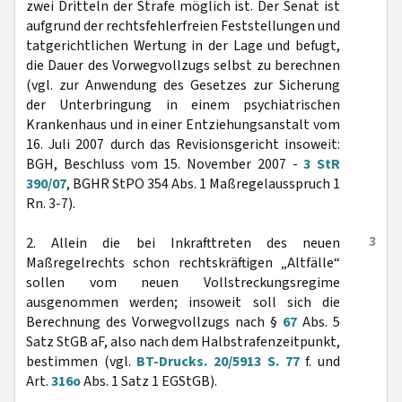
zwei Dritteln der Strafe möglich ist. Der Senat ist
aufgrund der rechtsfehlerfreien Feststellungen und
tatgerichtlichen Wertung in der Lage und befugt,
die Dauer des Vorwegvollzugs selbst zu berechnen
(vgl. zur Anwendung des Gesetzes zur Sicherung
der Unterbringung in einem psychiatrischen
Krankenhaus und in einer Entziehungsanstalt vom
16. Juli 2007 durch das Revisionsgericht insoweit:
BGH, Beschluss vom 15. November 2007 -
3 StR
390/07
, BGHR StPO 354 Abs. 1 Maßregelausspruch 1
Rn. 3-7).
3
2. Allein die bei Inkrafttreten des neuen
Maßregelrechts schon rechtskräftigen „Altfälle“
sollen vom neuen Vollstreckungsregime
ausgenommen werden; insoweit soll sich die
Berechnung des Vorwegvollzugs nach §
67
Abs. 5
Satz StGB aF, also nach dem Halbstrafenzeitpunkt,
bestimmen (vgl.
BT-Drucks. 20/5913 S. 77
f. und
Art.
316o
Abs. 1 Satz 1 EGStGB).