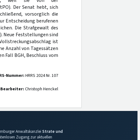
hen, weil sie von der
tPO). Der Senat hebt, sich
hließend, vorsorglich die
zur Entscheidung berufenen
ichen. Die Strafgewalt des
). Neue Feststellungen sind
Vollstreckungsabschlag ist
ne Anzahl von Tagessätzen
ten Fall BGH, Beschluss vom
RS-Nummer:
HRRS 2024 Nr. 107
Bearbeiter:
Christoph Henckel
 Hamburger Anwaltskanzlei
Strate und
ostenlosen Zugang zur aktuellen