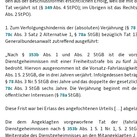
den aus der Beschlussformel ersichtlichen Erfolg, weil die mit
Tat verjährt ist (§
349
Abs. 4 StPO); im Übrigen ist das Rech
Abs. 2 StPO).
1. Zum Verfolgungshindernis der (absoluten) Verjährung (§
78
78c
Abs. 3 Satz 2 Alternative 1, §
78a
StGB) bezüglich Tat 13
Generalbundesanwalt zutreffend ausgeführt:
„Nach §
353b
Abs. 1 und Abs. 2 StGB ist die vorsä
Dienstgeheimnissen mit einer Freiheitsstrafe bis zu fünf 
bedroht. Hiervon ausgenommen ist die Vorsatz-Fahrlässigke
Abs. 1 S. 2 StGB, die in drei Jahren verjährt. Infolgedessen betr
§
78
Abs. 3 Nr. 5 StGB drei Jahre und das doppelte der gesetzli
78c
Abs. 3 StGB sechs Jahre. Die Verjährung beginnt mit de
öffentlicher Interessen (§
78a
StGB).
Diese Frist war bei Erlass des angefochtenen Urteils […] abgel
Die dem Angeklagten vorgeworfene Tat der (fahrlä
Dienstgeheimnissen nach §
353b
Abs. 1 S. 1 Nr. 1, S. 2 St
Weitergabe des Dienstgeheimnisses an den Mitangeklagten J.