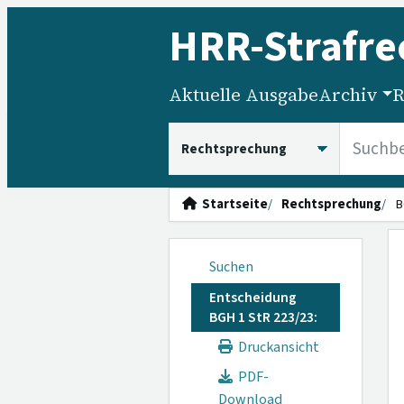
HRR
-Strafre
Aktuelle Ausgabe
Archiv
R
HRRS durchsuchen
Startseite
Rechtsprechung
B
Suchen
Entscheidung
BGH 1 StR 223/23:
Druckansicht
PDF-
Download