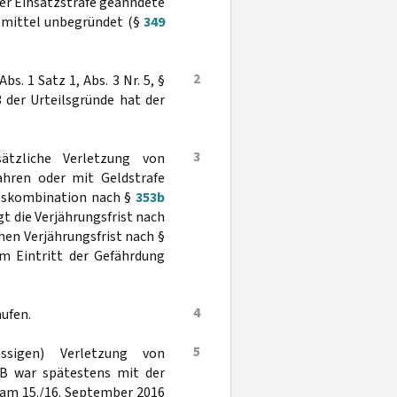
 der Einsatzstrafe geahndete
tsmittel unbegründet (§
349
2
Abs. 1 Satz 1, Abs. 3 Nr. 5, §
 der Urteilsgründe hat der
3
tzliche Verletzung von
Jahren oder mit Geldstrafe
itskombination nach §
353b
ägt die Verjährungsfrist nach
chen Verjährungsfrist nach §
m Eintritt der Gefährdung
4
aufen.
5
ssigen) Verletzung von
GB war spätestens mit der
 am 15./16. September 2016