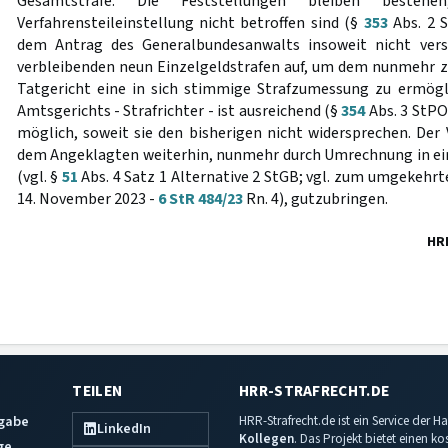
Gesamtstrafe. Die Feststellungen bleiben beste
Verfahrensteileinstellung nicht betroffen sind (§
353
Abs. 2 S
dem Antrag des Generalbundesanwalts insoweit nicht versc
verbleibenden neun Einzelgeldstrafen auf, um dem nunmehr 
Tatgericht eine in sich stimmige Strafzumessung zu ermögl
Amtsgerichts - Strafrichter - ist ausreichend (§
354
Abs. 3 StPO
möglich, soweit sie den bisherigen nicht widersprechen. Der 
dem Angeklagten weiterhin, nunmehr durch Umrechnung in ei
(vgl. §
51
Abs. 4 Satz 1 Alternative 2 StGB; vgl. zum umgekehr
14. November 2023 -
6 StR 484/23
Rn. 4), gutzubringen.
HR
TEILEN
HRR-STRAFRECHT.DE
sgabe
HRR-Strafrecht.de ist ein Service der
LinkedIn
Kollegen
. Das Projekt bietet einen k
ge