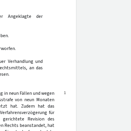
er Angeklagte der
oben.
rworfen.
uer Verhandlung und
echtsmittels, an das
esen.
1
g in neun Fällen und wegen
tsstrafe von neun Monaten
setzt hat. Zudem hat das
Verfahrensverzögerung für
g gerichtete Revision des
hen Rechts beanstandet, hat