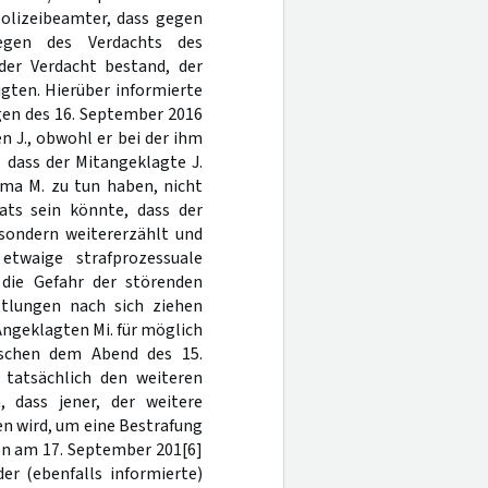
Polizeibeamter, dass gegen
egen des Verdachts des
der Verdacht bestand, der
gten. Hierüber informierte
en des 16. September 2016
n J., obwohl er bei der ihm
dass der Mitangeklagte J.
rma M. zu tun haben, nicht
ats sein könnte, dass der
 sondern weitererzählt und
etwaige strafprozessuale
die Gefahr der störenden
tlungen nach sich ziehen
Angeklagten Mi. für möglich
ischen dem Abend des 15.
tatsächlich den weiteren
, dass jener, der weitere
en wird, um eine Bestrafung
on am 17. September 201[6]
er (ebenfalls informierte)