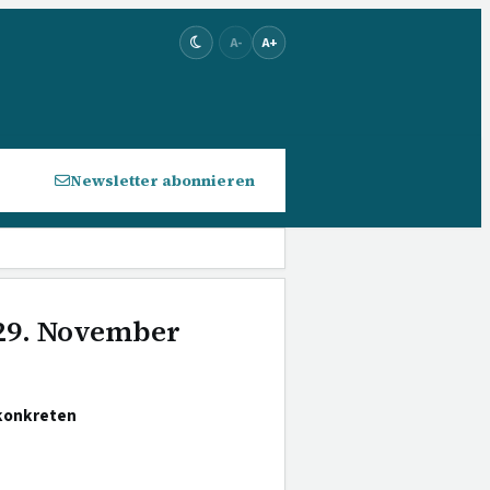
A-
A+
Newsletter abonnieren
 29. November
 konkreten