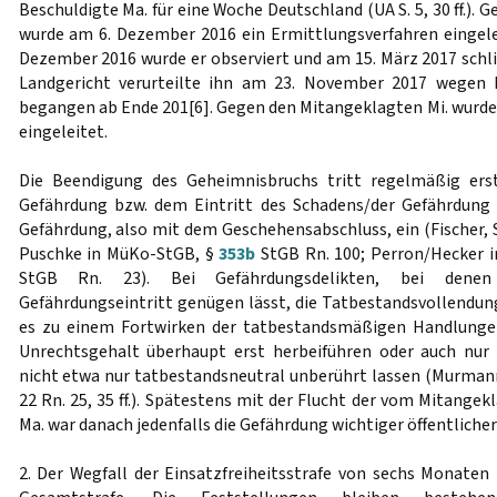
Beschuldigte Ma. für eine Woche Deutschland (UA S. 5, 30 ff.).
wurde am 6. Dezember 2016 ein Ermittlungsverfahren eingelei
Dezember 2016 wurde er observiert und am 15. März 2017 sch
Landgericht verurteilte ihn am 23. November 2017 wegen 
begangen ab Ende 201[6]. Gegen den Mitangeklagten Mi. wurde
eingeleitet.
Die Beendigung des Geheimnisbruchs tritt regelmäßig ers
Gefährdung bzw. dem Eintritt des Schadens/der Gefährdung
Gefährdung, also mit dem Geschehensabschluss, ein (Fischer, St
Puschke in MüKo-StGB, §
353b
StGB Rn. 100; Perron/Hecker in
StGB Rn. 23). Bei Gefährdungsdelikten, bei dene
Gefährdungseintritt genügen lässt, die Tatbestandsvollendung
es zu einem Fortwirken der tatbestandsmäßigen Handlunge
Unrechtsgehalt überhaupt erst herbeiführen oder auch nur 
nicht etwa nur tatbestandsneutral unberührt lassen (Murmann 
22 Rn. 25, 35 ff.). Spätestens mit der Flucht der vom Mitangek
Ma. war danach jedenfalls die Gefährdung wichtiger öffentlicher
2. Der Wegfall der Einsatzfreiheitsstrafe von sechs Monaten