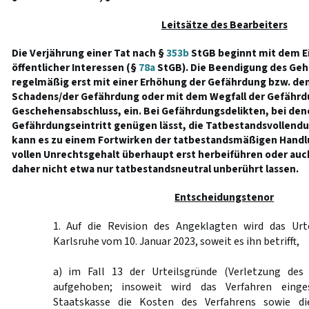
Leitsätze des Bearbeiters
Die Verjährung einer Tat nach §
353b
StGB beginnt mit dem Ei
öffentlicher Interessen (§
78a
StGB). Die Beendigung des Geh
regelmäßig erst mit einer Erhöhung der Gefährdung bzw. dem
Schadens/der Gefährdung oder mit dem Wegfall der Gefährd
Geschehensabschluss, ein. Bei Gefährdungsdelikten, bei de
Gefährdungseintritt genügen lässt, die Tatbestandsvollendun
kann es zu einem Fortwirken der tatbestandsmäßigen Hand
vollen Unrechtsgehalt überhaupt erst herbeiführen oder auch
daher nicht etwa nur tatbestandsneutral unberührt lassen.
Entscheidungstenor
1. Auf die Revision des Angeklagten wird das Urt
Karlsruhe vom 10. Januar 2023, soweit es ihn betrifft,
a) im Fall 13 der Urteilsgründe (Verletzung des 
aufgehoben; insoweit wird das Verfahren einge
Staatskasse die Kosten des Verfahrens sowie d