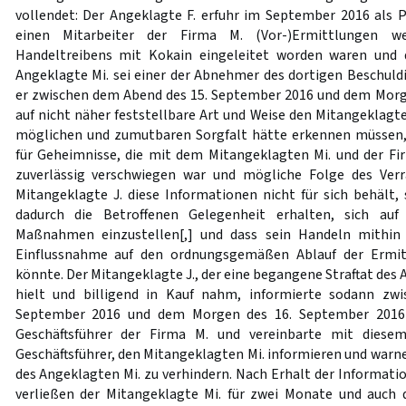
vollendet: Der Angeklagte F. erfuhr im September 2016 als 
einen Mitarbeiter der Firma M. (Vor-)Ermittlungen w
Handeltreibens mit Kokain eingeleitet worden waren und 
Angeklagte Mi. sei einer der Abnehmer des dortigen Beschuldi
er zwischen dem Abend des 15. September 2016 und dem Morg
auf nicht näher feststellbare Art und Weise den Mitangeklagte
möglichen und zumutbaren Sorgfalt hätte erkennen müssen, 
für Geheimnisse, die mit dem Mitangeklagten Mi. und der Fi
zuverlässig verschwiegen war und mögliche Folge des Verr
Mitangeklagte J. diese Informationen nicht für sich behält,
dadurch die Betroffenen Gelegenheit erhalten, sich auf 
Maßnahmen einzustellen[,] und dass sein Handeln mithin 
Einflussnahme auf den ordnungsgemäßen Ablauf der Ermit
könnte. Der Mitangeklagte J., der eine begangene Straftat des 
hielt und billigend in Kauf nahm, informierte sodann zw
September 2016 und dem Morgen des 16. September 2016 
Geschäftsführer der Firma M. und vereinbarte mit diesem
Geschäftsführer, den Mitangeklagten Mi. informieren und warn
des Angeklagten Mi. zu verhindern. Nach Erhalt der Informati
verließen der Mitangeklagte Mi. für zwei Monate und auch d