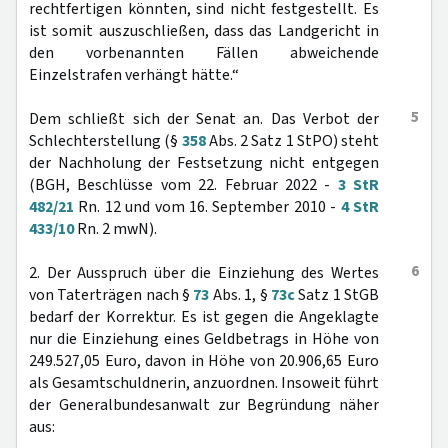
rechtfertigen könnten, sind nicht festgestellt. Es
ist somit auszuschließen, dass das Landgericht in
den vorbenannten Fällen abweichende
Einzelstrafen verhängt hätte.“
5
Dem schließt sich der Senat an. Das Verbot der
Schlechterstellung (§
358
Abs. 2 Satz 1 StPO) steht
der Nachholung der Festsetzung nicht entgegen
(BGH, Beschlüsse vom 22. Februar 2022 -
3 StR
482/21
Rn. 12 und vom 16. September 2010 -
4 StR
433/10
Rn. 2 mwN).
6
2. Der Ausspruch über die Einziehung des Wertes
von Taterträgen nach §
73
Abs. 1, §
73c
Satz 1 StGB
bedarf der Korrektur. Es ist gegen die Angeklagte
nur die Einziehung eines Geldbetrags in Höhe von
249.527,05 Euro, davon in Höhe von 20.906,65 Euro
als Gesamtschuldnerin, anzuordnen. Insoweit führt
der Generalbundesanwalt zur Begründung näher
aus: