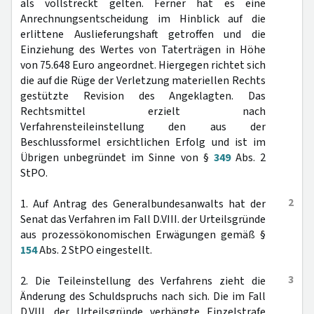
als vollstreckt gelten. Ferner hat es eine
Anrechnungsentscheidung im Hinblick auf die
erlittene Auslieferungshaft getroffen und die
Einziehung des Wertes von Taterträgen in Höhe
von 75.648 Euro angeordnet. Hiergegen richtet sich
die auf die Rüge der Verletzung materiellen Rechts
gestützte Revision des Angeklagten. Das
Rechtsmittel erzielt nach
Verfahrensteileinstellung den aus der
Beschlussformel ersichtlichen Erfolg und ist im
Übrigen unbegründet im Sinne von §
349
Abs. 2
StPO.
2
1. Auf Antrag des Generalbundesanwalts hat der
Senat das Verfahren im Fall D.VIII. der Urteilsgründe
aus prozessökonomischen Erwägungen gemäß §
154
Abs. 2 StPO eingestellt.
3
2. Die Teileinstellung des Verfahrens zieht die
Änderung des Schuldspruchs nach sich. Die im Fall
D.VIII. der Urteilsgründe verhängte Einzelstrafe