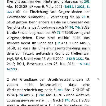
Dies gilt auch vor dem Hintergrund, dass nach §
261
Abs. 10 StGB idF vom 9. März 2021 (
BGBl. I 2021, S.
327
) für die Einziehung von Gegenständen der
Geldwäsche nunmehr [… vorrangig] die §§
73
ff.
StGB gelten. Denn anders als die im Ermessen des
Gerichts stehende Anordnung nach §§
74
,
74c
StGB
ist die Einziehung nach den §§
73
ff. StGB zwingend
vorgeschrieben. Diese sind mithin nicht das
mildere Recht im Sinne des §
2
Abs. 3 und Abs. 5
StGB, so dass die Einziehungsentscheidung nach
dem zur Tatzeit geltenden Recht zu treffen war
(vgl. BGH, Urteil vom 13. April 2022 -
2 StR 1/21
, Rn.
24 f.; BGH, Beschluss vom 25. Mai 2021 -
5 StR
62/21
).
9
2. Auf Grundlage der Urteilsfeststellungen ist
zudem nicht festzustellen, dass eine
Wertersatzeinziehung nach §
261
Abs. 7 StGB aF
i.V.m. §
74
Abs. 2, §
74c
Abs. 1 StGB ohne Weiteres
zulässig gewesen wäre. […] Nach §
74c
Abs. 1 StGB
müsste die Angeklagte […] die Einziehung der