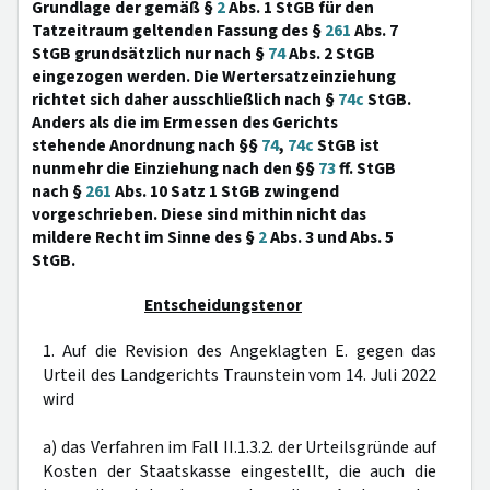
Grundlage der gemäß §
2
Abs. 1 StGB für den
Tatzeitraum geltenden Fassung des §
261
Abs. 7
StGB grundsätzlich nur nach §
74
Abs. 2 StGB
eingezogen werden. Die Wertersatzeinziehung
richtet sich daher ausschließlich nach §
74c
StGB.
Anders als die im Ermessen des Gerichts
stehende Anordnung nach §§
74
,
74c
StGB ist
nunmehr die Einziehung nach den §§
73
ff. StGB
nach §
261
Abs. 10 Satz 1 StGB zwingend
vorgeschrieben. Diese sind mithin nicht das
mildere Recht im Sinne des §
2
Abs. 3 und Abs. 5
StGB.
Entscheidungstenor
1. Auf die Revision des Angeklagten E. gegen das
Urteil des Landgerichts Traunstein vom 14. Juli 2022
wird
a) das Verfahren im Fall II.1.3.2. der Urteilsgründe auf
Kosten der Staatskasse eingestellt, die auch die