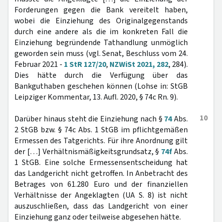
Forderungen gegen die Bank vereitelt haben,
wobei die Einziehung des Originalgegenstands
durch eine andere als die im konkreten Fall die
Einziehung begründende Tathandlung unmöglich
geworden sein muss (vgl. Senat, Beschluss vom 24.
Februar 2021 -
1 StR 127/20
,
NZWiSt 2021, 282
, 284).
Dies hätte durch die Verfügung über das
Bankguthaben geschehen können (Lohse in: StGB
Leipziger Kommentar, 13. Aufl. 2020, § 74c Rn. 9).
10
Darüber hinaus steht die Einziehung nach §
74
Abs.
2 StGB bzw. § 74c Abs. 1 StGB im pflichtgemäßen
Ermessen des Tatgerichts. Für ihre Anordnung gilt
der […] Verhältnismäßigkeitsgrundsatz, §
74f
Abs.
1 StGB. Eine solche Ermessensentscheidung hat
das Landgericht nicht getroffen. In Anbetracht des
Betrages von 61.280 Euro und der finanziellen
Verhältnisse der Angeklagten (UA S. 8) ist nicht
auszuschließen, dass das Landgericht von einer
Einziehung ganz oder teilweise abgesehen hätte.