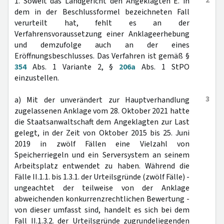
2
1. Soweit das Landgericht den Angeklagten E. in
dem in der Beschlussformel bezeichneten Fall
verurteilt hat, fehlt es an der
Verfahrensvoraussetzung einer Anklageerhebung
und demzufolge auch an der eines
Eröffnungsbeschlusses. Das Verfahren ist gemäß §
354
Abs. 1 Variante 2, §
206a
Abs. 1 StPO
einzustellen.
3
a) Mit der unverändert zur Hauptverhandlung
zugelassenen Anklage vom 28. Oktober 2021 hatte
die Staatsanwaltschaft dem Angeklagten zur Last
gelegt, in der Zeit von Oktober 2015 bis 25. Juni
2019 in zwölf Fällen eine Vielzahl von
Speicherriegeln und ein Serversystem an seinem
Arbeitsplatz entwendet zu haben. Während die
Fälle II.1.1. bis 1.3.1. der Urteilsgründe (zwölf Fälle) -
ungeachtet der teilweise von der Anklage
abweichenden konkurrenzrechtlichen Bewertung -
von dieser umfasst sind, handelt es sich bei dem
Fall II.1.3.2. der Urteilsgründe zugrundeliegenden