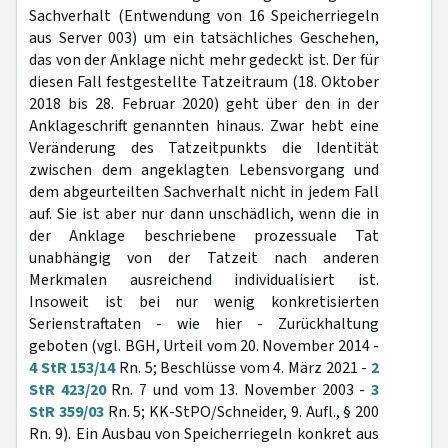
Sachverhalt (Entwendung von 16 Speicherriegeln
aus Server 003) um ein tatsächliches Geschehen,
das von der Anklage nicht mehr gedeckt ist. Der für
diesen Fall festgestellte Tatzeitraum (18. Oktober
2018 bis 28. Februar 2020) geht über den in der
Anklageschrift genannten hinaus. Zwar hebt eine
Veränderung des Tatzeitpunkts die Identität
zwischen dem angeklagten Lebensvorgang und
dem abgeurteilten Sachverhalt nicht in jedem Fall
auf. Sie ist aber nur dann unschädlich, wenn die in
der Anklage beschriebene prozessuale Tat
unabhängig von der Tatzeit nach anderen
Merkmalen ausreichend individualisiert ist.
Insoweit ist bei nur wenig konkretisierten
Serienstraftaten - wie hier - Zurückhaltung
geboten (vgl. BGH, Urteil vom 20. November 2014 -
4 StR 153/14
Rn. 5; Beschlüsse vom 4. März 2021 -
2
StR 423/20
Rn. 7 und vom 13. November 2003 -
3
StR 359/03
Rn. 5; KK-StPO/Schneider, 9. Aufl., § 200
Rn. 9). Ein Ausbau von Speicherriegeln konkret aus