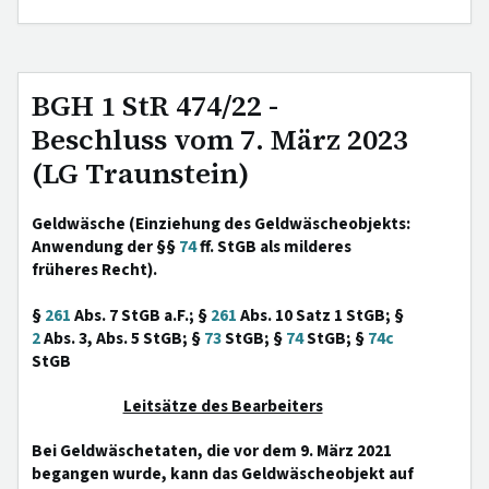
BGH 1 StR 474/22 -
Beschluss vom 7. März 2023
(LG Traunstein)
Geldwäsche (Einziehung des Geldwäscheobjekts:
Anwendung der §§
74
ff. StGB als milderes
früheres Recht).
§
261
Abs. 7 StGB a.F.; §
261
Abs. 10 Satz 1 StGB; §
2
Abs. 3, Abs. 5 StGB; §
73
StGB; §
74
StGB; §
74c
StGB
Leitsätze des Bearbeiters
Bei Geldwäschetaten, die vor dem 9. März 2021
begangen wurde, kann das Geldwäscheobjekt auf