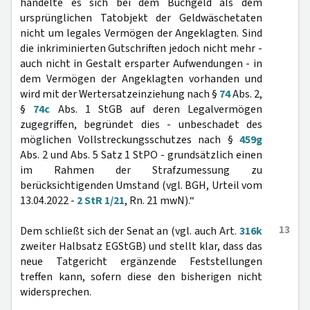
handelte es sich bei dem Buchgeld als dem
ursprünglichen Tatobjekt der Geldwäschetaten
nicht um legales Vermögen der Angeklagten. Sind
die inkriminierten Gutschriften jedoch nicht mehr -
auch nicht in Gestalt ersparter Aufwendungen - in
dem Vermögen der Angeklagten vorhanden und
wird mit der Wertersatzeinziehung nach §
74
Abs. 2,
§
74c
Abs. 1 StGB auf deren Legalvermögen
zugegriffen, begründet dies - unbeschadet des
möglichen Vollstreckungsschutzes nach §
459g
Abs. 2 und Abs. 5 Satz 1 StPO - grundsätzlich einen
im Rahmen der Strafzumessung zu
berücksichtigenden Umstand (vgl. BGH, Urteil vom
13.04.2022 -
2 StR 1/21
, Rn. 21 mwN).“
13
Dem schließt sich der Senat an (vgl. auch Art.
316k
zweiter Halbsatz EGStGB) und stellt klar, dass das
neue Tatgericht ergänzende Feststellungen
treffen kann, sofern diese den bisherigen nicht
widersprechen.