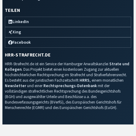
TEILEN
LinkedIn
Xing
Facebook
HRR-STRAFRECHT.DE
HRR-Strafrecht.de ist ein Service der Hamburger Anwaltskanzlei
Strate und
Kollegen
. Das Projekt bietet einen kostenlosen Zugang zur aktuellen
höchstrichterlichen Rechtsprechung im Strafrecht und Strafverfahrensrecht.
Es besteht aus der juristischen Fachzeitschrift
HRRS
, einem monatlichen
Newsletter
und einer
Rechtsprechungs-Datenbank
mit der
vollständigen strafrechtlichen Rechtsprechung des Bundesgerichtshofs
(BGH) und ausgewählter Urteile und Beschlüsse u.a. des
Bundesverfassungsgerichts (BVerfG), des Europäischen Gerichtshofs für
Menschenrechte (EGMR) und des Europäischen Gerichtshofs (EuGH).
Impressum
·
Datenschutz