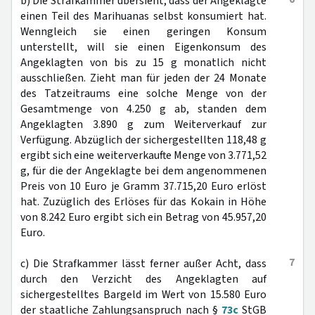
b) Die Strafkammer übersieht, dass der Angeklagte
einen Teil des Marihuanas selbst konsumiert hat.
Wenngleich sie einen geringen Konsum
unterstellt, will sie einen Eigenkonsum des
Angeklagten von bis zu 15 g monatlich nicht
ausschließen. Zieht man für jeden der 24 Monate
des Tatzeitraums eine solche Menge von der
Gesamtmenge von 4.250 g ab, standen dem
Angeklagten 3.890 g zum Weiterverkauf zur
Verfügung. Abzüglich der sichergestellten 118,48 g
ergibt sich eine weiterverkaufte Menge von 3.771,52
g, für die der Angeklagte bei dem angenommenen
Preis von 10 Euro je Gramm 37.715,20 Euro erlöst
hat. Zuzüglich des Erlöses für das Kokain in Höhe
von 8.242 Euro ergibt sich ein Betrag von 45.957,20
Euro.
7
c) Die Strafkammer lässt ferner außer Acht, dass
durch den Verzicht des Angeklagten auf
sichergestelltes Bargeld im Wert von 15.580 Euro
der staatliche Zahlungsanspruch nach §
73c
StGB