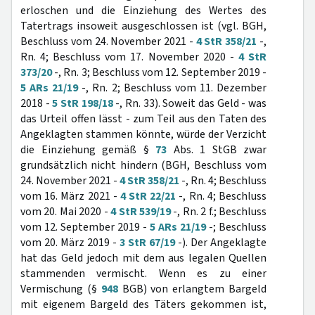
erloschen und die Einziehung des Wertes des
Tatertrags insoweit ausgeschlossen ist (vgl. BGH,
Beschluss vom 24. November 2021 -
4 StR 358/21
-,
Rn. 4; Beschluss vom 17. November 2020 -
4 StR
373/20
-, Rn. 3; Beschluss vom 12. September 2019 -
5 ARs 21/19
-, Rn. 2; Beschluss vom 11. Dezember
2018 -
5 StR 198/18
-, Rn. 33). Soweit das Geld - was
das Urteil offen lässt - zum Teil aus den Taten des
Angeklagten stammen könnte, würde der Verzicht
die Einziehung gemäß §
73
Abs. 1 StGB zwar
grundsätzlich nicht hindern (BGH, Beschluss vom
24. November 2021 -
4 StR 358/21
-, Rn. 4; Beschluss
vom 16. März 2021 -
4 StR 22/21
-, Rn. 4; Beschluss
vom 20. Mai 2020 -
4 StR 539/19
-, Rn. 2 f.; Beschluss
vom 12. September 2019 -
5 ARs 21/19
-; Beschluss
vom 20. März 2019 -
3 StR 67/19
-). Der Angeklagte
hat das Geld jedoch mit dem aus legalen Quellen
stammenden vermischt. Wenn es zu einer
Vermischung (§
948
BGB) von erlangtem Bargeld
mit eigenem Bargeld des Täters gekommen ist,