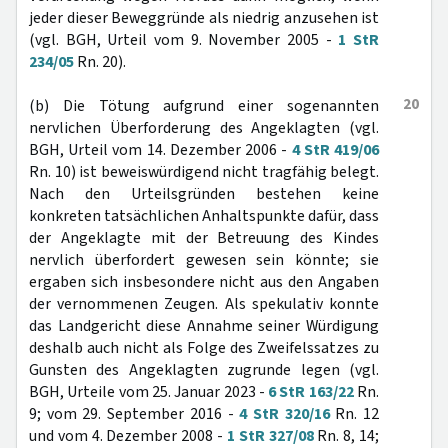
jeder dieser Beweggründe als niedrig anzusehen ist
(vgl. BGH, Urteil vom 9. November 2005 -
1 StR
234/05
Rn. 20).
20
(b) Die Tötung aufgrund einer sogenannten
nervlichen Überforderung des Angeklagten (vgl.
BGH, Urteil vom 14. Dezember 2006 -
4 StR 419/06
Rn. 10) ist beweiswürdigend nicht tragfähig belegt.
Nach den Urteilsgründen bestehen keine
konkreten tatsächlichen Anhaltspunkte dafür, dass
der Angeklagte mit der Betreuung des Kindes
nervlich überfordert gewesen sein könnte; sie
ergaben sich insbesondere nicht aus den Angaben
der vernommenen Zeugen. Als spekulativ konnte
das Landgericht diese Annahme seiner Würdigung
deshalb auch nicht als Folge des Zweifelssatzes zu
Gunsten des Angeklagten zugrunde legen (vgl.
BGH, Urteile vom 25. Januar 2023 -
6 StR 163/22
Rn.
9; vom 29. September 2016 -
4 StR 320/16
Rn. 12
und vom 4. Dezember 2008 -
1 StR 327/08
Rn. 8, 14;