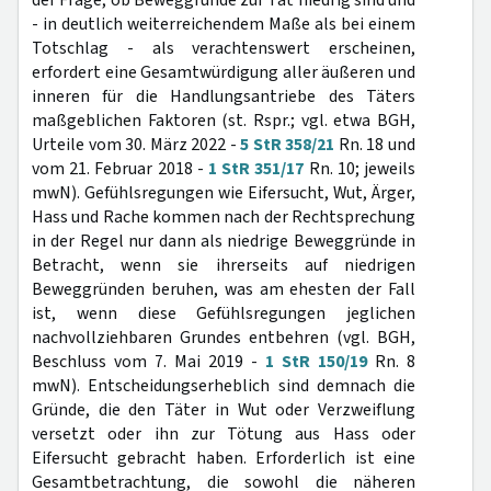
der Frage, ob Beweggründe zur Tat niedrig sind und
- in deutlich weiterreichendem Maße als bei einem
Totschlag - als verachtenswert erscheinen,
erfordert eine Gesamtwürdigung aller äußeren und
inneren für die Handlungsantriebe des Täters
maßgeblichen Faktoren (st. Rspr.; vgl. etwa BGH,
Urteile vom 30. März 2022 -
5 StR 358/21
Rn. 18 und
vom 21. Februar 2018 -
1 StR 351/17
Rn. 10; jeweils
mwN). Gefühlsregungen wie Eifersucht, Wut, Ärger,
Hass und Rache kommen nach der Rechtsprechung
in der Regel nur dann als niedrige Beweggründe in
Betracht, wenn sie ihrerseits auf niedrigen
Beweggründen beruhen, was am ehesten der Fall
ist, wenn diese Gefühlsregungen jeglichen
nachvollziehbaren Grundes entbehren (vgl. BGH,
Beschluss vom 7. Mai 2019 -
1 StR 150/19
Rn. 8
mwN). Entscheidungserheblich sind demnach die
Gründe, die den Täter in Wut oder Verzweiflung
versetzt oder ihn zur Tötung aus Hass oder
Eifersucht gebracht haben. Erforderlich ist eine
Gesamtbetrachtung, die sowohl die näheren