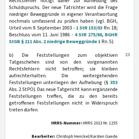
Rechtsfehler nötigt daher zur Aufhebung des
Schuldspruchs. Der neue Tatrichter wird die Frage
niedriger Beweggründe in eigener Verantwortung
nochmals umfassend zu prüfen haben (vgl. BGH,
Urteil vom 9. September 2003 -
1 StR 153/03
Rn. 18;
Beschluss vom 11. Juni 1986 -
4 StR 275/86
,
BGHR
StGB § 211 Abs. 2 niedrige Beweggründe 1
Rn. 5).
23
b) Die Feststellungen zum objektiven
Tatgeschehen sind von den vorgenannten
Rechtsfehlern nicht betroffen; sie bleiben
aufrechterhalten. Die weitergehenden
Feststellungen unterliegen der Aufhebung (§
353
Abs. 2 StPO). Das neue Tatgericht kann ergänzende
Feststellungen treffen, die zu den bereits
getroffenen Feststellungen nicht in Widerspruch
treten dürfen.
HRRS-Nummer:
HRRS 2023 Nr. 1255
Bearbeiter:
Christoph Henckel/Karsten Gaede