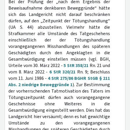
Bei der Prüfung der „nach dem Ergebnis der
Beweisaufnahme denkbaren Beweggründe“ hätte
sich das Landgericht nicht darauf beschränken
dürfen, auf den „Zeitpunkt der Tötungshandlung“
(UA S. 44) abzustellen. Vielmehr hätte die
Strafkammer alle Umstände des Tatgeschehens
einschließlich der der Tötungshandlung
vorangegangenen Misshandlungen des späteren
Geschädigten durch den Angeklagten in die
Gesamtwürdigung einstellen müssen (vgl. BGH,
Urteile vom 30. März 2022 -
5 StR 358/21
Rn. 21 und
vom 8. März 2022 -
6 StR 320/21
Rn. 9; Beschluss
vom 11. Juni 1986 -
4 StR 275/86
BGHR StGB § 211
Abs. 2 niedrige Beweggründe 1
). Zur Bestimmung
der vorherrschenden Tatmotivation des Täters im
Tötungszeitpunkt dürfen auch vorangegangene
Geschehnisse ohne Weiteres in die
Gesamtwürdigung eingestellt werden. Dies hat das
Landgericht hier versäumt; denn es hat gewichtige
Umstände zu den vorangegangenen
Misshandlungen des späteren Geschädigten durch