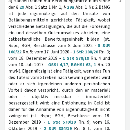
3
a) Handeltreiben mit Betäubungsmitteln im Sinne
der §
29
Abs. 1 Satz 1 Nr. 1, §
29a
Abs. 1 Nr. 2 BtMG
ist jede eigennützige auf den Umsatz von
Betäubungsmitteln gerichtete Tätigkeit, wobei
verschiedene Betätigungen, die auf die Förderung
ein und desselben Güterumsatzes abzielen, eine
tatbestandliche Bewertungseinheit bilden (st.
Rspr.; BGH, Beschlüsse vom 8. Juni 2022 -
5 StR
168/22
Rn. 5; vom 17. Juni 2020 -
1 StR 188/20
Rn. 3;
vom 18. Dezember 2019 -
1 StR 570/19
Rn. 4 und
vom 10. Juli 2017 -
GSSt 4/17
,
BGHSt 63, 1
Rn. 20
mwN). Eigennützig ist eine Tätigkeit, wenn das Tun
des Täters vom Streben nach Gewinn geleitet wird
oder er sich irgendeinen anderen persönlichen
Vorteil davon verspricht, durch den er materiell
oder - objektiv messbar - immateriell
bessergestellt wird; eine Entlohnung in Geld ist
daher für die Annahme von Eigennützigkeit nicht
zwingend (st. Rspr.; BGH, Beschlüsse vom 18.
Dezember 2019 -
1 StR 570/19
Rn. 9; vom 16.
Oktober 2019 -
2 StR 384/19
Rn. 8 f.; vom 10.