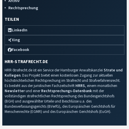
Archiv
Rechtsprechung
TEILEN
LinkedIn
Xing
Facebook
HRR-STRAFRECHT.DE
HRR-Strafrecht.de ist ein Service der Hamburger Anwaltskanzlei
Strate und
Kollegen
. Das Projekt bietet einen kostenlosen Zugang zur aktuellen
höchstrichterlichen Rechtsprechung im Strafrecht und Strafverfahrensrecht.
Es besteht aus der juristischen Fachzeitschrift
HRRS
, einem monatlichen
Newsletter
und einer
Rechtsprechungs-Datenbank
mit der
vollständigen strafrechtlichen Rechtsprechung des Bundesgerichtshofs
(BGH) und ausgewählter Urteile und Beschlüsse u.a. des
Bundesverfassungsgerichts (BVerfG), des Europäischen Gerichtshofs für
Menschenrechte (EGMR) und des Europäischen Gerichtshofs (EuGH).