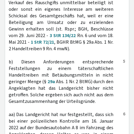
Verkauf des Rauschgifts unmittelbar beteiligt ist
oder sonst ein eigenes Interesse am weiteren
Schicksal des Gesamtgeschäfts hat, weil er eine
Beteiligung am Umsatz oder zu erzielenden
Gewinn erhalten soll (st. Rspr.; BGH, Beschlüsse
vom 29. Juni 2022 -
3 StR 136/22
Rn. 6 und vom 18.
Mai 2021 -
1 StR 72/21
, BGHR BtMG § 29a Abs. 1 Nr.
2 Handeltreiben 9 Rn. 4 mwN).
5
b) Diesen Anforderungen entsprechende
Feststellungen zu einem täterschaftlichen
Handeltreiben mit Betäubungsmitteln in nicht
geringer Menge (§
29a
Abs. 1 Nr. 2 BtMG) durch den
Angeklagten hat das Landgericht bisher nicht
getroffen. Solche ergeben sich auch nicht aus dem
Gesamtzusammenhang der Urteilsgründe.
6
aa) Das Landgericht hat nur festgestellt, dass sich
bei einer polizeilichen Kontrolle am 16. Januar
2022 auf der Bundesautobahn A 8 im Fahrzeug des